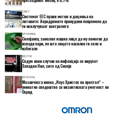
претходниот месец е 0,1%
СВЕТ
Системот ЕЕС прави метеж и доцнења на
летовите: Аеродромите принудени повремено да
ги исклучуваат контролите
ХРОНИКА
Скопјанец замолил машко лице да му помогне да
извади пари, по што лицето насилно ги зело и
избегало
ВЕСТИ
Седум нови случаи на инфекција со вирусот
Западен Нил, сите од Скопје
КУЛТУРА
Мозаичната икона „Исус Христос на престол“ –
уникатно сведоштво за византиската уметност во
Охрид