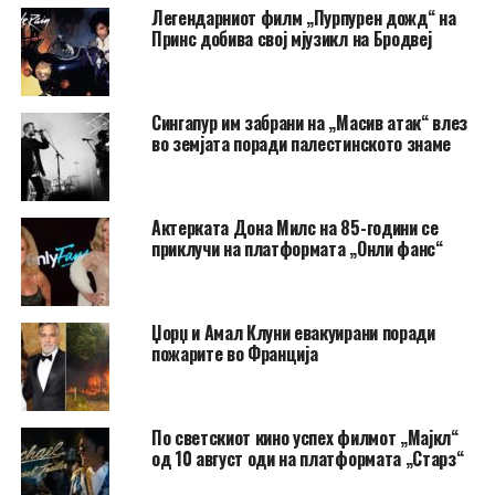
Легендарниот филм „Пурпурен дожд“ на
Принс добива свој мјузикл на Бродвеј
Сингапур им забрани на „Масив атак“ влез
во земјата поради палестинското знаме
Актерката Дона Милс на 85-години се
приклучи на платформата „Онли фанс“
Џорџ и Амал Клуни евакуирани поради
пожарите во Франција
По светскиот кино успех филмот „Мајкл“
од 10 август оди на платформата „Старз“