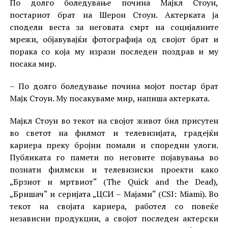
По долго боледување почина Мајкл Стоун,
постариот брат на Шерон Стоун. Актерката ја
сподели веста за неговата смрт на социјалните
мрежи, објавувајќи фотографија од својот брат и
порака со која му изрази последен поздрав и му
посака мир.
– По долго боледување почина мојот постар брат
Мајк Стоун. Му посакуваме мир, напиша актерката.
Мајкл Стоун во текот на својот живот бил присутен
во светот на филмот и телевизијата, градејќи
кариера преку бројни помали и споредни улоги.
Публиката го памети по неговите појавувања во
познати филмски и телевизиски проекти како
„Брзиот и мртвиот“ (The Quick and the Dead),
„Бришач“ и серијата „ЦСИ – Мајами“ (CSI: Miami). Во
текот на својата кариера, работел со повеќе
независни продукции, а својот последен актерски