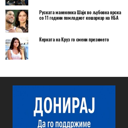
Руската манекенка Шајк во љубовна врска
со 11 години помладиот кошаркар на НБА
Ќерката на Круз го смени презимето