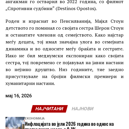
ангажман го остварил во 2022 година, со филмот
„Спротивни судбини“ (Destinos Opostos).
Роден и израснат во Пенсилванија, Мајкл Стоун
детството го поминал со својата сестра Шерон Стоун
и останатите членови од семејството. Како најстар
меѓу децата, тој имал значајна улога во семејната
динамика и во односите меѓу браќата и сестрите.
Иако не бил медиумски експониран како својата
сестра, тој повремено се појавувал на јавни настани
во нејзино друштво. Низ годините, тие заедно
присуствувале на бројни филмски премиери и
хуманитарни настани.
мај 16, 2026
НАЈЧИТАНИ
НАЈНОВИ
ЕКОНОМИЈА
Инфлацијата во јули 2026 година во однос на