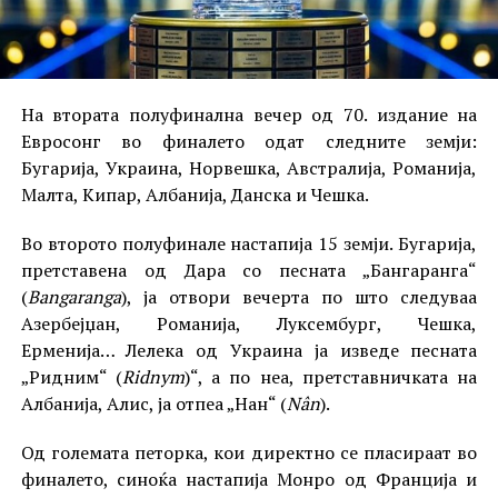
На втората полуфинална вечер од 70. издание на
Евросонг во финалето одат следните земји:
Бугарија, Украина, Норвешка, Австралија, Романија,
Малта, Кипар, Албанија, Данска и Чешка.
Во второто полуфинале настапија 15 земји. Бугарија,
претставена од Дара со песната „Бангаранга“
(
Bangaranga
), ја отвори вечерта по што следуваа
Азербејџан, Романија, Луксембург, Чешка,
Ерменија… Лелека од Украина ја изведе песната
„Ридним“ (
Ridnym
)“, а по неа, претставничката на
Албанија, Алис, ја отпеа „Нан“ (
Nân
).
Од големата петорка, кои директно се пласираат во
финалето, синоќа настапија Монро од Франција и