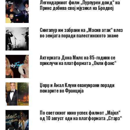
Легендарниот филм „Пурпурен дожд“ на
Принс добива свој мјузикл на Бродвеј
Сингапур им забрани на „Масив атак“ влез
во земјата поради палестинското знаме
Актерката Дона Милс на 85-години се
приклучи на платформата „Онли фанс“
Џорџ и Амал Клуни евакуирани поради
пожарите во Франција
По светскиот кино успех филмот „Мајкл“
од 10 август оди на платформата „Старз“