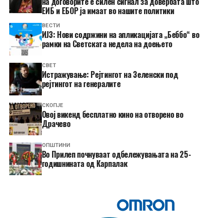
на договорите е силен сигнал за довербата што
ЕИБ и ЕБОР ја имаат во нашите политики
ВЕСТИ
ИЈЗ: Нови содржини на апликацијата „Беббо“ во
рамки на Светската недела на доењето
СВЕТ
Истражување: Рејтингот на Зеленски под
рејтингот на генералите
СКОПЈЕ
​Овој викенд бесплатно кино на отворено во
Драчево
ОПШТИНИ
Во Прилеп почнуваат одбележувањата на 25-
годишнината од Карпалак