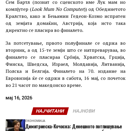
Сем Бартл (познат со сценското име Лук мам но
компјутер (
Look Mum No Computer
)) од Обединетото
Кралство, како и Бењамин Гедеон-Козмо испратен
од земјата домаќин, Австрија, која исто така
директно се пласира во финалето.
За потсетување, првото полуфинале се одржа во
вторник, а од 15-те земји што се натпреваруваа, во
финалето се пласираа Србија, Хрватска, Грција,
Финска, Шведска, Израел, Молдавија, Литванија,
Полска и Белгија. Финалето на 70. издание на
Евровизија ќе се одржи в сабота, 16 мај, со почеток
во 21 часот по македонско време.
мај 16, 2026
НАЈЧИТАНИ
НАЈНОВИ
ЕКОНОМИЈА
Димитриеска-Кочоска: Денешното потпишување