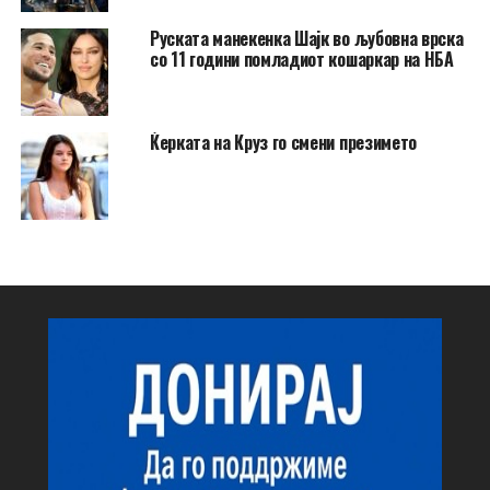
Руската манекенка Шајк во љубовна врска
со 11 години помладиот кошаркар на НБА
Ќерката на Круз го смени презимето