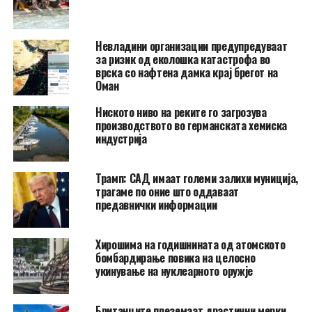
Невладини организации предупредуваат
за ризик од еколошка катастрофа во
врска со нафтена дамка крај брегот на
Оман
Ниското ниво на реките го загрозува
производството во германската хемиска
индустрија
Трамп: САД имаат големи залихи муниција,
трагаме по оние што оддаваат
предавнички информации
Хирошима на годишнината од атомското
бомбардирање повика на целосно
укинување на нуклеарното оружје
Британците преземаат драстични мерки