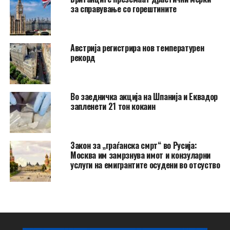
за справување со горештините
Австрија регистрира нов температурен
рекорд
Во заедничка акција на Шпанија и Еквадор
запленети 21 тон кокаин
Закон за „граѓанска смрт“ во Русија:
Москва им замрзнува имот и конзуларни
услуги на емигрантите осудени во отсуство