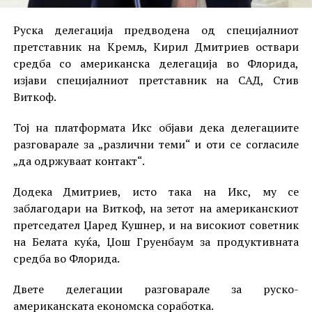
Руска делегација предводена од специјалниот
претставник на Кремљ, Кирил Дмитриев оствари
средба со американска делегација во Флорида,
изјави специјалниот претставник на САД, Стив
Виткоф.
Тој на платформата Икс објави дека делегациите
разговарале за „различни теми“ и оти се согласиле
„да одржуваат контакт“.
Додека Дмитриев, исто така на Икс, му се
заблагодари на Виткоф, на зетот на американскиот
претседател Џаред Кушнер, и на високиот советник
на Белата куќа, Џош Груенбаум за продуктивната
средба во Флорида.
Двете делегации разговарале за руско-
американската економска соработка.