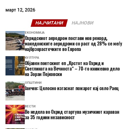
март 12, 2026
НАЈЧИТАНИ
НАЈНОВИ
ЕКОНОМИЈА
Охридскиот аеродром постави нов рекорд,
македонските аеродроми со раст од 28% се меѓу
најбрзорастечките во Европа
КУЛТУРА
Објавен поетскиот еп „Крстот на Охрид и
Светлината на Вечноста“ – 70-то книжевно дело
на Зоран Пејковски
ОПШТИНИ
Јанчев: Целосно изгаснат пожарот кај село Раец
ВЕСТИ
Во недела во Охрид стартува музичкиот караван
за 35 години независност