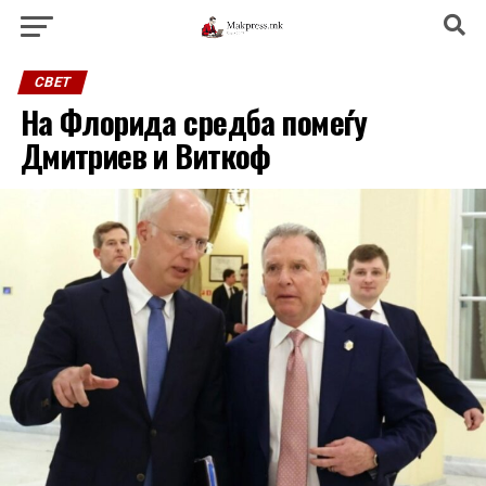
СВЕТ
На Флорида средба помеѓу
Дмитриев и Виткоф