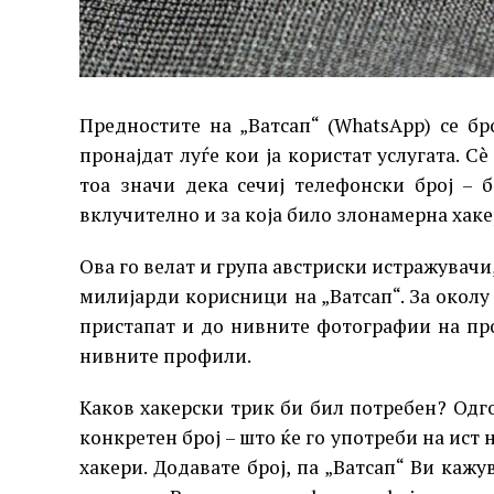
Предностите на „Ватсап“ (WhatsApp) се бр
пронајдат луѓе кои ја користат услугата. С
тоа значи дека сечиј телефонски број – 
вклучително и за која било злонамерна хаке
Ова го велат и група австриски истражувачи
милијарди корисници на „Ватсап“. За околу
пристапат и до нивните фотографии на про
нивните профили.
Каков хакерски трик би бил потребен? Одго
конкретен број – што ќе го употреби на ист 
хакери. Додавате број, па „Ватсап“ Ви каж