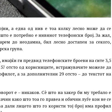
ојни, а една од нив е тоа колку лесно може да се
è што е потребно е нивниот телефонски број. За жал,
барем до неодамна, бил лесно достапен за секого,
рска група.
, имајќи ги предвид телефонските броеви на сите 3,5
 57 отсто од корисниците, истражувачите можеле да
филот, а за дополнителни 29 отсто – до текстот на
ворот е – никаков. Сè што на хакер би му требало е
начин како што тоа го правеа и обични луѓе кои не се
ува дали лицето што го користи тој број има профил