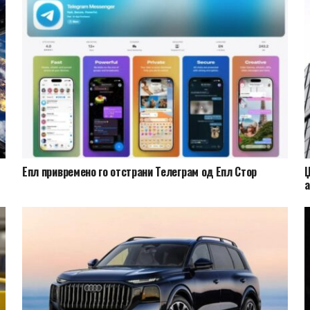
Епл привремено го отстрани Телеграм од Епл Стор
Џ