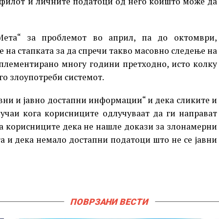
офилот и личните податоци од него коишто може да
„Мета“ за проблемот во април, па до октомври,
на стапката за да спречи такво масовно следење на
имплементирано многу години претходно, исто колку
го злоупотреби системот.
овни и јавно достапни информации“ и дека сликите и
лучаи кога корисниците одлучуваат да ги направат
ува корисниците дека не нашле докази за злонамерни
га и дека немало достапни податоци што не се јавни
ПОВРЗАНИ ВЕСТИ