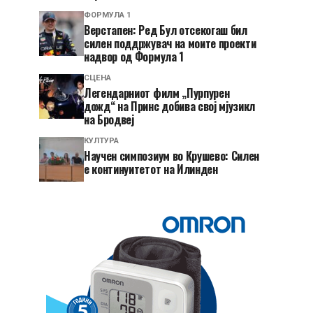
ФОРМУЛА 1
Верстапен: Ред Бул отсекогаш бил
силен поддржувач на моите проекти
надвор од Формула 1
СЦЕНА
Легендарниот филм „Пурпурен
дожд“ на Принс добива свој мјузикл
на Бродвеј
КУЛТУРА
Научен симпозиум во Крушево: Силен
е континуитетот на Илинден