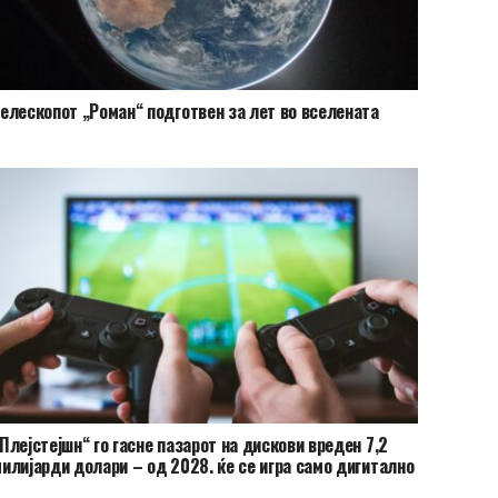
елескопот „Роман“ подготвен за лет во вселената
Плејстејшн“ го гасне пазарот на дискови вреден 7,2
илијарди долари – од 2028. ќе се игра само дигитално