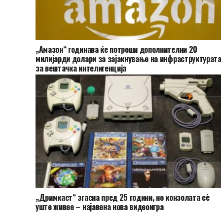
„Амазон“ годинава ќе потроши дополнителни 20
милијарди долари за зајакнување на инфраструктурат
за вештачка интелигенција
„Дримкаст“ згасна пред 25 години, но конзолата сè
уште живее – најавена нова видеоигра