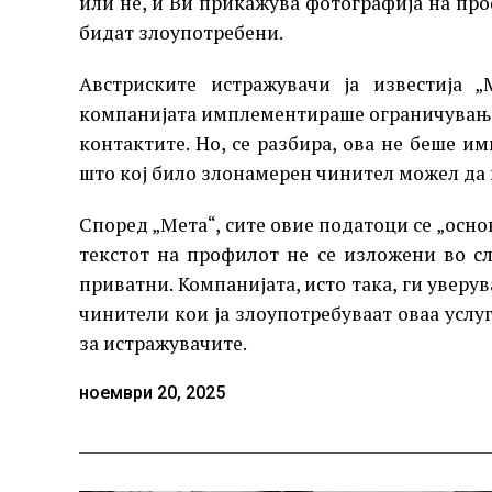
или не, и Ви прикажува фотографија на пр
бидат злоупотребени.
Австриските истражувачи ја известија 
компанијата имплементираше ограничување 
контактите. Но, се разбира, ова не беше 
што кој било злонамерен чинител можел да 
Според „Мета“, сите овие податоци се „осн
текстот на профилот не се изложени во с
приватни. Компанијата, исто така, ги увер
чинители кои ја злоупотребуваат оваа услу
за истражувачите.
ноември 20, 2025