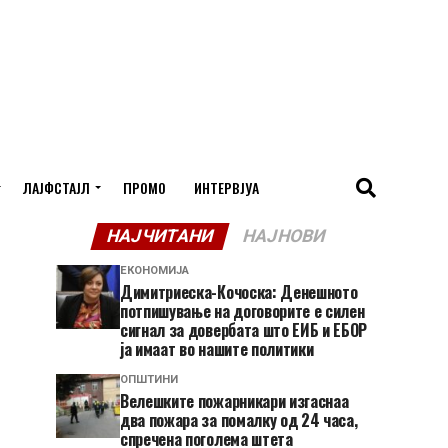
ЛАЈФСТАЈЛ
ПРОМО
ИНТЕРВЈУА
НАЈЧИТАНИ
НАЈНОВИ
ЕКОНОМИЈА
Димитриеска-Кочоска: Денешното
потпишување на договорите е силен
сигнал за довербата што ЕИБ и ЕБОР
ја имаат во нашите политики
ОПШТИНИ
Велешките пожарникари изгаснаа
два пожара за помалку од 24 часа,
спречена поголема штета