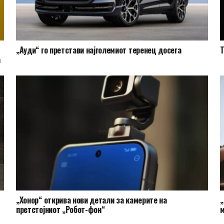
„Ауди“ го претстави најголемиот теренец досега
Т
а
„Хонор“ открива нови детали за камерите на
„
претстојниот „Робот-фон“
м