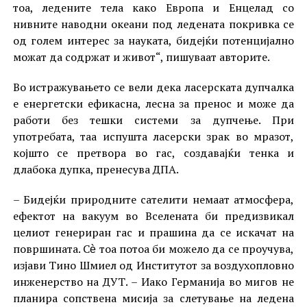
тоа, ледените тела како Европа и Енцелад со
нивните наводни океани под ледената покривка се
од голем интерес за науката, бидејќи потенцијално
можат да содржат и живот“, пишуваат авторите.
Во истражувањето се вели дека ласерската дупчалка
е енергетски ефикасна, лесна за пренос и може да
работи без тешки системи за дупчење. При
употребата, таа испушта ласерски зрак во мразот,
којшто се претвора во гас, создавајќи тенка и
длабока дупка, пренесува ДПА.
– Бидејќи природните сателити немаат атмосфера,
ефектот на вакуум во Вселената би предизвикал
целиот генериран гас и прашина да се искачат на
површината. Сѐ тоа потоа би можело да се проучува,
изјави Тино Шмиел од Институтот за воздухопловно
инженерство на ДУТ. – Иако Германија во мигов не
планира сопствена мисија за слетување на ледена