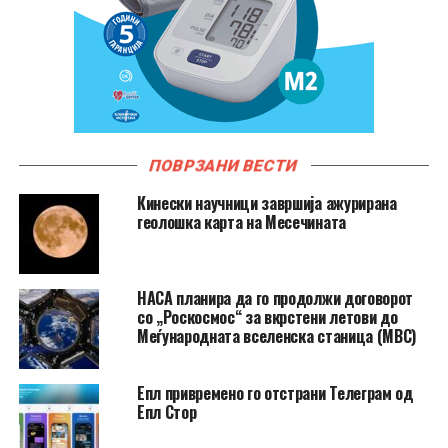
ПОВРЗАНИ ВЕСТИ
Кинески научници завршија ажурирана
геолошка карта на Месечината
НАСА планира да го продолжи договорот
со „Роскосмос“ за вкрстени летови до
Меѓународната вселенска станица (МВС)
Епл привремено го отстрани Телеграм од
Епл Стор