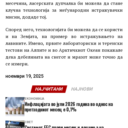
месечина, ласерската дупчалка би можела да стане
клучна технологија за меѓународни истражувачки
мисии, додаде тој.
Според него, технологијата би можела да се користи
и на Земјата, на пример во истражувањето на
лавините. Имено, првите лабораториски и теренски
тестови на Алпите и во Арктичкиот Океан покажале
дека дебелината на снегот и мразот може точно да
се измери.
ноември 19, 2025
НАЈЧИТАНИ
НАЈНОВИ
ЕКОНОМИЈА
Инфлацијата во јули 2026 година во однос на
претходниот месец е 0,1%
СВЕТ
Системот ЕЕС прави метеж и доцнења на