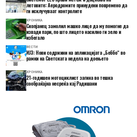
летовите: Аеродромите принудени повремено да
ги исклучуваат контролите
ХРОНИКА
Скопјанец замолил машко лице да му помогне да
извади пари, по што лицето насилно ги зело и
избегало
ВЕСТИ
ИЈЗ: Нови содржини на апликацијата „Беббо“ во
рамки на Светската недела на доењето
ХРОНИКА
21-годишен мотоциклист загина во тешка
сообраќајна несреќа кај Радишани