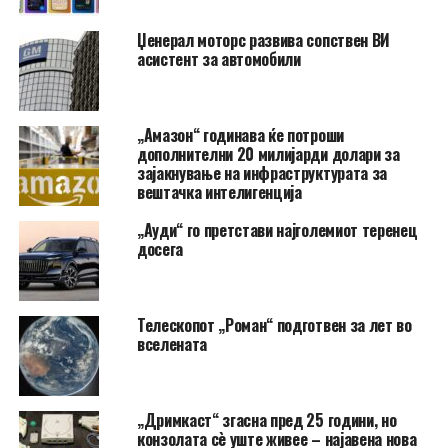
Џенерал моторс развива сопствен ВИ
асистент за автомобили
„Амазон“ годинава ќе потроши
дополнителни 20 милијарди долари за
зајакнување на инфраструктурата за
вештачка интелигенција
„Ауди“ го претстави најголемиот теренец
досега
Телескопот „Роман“ подготвен за лет во
вселената
„Дримкаст“ згасна пред 25 години, но
конзолата сè уште живее – најавена нова