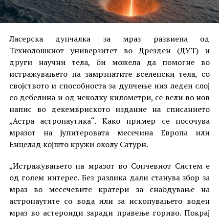
Ласерска дупчалка за мраз развиена од
Технолошкиот универзитет во Дрезден (ДУТ) и
други научни тела, би можела да помогне во
истражувањето на замрзнатите вселенски тела, со
својството и способноста за дупчење низ леден слој
со дебелина и од неколку километри, се вели во нов
напис во декемвриското издание на списанието
„Астра астронаутика“. Како пример се посочува
мразот на јупитеровата месечина Европа или
Енцелад којшто кружи околу Сатурн.
„Истражувањето на мразот во Сончевиот Систем е
од голем интерес. Без разлика дали станува збор за
мраз во месечевите кратери за снабдување на
астронаутите со вода или за ископувањето воден
мраз во астероиди заради правење гориво. Покрај