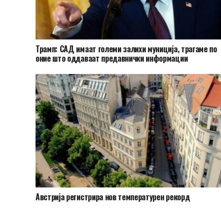
Трамп: САД имаат големи залихи муниција, трагаме по
оние што оддаваат предавнички информации
Австрија регистрира нов температурен рекорд