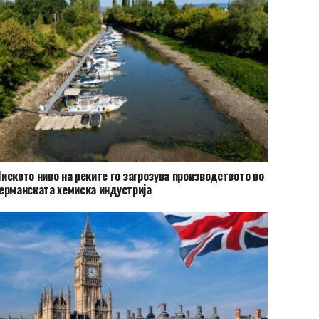
иското ниво на реките го загрозува производството во
ерманската хемиска индустрија