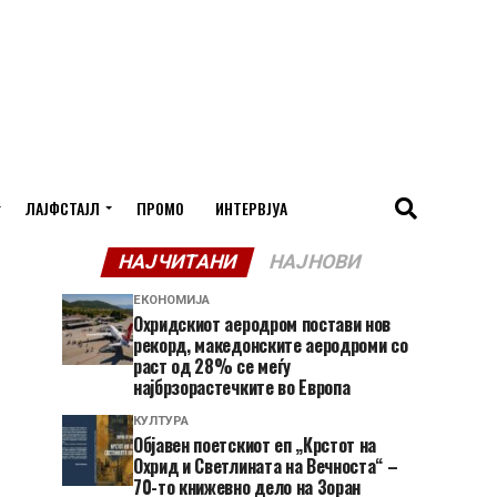
ЛАЈФСТАЈЛ
ПРОМО
ИНТЕРВЈУА
НАЈЧИТАНИ
НАЈНОВИ
ЕКОНОМИЈА
Охридскиот аеродром постави нов
рекорд, македонските аеродроми со
раст од 28% се меѓу
најбрзорастечките во Европа
КУЛТУРА
Објавен поетскиот еп „Крстот на
Охрид и Светлината на Вечноста“ –
70-то книжевно дело на Зоран