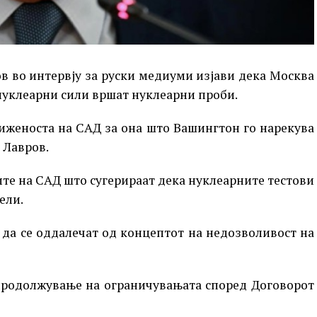
в во интервју за руски медиуми изјави дека Москва
 нуклеарни сили вршат нуклеарни проби.
риженоста на САД за она што Вашингтон го нарекува
 Лавров.
вите на САД што сугерираат дека нуклеарните тестови
ели.
да се оддалечат од концептот на недозволивост на
продолжување на ограничувањата според Договорот