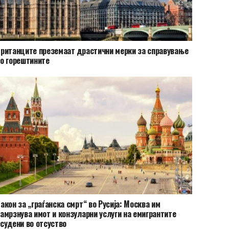
ританците преземаат драстични мерки за справување
о горештините
акон за „граѓанска смрт“ во Русија: Москва им
амрзнува имот и конзуларни услуги на емигрантите
судени во отсуство