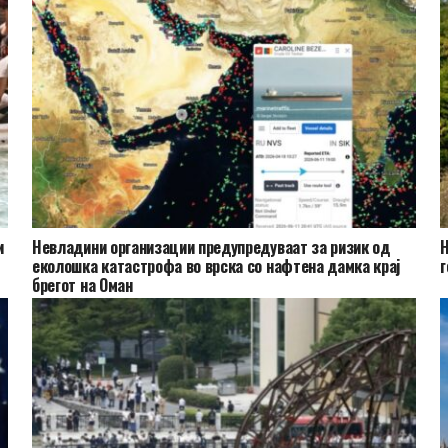
и
Невладини организации предупредуваат за ризик од
Н
еколошка катастрофа во врска со нафтена дамка крај
г
брегот на Оман