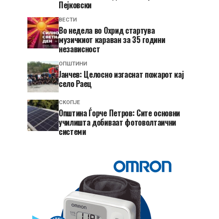
Пејковски
ВЕСТИ
Во недела во Охрид стартува
музичкиот караван за 35 години
независност
ОПШТИНИ
Јанчев: Целосно изгаснат пожарот кај
село Раец
СКОПЈЕ
Општина Ѓорче Петров: Сите основни
училишта добиваат фотоволтаични
системи