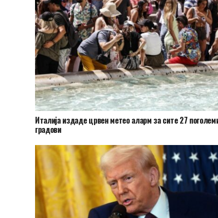
Италија издаде црвен метео аларм за сите 27 поголем
градови