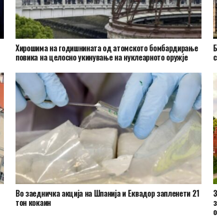
Хирошима на годишнината од атомското бомбардирање
Б
повика на целосно укинување на нуклеарното оружје
с
Во заедничка акција на Шпанија и Еквадор запленети 21
З
тон кокаин
з
о