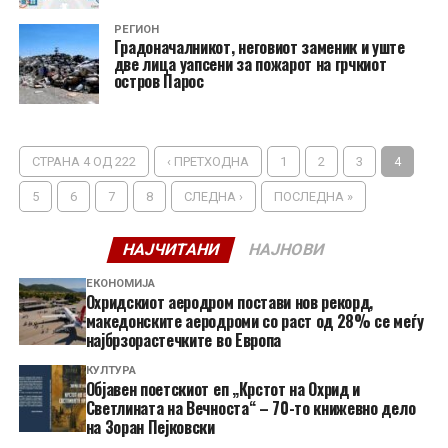
РЕГИОН
Градоначалникот, неговиот заменик и уште
две лица уапсени за пожарот на грчкиот
остров Парос
СТРАНА 4 ОД 222
‹ ПРЕТХОДНА
1
2
3
4
5
6
7
8
СЛЕДНА ›
ПОСЛЕДНА »
НАЈЧИТАНИ
НАЈНОВИ
ЕКОНОМИЈА
Охридскиот аеродром постави нов рекорд,
македонските аеродроми со раст од 28% се меѓу
најбрзорастечките во Европа
КУЛТУРА
Објавен поетскиот еп „Крстот на Охрид и
Светлината на Вечноста“ – 70-то книжевно дело
на Зоран Пејковски