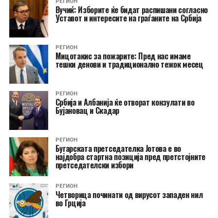
РЕГИОН
Вучиќ: Изборите ќе бидат распишани согласно
Уставот и интересите на граѓаните на Србија
РЕГИОН
Мицотакис за пожарите: Пред нас имаме
тешки денови и традиционално тежок месец
РЕГИОН
Србија и Албанија ќе отворат конзулати во
Бујановац и Скадар
РЕГИОН
Бугарската претседателка Јотова е во
најдобра стартна позиција пред претстојните
претседателски избори
РЕГИОН
Четворица починати од вирусот западен нил
во Грција