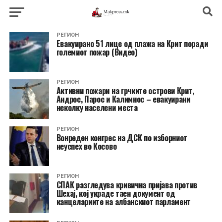
РЕГИОН
Евакуирано 51 лице од плажа на Крит поради
големиот пожар (Видео)
РЕГИОН
Активни пожари на грчките острови Крит,
Андрос, Парос и Калимнос – евакуирани
неколку населени места
РЕГИОН
Вонреден конгрес на ДСК по изборниот
неуспех во Косово
РЕГИОН
СПАК разгледува кривична пријава против
Шехај, кој украде таен документ од
канцелариите на албанскиот парламент