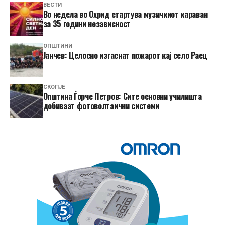
ВЕСТИ
Во недела во Охрид стартува музичкиот караван
за 35 години независност
ОПШТИНИ
Јанчев: Целосно изгаснат пожарот кај село Раец
СКОПЈЕ
Општина Ѓорче Петров: Сите основни училишта
добиваат фотоволтаични системи