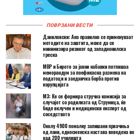
ПОВРЗАНИ ВЕСТИ
Даниловски: Ако правилно се применуваат
методите на заштита, може да се
минимизира ризикот од западнонилска
треска
МВР и Бирото за јавни набавки потпишаа
меморандум за поефикасна размена на
податоци и заедничка борба против
корупцијата
МЗ: Ќе се формира стручна комисија за
случајот со родилката од Струмица, ќе
биде вклучен и медицински експерт од
соседството
Околу 4900 помалку запишани првачиња
од лани, едносменска настава воведена во
над 200 училишта