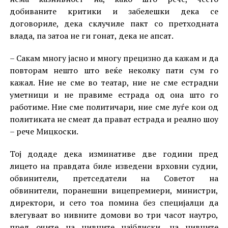
добиваните критики и забелешки дека се
договориле, дека склучиле пакт со претходната
влада, па затоа не ги гонат, дека не апсат.
– Сакам многу јасно и многу прецизно да кажам и да
повторам нешто што веќе неколку пати сум го
кажал. Ние не сме во театар, ние не сме естрадни
уметници и не правиме естрада од она што го
работиме. Ние сме политичари, ние сме луѓе кои од
политиката не смеат да прават естрада и реално шоу
– рече Мицкоски.
Тој додаде дека изминативе две години пред
лицето на правдата биле изведени врховни судии,
обвинители, претседатели на Советот на
обвинители, поранешни вицепремиери, министри,
директори, и сето тоа помина без специјалци да
влегуваат во нивните домови во три часот наутро,
пред очите на нивните најблиски, на нивните