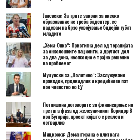
Јаневска: За трите закони за високо
образование не треба бадентер, се
надевам на брзо усвојување бидејќи губат
младите
„Хема-Онко“: Пристигна дел од терапијата
за онколошките пациенти, а другиот дел
за два дена, неопходно е трајно решение
на проблемот
Муцунски за „Политико“: Заслужуваме
праведен, предвидлив и кредибилен пат
кон членство во ЕУ
Потпишани договорите за финансирање на
третата фаза од железничкиот Коридор 8
кон Бугарија, проект којшто е реален и
остварлив
Мицкоски: Демантирана е плитката