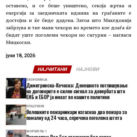
оставено, и се беше уништено, секоја жртва и
енергија за заедничката иднина на граѓаните е
достојна и ќе биде дадена. Затоа што Македонија
забрзува и тие мали чекори во времето кое доаѓа ќе
бидат уште поголеми чекори но сигурни – нагласи
Мицкоски.
јуни 18, 2026
НАЈЧИТАНИ
НАЈНОВИ
ЕКОНОМИЈА
Димитриеска-Кочоска: Денешното потпишување
на договорите е силен сигнал за довербата што
ЕИБ и ЕБОР ја имаат во нашите политики
ОПШТИНИ
Велешките пожарникари изгаснаа два пожара за
помалку од 24 часа, спречена поголема штета
ФОРМУЛА 1
Верстапен: Ред Бул отсекогаш бил силен