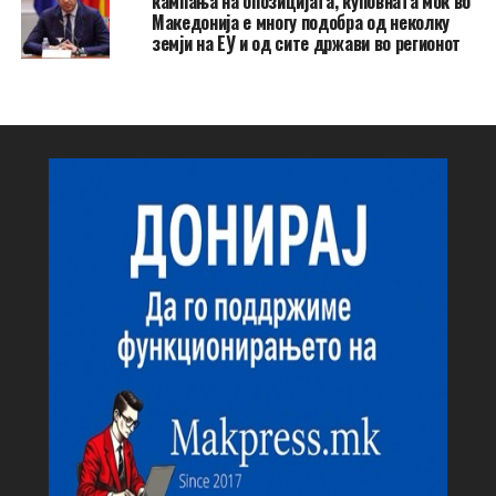
кампања на опозицијата, куповната моќ во
Македонија е многу подобра од неколку
земји на ЕУ и од сите држави во регионот