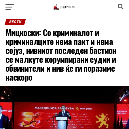
ВЕСТИ
Мицкоски: Со криминалот и
криминалците нема пакт и нема
сојуз, нивниот последен бастион
се малкуте корумпирани судии и
обвинители и нив ќе ги поразиме
наскоро