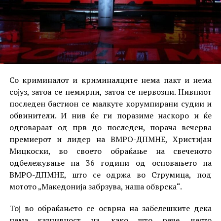
Со криминалот и криминалците нема пакт и нема
сојуз, затоа се немирни, затоа се нервозни. Нивниот
последен бастион се малкуте корумпирани судии и
обвинители. И нив ќе ги поразиме наскоро и ќе
одговараат од прв до последен, порача вечерва
премиерот и лидер на ВМРО-ДПМНЕ, Христијан
Мицкоски, во своето обраќање на свеченото
одбележување на 36 години од основањето на
ВМРО-ДПМНЕ, што се одржа во Струмица, под
мотото „Македонија забрзува, наша обврска“.
Тој во обраќањето се осврна на забелешките дека
нема казнивност на, како што рече, често