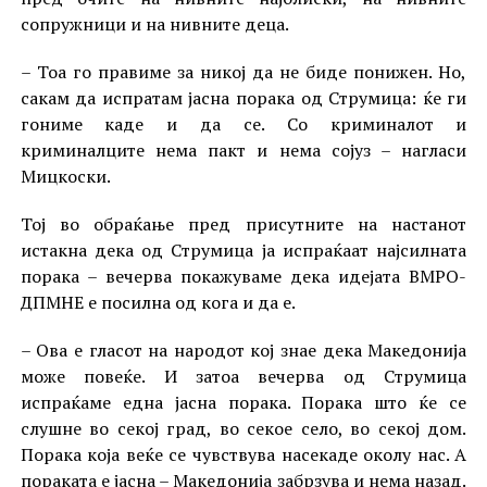
сопружници и на нивните деца.
– Тоа го правиме за никој да не биде понижен. Но,
сакам да испратам јасна порака од Струмица: ќе ги
гониме каде и да се. Со криминалот и
криминалците нема пакт и нема сојуз – нагласи
Мицкоски.
Тој во обраќање пред присутните на настанот
истакна дека од Струмица ја испраќаат најсилната
порака – вечерва покажуваме дека идејата ВМРО-
ДПМНЕ е посилна од кога и да е.
– Ова е гласот на народот кој знае дека Македонија
може повеќе. И затоа вечерва од Струмица
испраќаме една јасна порака. Порака што ќе се
слушне во секој град, во секое село, во секој дом.
Порака која веќе се чувствува насекаде околу нас. А
пораката е јасна – Македонија забрзува и нема назад.