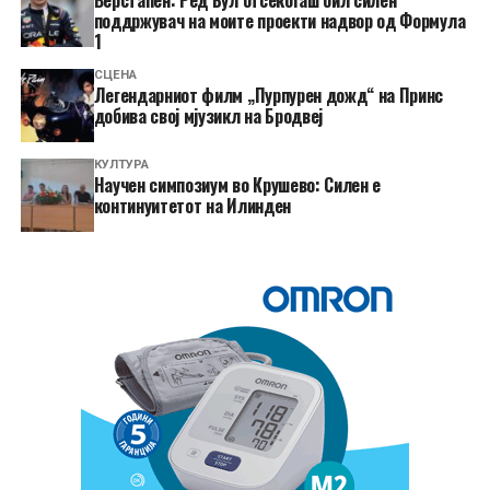
поддржувач на моите проекти надвор од Формула
1
СЦЕНА
Легендарниот филм „Пурпурен дожд“ на Принс
добива свој мјузикл на Бродвеј
КУЛТУРА
Научен симпозиум во Крушево: Силен е
континуитетот на Илинден