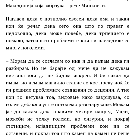
Македонија која забрзува – рече Мицкоски.
Нагласи дека е потполно свесен дека има и такви
кои ќе речат дека сето она што го прават е
недоволно, дека може повеќе, дека трпението е
помало, затоа што проблемите кои ги наследиле се
многу пoголеми.
– Морам да се согласам со нив и да кажам дека ги
разбирам. Но не барајте од мене да не кажувам
вистина или да не бидам искрен. И би сакал да
имам, но немам магично стапче со кое преку ноќ ќе
ги решиме проблемите создавани со децении. А тие
кои го ветуваа тоа, видовме како завршуваа, со
голем дебакл и уште поголемо разочарување. Можам
јас да кажам дека правиме чекори напред. Мали,
можеби не толку големи, но сигурни, и покрај
стотиците, илјадниците проблеми кои ни се
оставени, и покрај тоа што камен на камен не беше