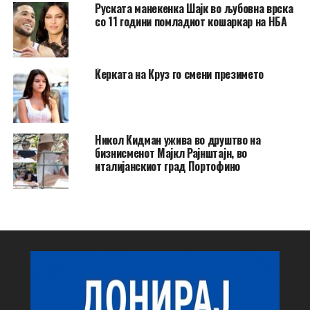
Руската манекенка Шајк во љубовна врска
со 11 години помладиот кошаркар на НБА
Ќерката на Круз го смени презимето
Никол Кидман ужива во друштво на
бизнисменот Мајкл Рајнштајн, во
италијанскиот град Портофино