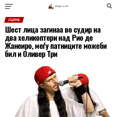
СЦЕНА
Шест лица загинаа во судир на
два хеликоптери над Рио де
Жанеиро, меѓу патниците можеби
бил и Оливер Три