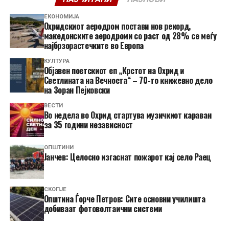
ЕКОНОМИЈА
Охридскиот аеродром постави нов рекорд,
македонските аеродроми со раст од 28% се меѓу
најбрзорастечките во Европа
КУЛТУРА
Објавен поетскиот еп „Крстот на Охрид и
Светлината на Вечноста“ – 70-то книжевно дело
на Зоран Пејковски
ВЕСТИ
Во недела во Охрид стартува музичкиот караван
за 35 години независност
ОПШТИНИ
Јанчев: Целосно изгаснат пожарот кај село Раец
СКОПЈЕ
Општина Ѓорче Петров: Сите основни училишта
добиваат фотоволтаични системи