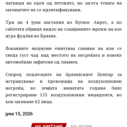
патници на еден од летовите, но засега телата на
загинатите не се идентификувани.
Три на 4 јуни настапил во Буенос Аирес, а во
саботата објавил видео на социјалните мрежи на кое
игра фудбал во Бразил.
Локалните медиуми емитуваа снимки на кои се
гледа густ чад над местото на несреќата и повеќе
автомобили зафатени од пламен.
Според податоците на бразилскиот Центар за
истражување и превенција на воздухопловни
несреќи, во земјата минатата година биле
регистрирани 153 воздухопловни инциденти, во
кои загинале 62 лица.
јуни 15, 2026
НАЈЧИТАНИ
НАЈНОВИ