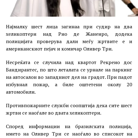
Најмалку шест лица загинаа при судир на два
хеликоптери над Рио де Жанеиро, додека
полицијата проверува дали меѓу жртвите е и
американскиот пејач и комичар Оливер Три.
Несреќата се случила над квартот Рекреио дос
Бандирантес, по што леталата се урнале на паркинг
на автосалон во западниот дел на градот. При падот
избувнал пожар, а биле оштетени околу 20
автомобили.
Противпожарните служби соопштија дека сите шест
жртви се наоѓале во двата хеликоптери.
Според информации на бразилската полиција,
името на Оливер Три се наоѓало во списокот на