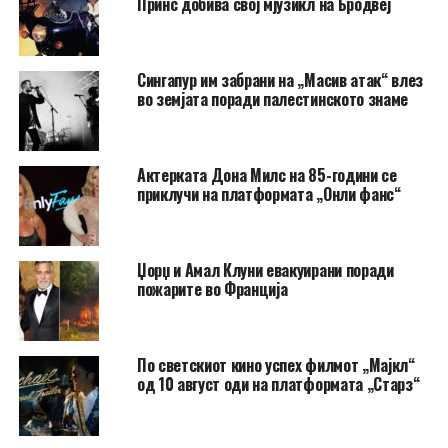
Принс добива свој мјузикл на Бродвеј
Сингапур им забрани на „Масив атак“ влез
во земјата поради палестинското знаме
Актерката Дона Милс на 85-години се
приклучи на платформата „Онли фанс“
Џорџ и Амал Клуни евакуирани поради
пожарите во Франција
По светскиот кино успех филмот „Мајкл“
од 10 август оди на платформата „Старз“