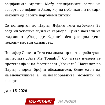
социјалните мрежи. Меѓу специјалните гости на
вечерта се појави и Акон, кој на публиката ѝ подари
неколку од своите најголеми хитови.
Со концертот во Париз, Дејвид Гета одбележа 25
години успешна музичка кариера. Трите настапи на
стадионот „Стад де Франс“ беа распродадени
неколку месеци однапред.
Џенифер Лопез и Гета годинава првпат соработуваа
на песната „Save Me Tonight“. Со истата нумера се
претставија и на фестивалот „Коачела“. Настапот во
Париз, според бројни обожаватели, беше еден од
највпечатливите и најнезаборавните моменти на
вечерта.
јуни 15, 2026
НАЈЧИТАНИ
НАЈНОВИ