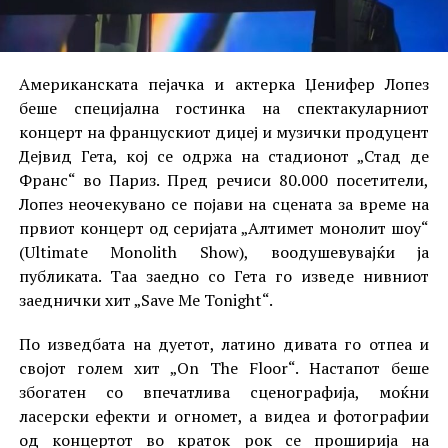
Американската пејачка и актерка Џенифер Лопез
беше специјална гостинка на спектакуларниот
концерт на францускиот диџеј и музички продуцент
Дејвид Гета, кој се одржа на стадионот „Стад де
Франс“ во Париз. Пред речиси 80.000 посетители,
Лопез неочекувано се појави на сцената за време на
првиот концерт од серијата „Алтимет монолит шоу“
(Ultimate Monolith Show), воодушевувајќи ја
публиката. Таа заедно со Гета го изведе нивниот
заеднички хит „Save Me Tonight“.
По изведбата на дуетот, латино дивата го отпеа и
својот голем хит „On The Floor“. Настапот беше
збогатен со впечатлива сценографија, моќни
ласерски ефекти и огномет, а видеа и фотографии
од концертот во краток рок се проширија на