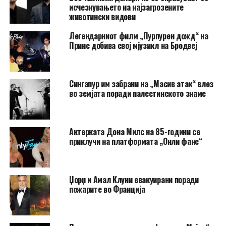
исчезнувањето на најзагрозените
животински видови
Легендарниот филм „Пурпурен дожд“ на
Принс добива свој мјузикл на Бродвеј
Сингапур им забрани на „Масив атак“ влез
во земјата поради палестинското знаме
Актерката Дона Милс на 85-години се
приклучи на платформата „Онли фанс“
Џорџ и Амал Клуни евакуирани поради
пожарите во Франција