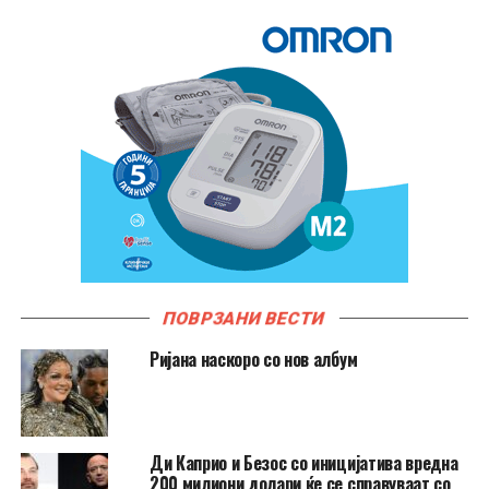
ПОВРЗАНИ ВЕСТИ
Ријана наскоро со нов албум
Ди Каприо и Безос со иницијатива вредна
200 милиони долари ќе се справуваат со