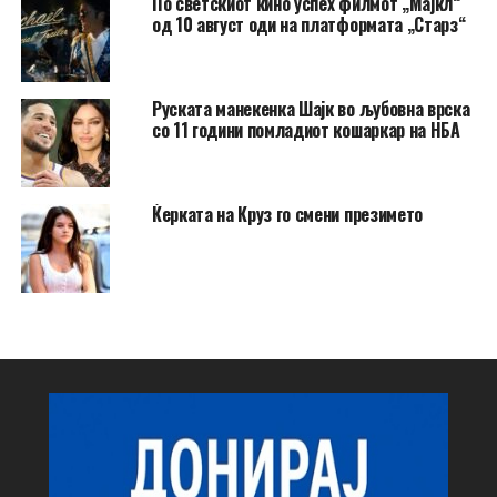
По светскиот кино успех филмот „Мајкл“
од 10 август оди на платформата „Старз“
Руската манекенка Шајк во љубовна врска
со 11 години помладиот кошаркар на НБА
Ќерката на Круз го смени презимето