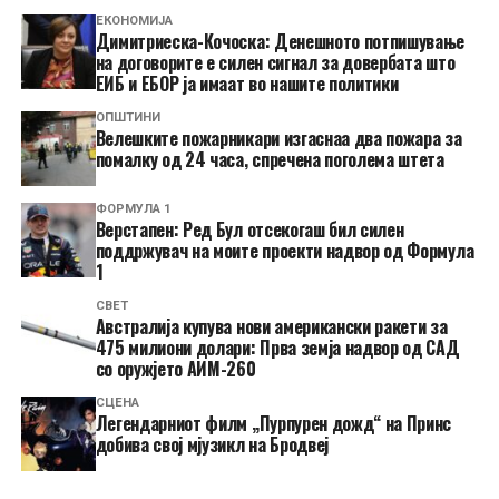
ЕКОНОМИЈА
Димитриеска-Кочоска: Денешното потпишување
на договорите е силен сигнал за довербата што
ЕИБ и ЕБОР ја имаат во нашите политики
ОПШТИНИ
Велешките пожарникари изгаснаа два пожара за
помалку од 24 часа, спречена поголема штета
ФОРМУЛА 1
Верстапен: Ред Бул отсекогаш бил силен
поддржувач на моите проекти надвор од Формула
1
СВЕТ
Австралија купува нови американски ракети за
475 милиони долари: Прва земја надвор од САД
со оружјето АИМ-260
СЦЕНА
Легендарниот филм „Пурпурен дожд“ на Принс
добива свој мјузикл на Бродвеј