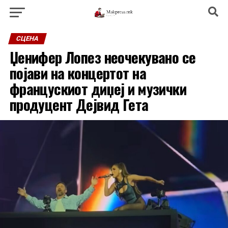
СЦЕНА
Џенифер Лопез неочекувано се
појави на концертот на
францускиот диџеј и музички
продуцент Дејвид Гета