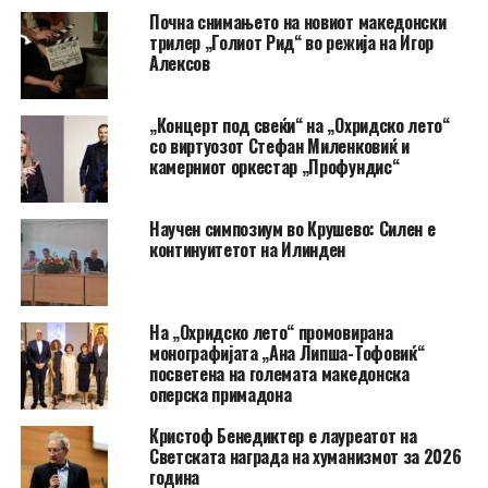
Почна снимањето на новиот македонски
трилер „Голиот Рид“ во режија на Игор
Алексов
„Концерт под свеќи“ на „Охридско лето“
со виртуозот Стефан Миленковиќ и
камерниот оркестар „Профундис“
Научен симпозиум во Крушево: Силен е
континуитетот на Илинден
На „Охридско лето“ промовирана
монографијата „Ана Липша-Тофовиќ“
посветена на големата македонска
оперска примадона
Кристоф Бенедиктер е лауреатот на
Светската награда на хуманизмот за 2026
година