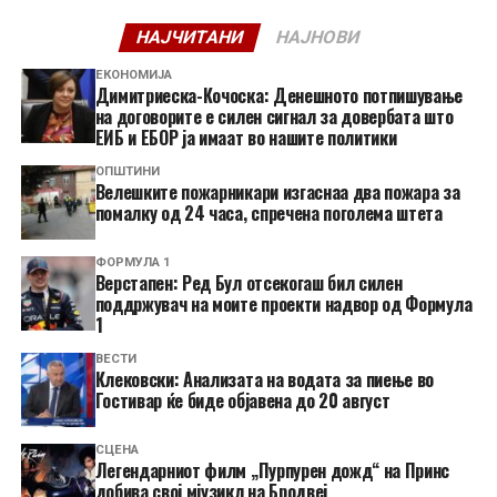
НАЈЧИТАНИ
НАЈНОВИ
ЕКОНОМИЈА
Димитриеска-Кочоска: Денешното потпишување
на договорите е силен сигнал за довербата што
ЕИБ и ЕБОР ја имаат во нашите политики
ОПШТИНИ
Велешките пожарникари изгаснаа два пожара за
помалку од 24 часа, спречена поголема штета
ФОРМУЛА 1
Верстапен: Ред Бул отсекогаш бил силен
поддржувач на моите проекти надвор од Формула
1
ВЕСТИ
Клековски: Анализата на водата за пиење во
Гостивар ќе биде објавена до 20 август
СЦЕНА
Легендарниот филм „Пурпурен дожд“ на Принс
добива свој мјузикл на Бродвеј