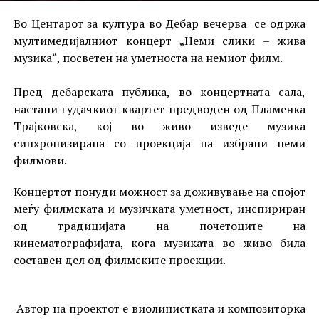
Во Центарот за култура во Дебар вечерва се одржа
мултимедијалниот концерт „Неми слики – жива
музика“, посветен на уметноста на немиот филм.
Пред дебарската публика, во концертната сала,
настапи гудачкиот квартет предводен од Пламенка
Трајковска, кој во живо изведе музика
синхронизирана со проекција на избрани неми
филмови.
Концертот понуди можност за доживување на спојот
меѓу филмската и музичката уметност, инспириран
од традицијата на почетоците на
кинематографијата, кога музиката во живо била
составен дел од филмските проекции.
Автор на проектот е виолинистката и композиторка