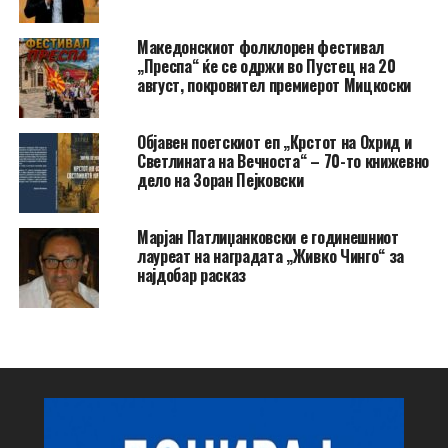
Македонскиот фолклорен фестивал
„Преспа“ ќе се одржи во Пустец на 20
август, покровител премиерот Мицкоски
Објавен поетскиот еп „Крстот на Охрид и
Светлината на Вечноста“ – 70-то книжевно
дело на Зоран Пејковски
Марјан Патлиџанковски е годинешниот
лауреат на наградата „Живко Чинго“ за
најдобар расказ