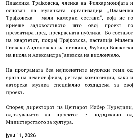
Пламенка Трајковска, членка на Филхармонијата и
основач на музичката организација „Пламенка
Трајковска – мали камерни состави“, која не го
криеше задоволството што овој проект го
презентира пред прекрасната публика. Во составот
на квартетот, покрај Трајковска, настапија Милена
Гиевска Андоновска на виолина, Љубица Бошкоска
на виола и Александра Јаневска на виолончело.
На програмата беа најпознатите музички теми од
ерата на немиот филм, регтајм композиции, како и
авторска музика специјално создадена за овој
проект.
Според директорот на Центарот Илбер Нуредини,
одржувањето на проектот е поддржано од
Министерството за култура.
јуни 11, 2026