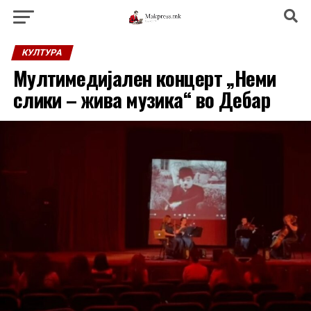
КУЛТУРА
Мултимедијален концерт „Неми
слики – жива музика“ во Дебар