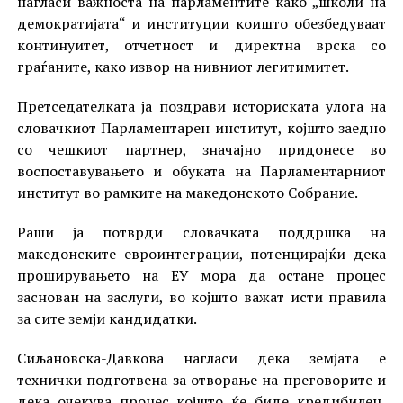
нагласи важноста на парламентите како „школи на
демократијата“ и институции коишто обезбедуваат
континуитет, отчетност и директна врска со
граѓаните, како извор на нивниот легитимитет.
Претседателката ја поздрави историската улога на
словачкиот Парламентарен институт, којшто заедно
со чешкиот партнер, значајно придонесе во
воспоставувањето и обуката на Парламентарниот
институт во рамките на македонското Собрание.
Раши ја потврди словачката поддршка на
македонските евроинтеграции, потенцирајќи дека
проширувањето на ЕУ мора да остане процес
заснован на заслуги, во којшто важат исти правила
за сите земји кандидатки.
Сиљановска-Давкова нагласи дека земјата е
технички подготвена за отворање на преговорите и
дека очекува процес којшто ќе биде кредибилен,