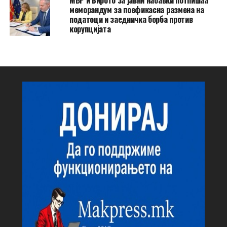
МВР и Бирото за јавни набавки потпишаа
меморандум за поефикасна размена на
податоци и заедничка борба против
корупцијата