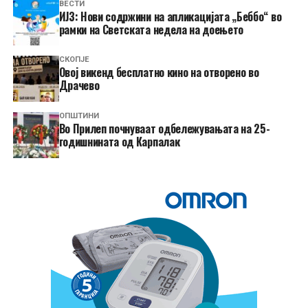
ВЕСТИ
ИЈЗ: Нови содржини на апликацијата „Беббо“ во
рамки на Светската недела на доењето
СКОПЈЕ
​Овој викенд бесплатно кино на отворено во
Драчево
ОПШТИНИ
Во Прилеп почнуваат одбележувањата на 25-
годишнината од Карпалак