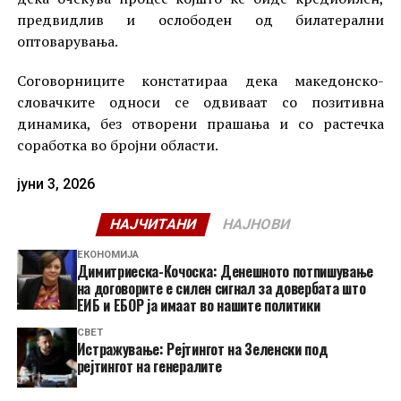
предвидлив и ослободен од билатерални
оптоварувања.
Соговорниците констатираа дека македонско-
словачките односи се одвиваат со позитивна
динамика, без отворени прашања и со растечка
соработка во бројни области.
јуни 3, 2026
НАЈЧИТАНИ
НАЈНОВИ
ЕКОНОМИЈА
Димитриеска-Кочоска: Денешното потпишување
на договорите е силен сигнал за довербата што
ЕИБ и ЕБОР ја имаат во нашите политики
СВЕТ
Истражување: Рејтингот на Зеленски под
рејтингот на генералите