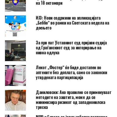
на 18 октомври
ИЈЗ: Нови содржини на апликацијата
„Беббо“ во рамки на Светската недела на
доењето
За прв пат Уставниот суд пријави судија
од Граѓанскиот суд за ингорирање на
нивна одлука
Лекот „Фостер“ ќе биде достапен во
аптеките без доплата, само со законски
утврдената партиципација
Даниловски: Ако правилно се применуваат
методите на заштита, може да се
минимизира ризикот од западнонилска
треска