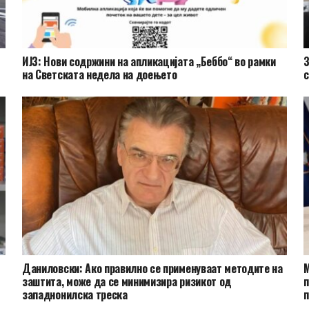
ИЈЗ: Нови содржини на апликацијата „Беббо“ во рамки
З
на Светската недела на доењето
с
Даниловски: Ако правилно се применуваат методите на
М
заштита, може да се минимизира ризикот од
п
западнонилска треска
п