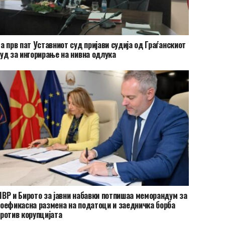
а прв пат Уставниот суд пријави судија од Граѓанскиот
уд за ингорирање на нивна одлука
ВР и Бирото за јавни набавки потпишаа меморандум за
оефикасна размена на податоци и заедничка борба
ротив корупцијата