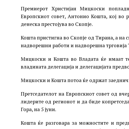
Премиерот Христијан Мицкоски попладн
Европскиот совет, Антонио Кошта, кој во 
денеска престојува во Скопје.
Кошта пристигна во Скопје од Тирана, а на
надворешни работи и надворешна трговија
Мицкоски и Кошта во Владата ќе имаат те
владината делегација и делегацијата предво
Мицкоски и Кошта потоа ќе одржат заеднич
Претседателот на Европскиот совет од вчер
лидерите од регионот и да биде копретседа
Гора, на 5 јуни.
Кошта ќе разговара за можностите и пред