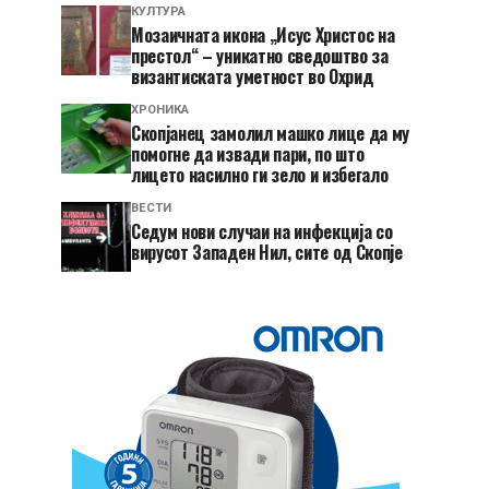
КУЛТУРА
Мозаичната икона „Исус Христос на
престол“ – уникатно сведоштво за
византиската уметност во Охрид
ХРОНИКА
Скопјанец замолил машко лице да му
помогне да извади пари, по што
лицето насилно ги зело и избегало
ВЕСТИ
Седум нови случаи на инфекција со
вирусот Западен Нил, сите од Скопје