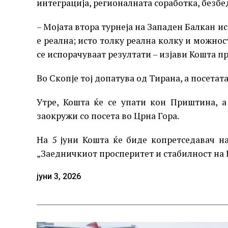
интеграција, регионалната соработка, безбе
– Мојата втора турнеја на Западен Балкан ис
е реална; исто толку реална колку и можнос
се испорачуваат резултати – изјави Кошта пр
Во Скопје тој допатува од Тирана, а посетата
Утре, Кошта ќе се упати кон Приштина, а 
заокружи со посета во Црна Гора.
На 5 јуни Кошта ќе биде копретседавач на
„Заедничкиот просперитет и стабилност на 
јуни 3, 2026