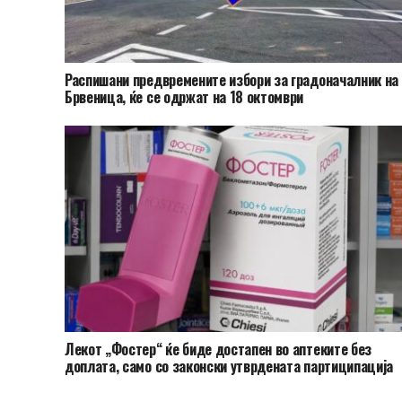
Распишани предвремените избори за градоначалник на
Брвеница, ќе се одржат на 18 октомври
Лекот „Фостер“ ќе биде достапен во аптеките без
доплата, само со законски утврдената партиципација