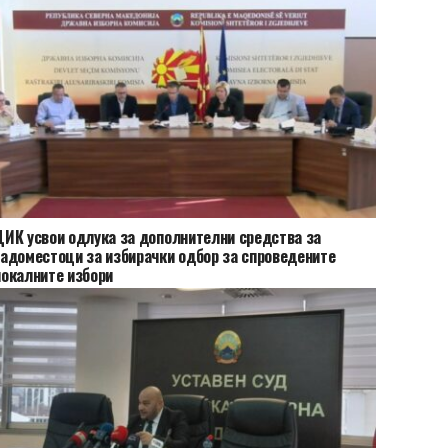
ИК усвои одлука за дополнителни средства за
адоместоци за избирачки одбор за спроведените
окалните избори