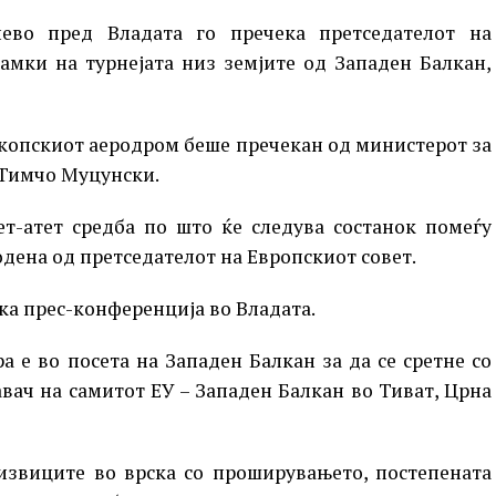
ево пред Владата го пречека претседателот на
рамки на турнејата низ земјите од Западен Балкан,
 скопскиот аеродром беше пречекан од министерот за
 Тимчо Муцунски.
т-атет средба по што ќе следува состанок помеѓу
дена од претседателот на Европскиот совет.
ка прес-конференција во Владата.
а е во посета на Западен Балкан за да се сретне со
вач на самитот ЕУ – Западен Балкан во Тиват, Црна
извиците во врска со проширувањето, постепената