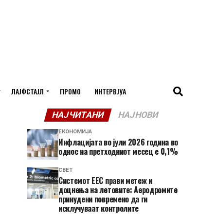
ЛАЈФСТАЈЛ
ПРОМО
ИНТЕРВЈУА
НАЈЧИТАНИ
НАЈНОВИ
ЕКОНОМИЈА
Инфлацијата во јули 2026 година во
однос на претходниот месец е 0,1%
СВЕТ
Системот ЕЕС прави метеж и
доцнења на летовите: Аеродромите
принудени повремено да ги
исклучуваат контролите