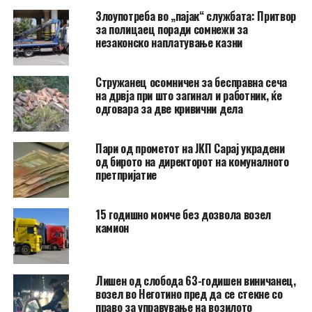
Злоупотреба во „пајак“ службата: Притвор
за полицаец поради сомнежи за
незаконско наплатување казни
Стружанец осомничен за бесправна сеча
на дрвја при што загинал и работник, ќе
одговара за две кривични дела
Пари од прометот на ЈКП Сарај украдени
од бирото на директорот на комуналното
претпријатие
15 годишно момче без дозвола возел
камион
Лишен од слобода 63-годишен виничанец,
возел во Неготино пред да се стекне со
право за управување на возилото