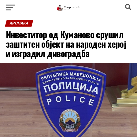
ХРОНИКА
Инвеститор од Куманово срушил
заштитен објект на народен херој
и изградил дивоградба