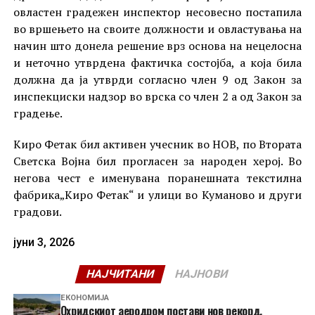
овластен градежен инспектор несовесно постапила
во вршењето на своите должности и овластувања на
начин што донела решение врз основа на нецелосна
и неточно утврдена фактичка состојба, а која била
должна да ја утврди согласно член 9 од Закон за
инспекциски надзор во врска со член 2 а од Закон за
градење.
Киро Фетак бил активен учесник во НОВ, по Втората
Светска Војна бил прогласен за народен херој. Во
негова чест е именувана поранешната текстилна
фабрика„Киро Фетак“ и улици во Куманово и други
градови.
јуни 3, 2026
НАЈЧИТАНИ
НАЈНОВИ
ЕКОНОМИЈА
Охридскиот аеродром постави нов рекорд,