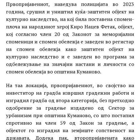
Првопријавениот, наведува полицијата во 2023
година, срушил и уништил куќа-заштитен објект на
културно наследство, на кој била поставена спомен-
плоча на народниот херој Киро Нацев Фетак, објект,
кој согласно член 20 од Законот за меморијални
споменици и спомен обележја е заведен во регистар
на спомен обележја како заштитен објект на
културно наследство и е заведен во програма за
одбележување на значајни настани и личности со
спомен обележја во општина Куманово.
На таа локација, првопријавениот, во својство на
инвеститор на градба извршил градежни работи и
изградил градба од втора категорија, без претходно
одобрение за градење издадено од Сектор за
урбанизам при општина Куманово, со што постапил
спротивно на член 59 од Закон за градење, а
објектот го изградил на земјиште сопственост на
државата. Додека пак, второпријавената како