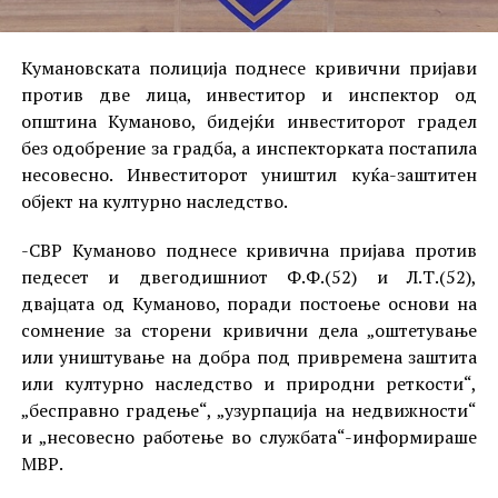
Кумановската полиција поднесе кривични пријави
против две лица, инвеститор и инспектор од
општина Куманово, бидејќи инвеститорот градел
без одобрение за градба, а инспекторката постапила
несовесно. Инвеститорот уништил куќа-заштитен
објект на културно наследство.
-СВР Куманово поднесе кривична пријава против
педесет и двегодишниот Ф.Ф.(52) и Л.Т.(52),
двајцата од Куманово, поради постоење основи на
сомнение за сторени кривични дела „оштетување
или уништување на добра под привремена заштита
или културно наследство и природни реткости“,
„бесправно градење“, „узурпација на недвижности“
и „несовесно работење во службата“-информираше
МВР.