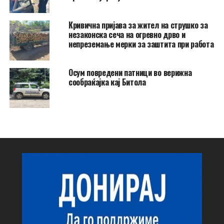
Кривична пријава за жител на струшко за
незаконска сеча на огревно дрво и
непреземање мерки за заштита при работа
Осум повредени патници во верижна
сообраќајка кај Битола