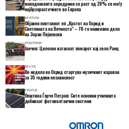
македонските аеродроми со раст од 28% се меѓу
најбрзорастечките во Европа
КУЛТУРА
Објавен поетскиот еп „Крстот на Охрид и
Светлината на Вечноста“ – 70-то книжевно дело
на Зоран Пејковски
ОПШТИНИ
Јанчев: Целосно изгаснат пожарот кај село Раец
ВЕСТИ
Во недела во Охрид стартува музичкиот караван
за 35 години независност
СКОПЈЕ
Општина Ѓорче Петров: Сите основни училишта
добиваат фотоволтаични системи