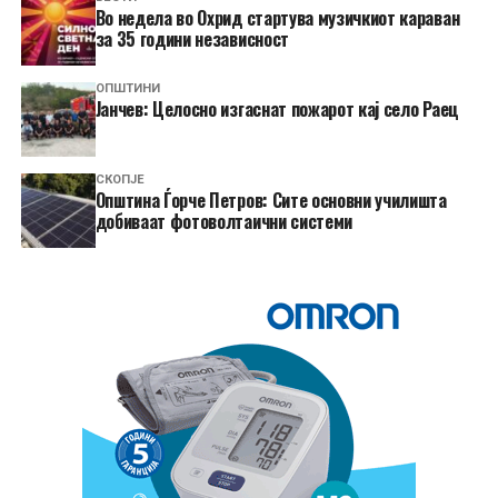
Во недела во Охрид стартува музичкиот караван
за 35 години независност
ОПШТИНИ
Јанчев: Целосно изгаснат пожарот кај село Раец
СКОПЈЕ
Општина Ѓорче Петров: Сите основни училишта
добиваат фотоволтаични системи