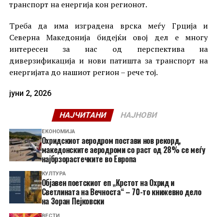
транспорт на енергија кон регионот.
Треба да има изградена врска меѓу Грција и
Северна Македонија бидејќи овој дел е многу
интересен за нас од перспектива на
диверзификација и нови патишта за транспорт на
енергијата до нашиот регион – рече тој.
јуни 2, 2026
НАЈЧИТАНИ
НАЈНОВИ
ЕКОНОМИЈА
Охридскиот аеродром постави нов рекорд,
македонските аеродроми со раст од 28% се меѓу
најбрзорастечките во Европа
КУЛТУРА
Објавен поетскиот еп „Крстот на Охрид и
Светлината на Вечноста“ – 70-то книжевно дело
на Зоран Пејковски
ВЕСТИ