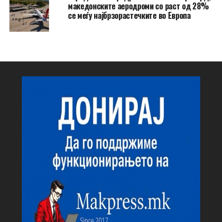
македонските аеродроми со раст од 28%
се меѓу најбрзорастечките во Европа