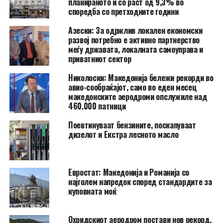
планираното и со раст од 9,3% во
споредба со претходните години
Азески: За одржлив локален економски
развој потребно е активно партнерство
меѓу државата, локалната самоуправа и
приватниот сектор
Николоски: Македонија бележи рекорди во
авио-сообраќајот, само во еден месец
македонските аеродроми опслужиле над
460.000 патници
Поевтинуваат бензините, поскапуваат
дизелот и Екстра лесното масло
Евростат: Македонија и Романија со
најголем напредок според стандардите за
куповната моќ
Охридскиот аеродром постави нов рекорд,