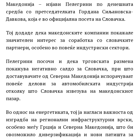
Македонија – изјави Пелегрини по денешната
средба со претседателката Гордана Сиљановска-
Давкова, која е во официјална посета на Словачка.
Тој додаде дека македонските компании покажале
значителен интерес за соработка со словачките
партнери, особено во повеќе индустриски сектори.
Пелегрини посочи и дека трговската размена
покажува негативно салдо за Словачка, при што
доставувачите од Северна Македонија испорачуваат
повеќе делови за автомобилската индустрија
отколку што Словачка извезува на македонскиот
пазар.
Во однос на енергетиката, тој ја нагласи важноста од
изградба на регионални инфраструктурни врски,
особено меѓу Грција и Северна Македонија, што би
овозможило диверзификација и нови патишта за