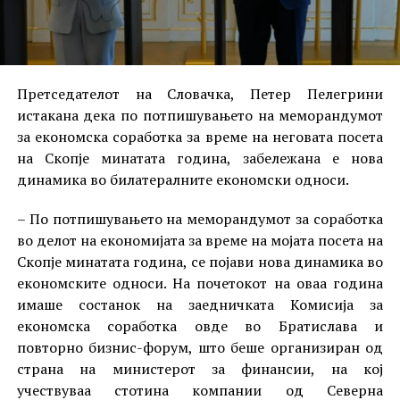
Претседателот на Словачка, Петер Пелегрини
истакана дека по потпишувањето на меморандумот
за економска соработка за време на неговата посета
на Скопје минатата година, забележана е нова
динамика во билатералните економски односи.
– По потпишувањето на меморандумот за соработка
во делот на економијата за време на мојата посета на
Скопје минатата година, се појави нова динамика во
економските односи. На почетокот на оваа година
имаше состанок на заедничката Комисија за
економска соработка овде во Братислава и
повторно бизнис-форум, што беше организиран од
страна на министерот за финансии, на кој
учествуваа стотина компании од Северна