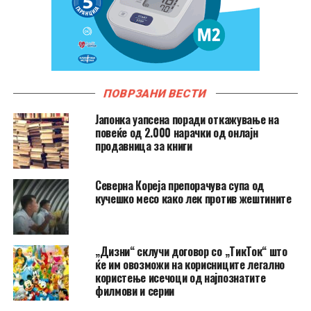
ПОВРЗАНИ ВЕСТИ
Јапонка уапсена поради откажување на
повеќе од 2.000 нарачки од онлајн
продавница за книги
Северна Кореја препорачува супа од
кучешко месо како лек против жештините
„Дизни“ склучи договор со „ТикТок“ што
ќе им овозможи на корисниците легално
користење исечоци од најпознатите
филмови и серии