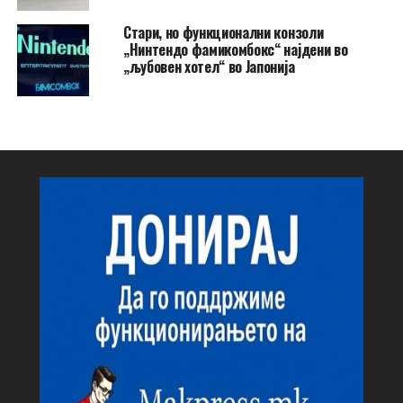
Стари, но функционални конзоли
„Нинтендо фамикомбокс“ најдени во
„љубовен хотел“ во Јапонија