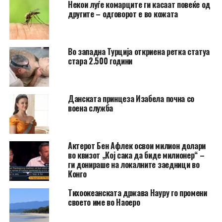
Hекои луѓе комарците ги касаат повеќе од
другите – одговорот е во кожата
Во западна Турција откриена ретка статуа
стара 2.500 години
Данската принцеза Изабела почна со
воена служба
Актерот Бен Афлек освои милион долари
во квизот „Кој сака да биде милионер“ –
ги донираше на локалните заедници во
Конго
Тихоокеанската држава Науру го промени
своето име во Наоеро