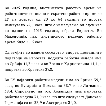
Во 2025 година, вистинското работно време на
работниците со полно и скратено работно време во
ЕУ на возраст од 20 до 64 години во просек
изнесувало 35,9 часа, што е намалување од еден час
во однос на 2015 година, објави Евростат. Во
Македонија, пак, вистинското неделно работно
време било 39,5 часа.
Од земјите во нашето соседство, според достапните
податоци на Евростат, подолга работна недела има
во Србија 41,3 часа и во Босна и Хдрцеговина 41,1, а
пократка во Хрватска 37.8.
Во ЕУ најдолги работни недели има во Грција 39,6
часа, во Бугарија и Полска по 38,7 и во Литванија
38,4. Спротивно на тоа, Холандија има најкратка
работна недела 31,9 часа, по што следуваат Данска и
Германија со по 33,9 и Австрија со 34,0.