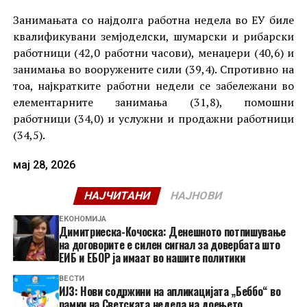
Занимањата со најдолга работна недела во ЕУ биле
квалификувани земјоделски, шумарски и рибарски
работници (42,0 работни часови), менаџери (40,6) и
занимања во вооружените сили (39,4). Спротивно на
тоа, најкратките работни недели се забележани во
елементарните занимања (31,8), помошни
работници (34,0) и услужни и продажни работници
(34,5).
мај 28, 2026
НАЈЧИТАНИ
НАЈНОВИ
ЕКОНОМИЈА
Димитриеска-Кочоска: Денешното потпишување
на договорите е силен сигнал за довербата што
ЕИБ и ЕБОР ја имаат во нашите политики
ВЕСТИ
ИЈЗ: Нови содржини на апликацијата „Беббо“ во
рамки на Светската недела на доењето