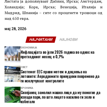
Листата ја дополнуваат Даблин, Ирска; Амстердам,
Холандија; Корк, Ирска; Венеција, Италија и
Мадрид, Шпанија – сите со проценети трошоци од
над 650 евра.
мај 28, 2026
НАЈЧИТАНИ
НАЈНОВИ
ЕКОНОМИЈА
Инфлацијата во јули 2026 година во однос на
претходниот месец е 0,1%
СВЕТ
Системот ЕЕС прави метеж и доцнења на
летовите: Аеродромите принудени повремено да
ги исклучуваат контролите
ХРОНИКА
Скопјанец замолил машко лице да му помогне да
извади пари, по што лицето насилно ги зело и
избегало