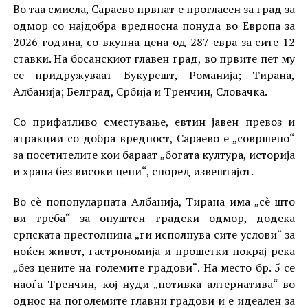
Во таа смисла, Сараево првпат е прогласен за град за
одмор со најдобра вредносна понуда во Европа за
2026 година, со вкупна цена од 287 евра за сите 12
ставки. На босанскиот главен град, во првите пет му
се придружуваат Букурешт, Романија; Тирана,
Албанија; Белград, Србија и Тренчин, Словачка.
Со прифатливо сместување, евтин јавен превоз и
атракции со добра вредност, Сараево е „совршено“
за посетителите кои бараат „богата култура, историја
и храна без високи цени“, според извештајот.
Во сè попопуларната Албанија, Тирана има „сè што
ви треба“ за опуштен градски одмор, додека
српската престолнина „ги исполнува сите услови“ за
ноќен живот, гастрономија и прошетки покрај река
„без цените на големите градови“. На место бр. 5 се
наоѓа Тренчин, кој нуди „потивка алтернатива“ во
однос на поголемите главни градови и е идеален за