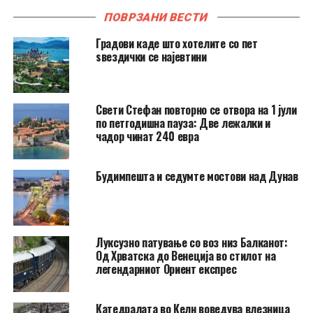
ПОВРЗАНИ ВЕСТИ
Градови каде што хотелите со пет
ѕвездички се најевтини
Свети Стефан повторно се отвора на 1 јули
по петгодишна пауза: Две лежалки и
чадор чинат 240 евра
Будимпешта и седумте мостови над Дунав
Луксузно патување со воз низ Балканот:
Од Хрватска до Венеција во стилот на
легендарниот Ориент експрес
Катедралата во Келн воведува влезница