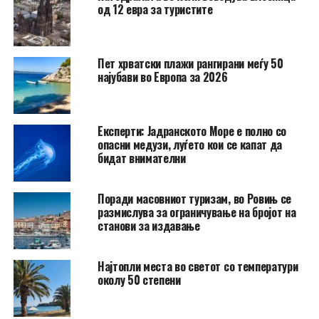
од 12 евра за туристите
Пет хрватски плажи рангирани меѓу 50
најубави во Европа за 2026
Експерти: Јадранското Море е полно со
опасни медузи, луѓето кои се капат да
бидат внимателни
Поради масовниот туризам, во Ровињ се
размислува за ограничување на бројот на
станови за издавање
Најтопли места во светот со температури
околу 50 степени