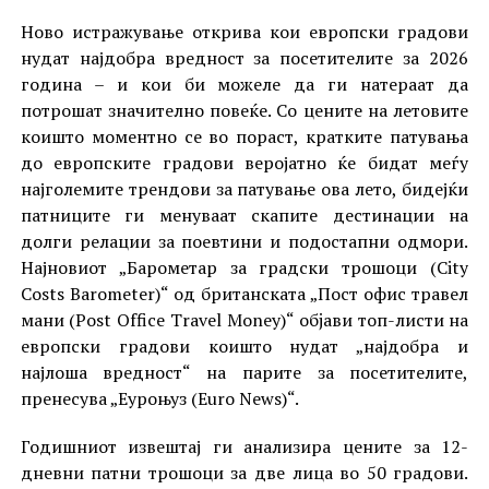
Ново истражување открива кои европски градови
нудат најдобра вредност за посетителите за 2026
година – и кои би можеле да ги натераат да
потрошат значително повеќе. Со цените на летовите
коишто моментно се во пораст, кратките патувања
до европските градови веројатно ќе бидат меѓу
најголемите трендови за патување ова лето, бидејќи
патниците ги менуваат скапите дестинации на
долги релации за поевтини и подостапни одмори.
Најновиот „Барометар за градски трошоци (City
Costs Barometer)“ од британската „Пост офис травел
мани (Post Office Travel Money)“ oбjaви топ-листи на
европски градови коишто нудат „најдобра и
најлоша вредност“ на парите за посетителите,
пренесува „Еуроњуз (Euro News)“.
Годишниот извештај ги анализира цените за 12-
дневни патни трошоци за две лица во 50 градови.