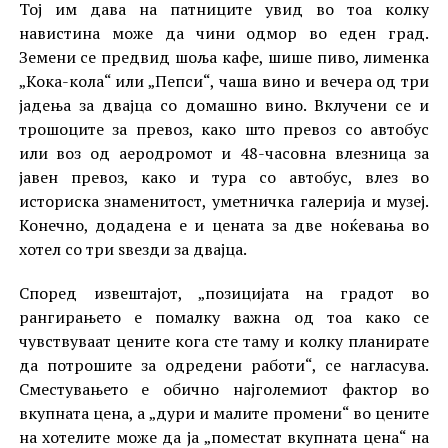
Тој им дава на патниците увид во тоа колку
навистина може да чини одмор во еден град.
Земени се предвид шоља кафе, шише пиво, лименка
„Кока-кола“ или „Пепси“, чаша вино и вечера од три
јадења за двајца со домашно вино. Вклучени се и
трошоците за превоз, како што превоз со автобус
или воз од аеродромот и 48-часовна влезница за
јавен превоз, како и тура со автобус, влез во
историска знаменитост, уметничка галерија и музеј.
Конечно, додадена е и цената за две ноќевања во
хотел со три ѕвезди за двајца.
Според извештајот, „позицијата на градот во
рангирањето е помалку важна од тоа како се
чувствуваат цените кога сте таму и колку планирате
да потрошите за одредени работи“, се нагласува.
Сместувањето е обично најголемиот фактор во
вкупната цена, а „дури и малите промени“ во цените
на хотелите може да ја „поместат вкупната цена“ на