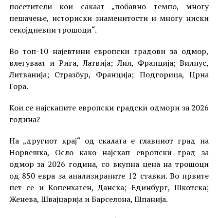
посетители кои сакаат „побавно темпо, многу
пешачење, историски знаменитости и многу ниски
секојдневни трошоци“.
Во топ-10 најевтини европски градови за одмор,
влегуваат и Рига, Латвија; Лил, Франција; Вилнус,
Литванија; Стразбур, Франција; Подгорица, Црна
Гора.
Кои се најскапите европски градски одмори за 2026
година?
На „другиот крај“ од скалата е главниот град на
Норвешка, Осло како најскап европски град за
одмор за 2026 година, со вкупна цена на трошоци
од 850 евра за анализираните 12 ставки. Во првите
пет се и Копенхаген, Данска; Единбург, Шкотска;
Женева, Швајцарија и Барселона, Шпанија.