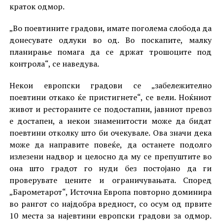
краток одмор.
„Во поевтините градови, имате поголема слобода да
донесувате одлуки во од. Во поскапите, малку
планирање помага да се држат трошоците под
контрола“, се наведува.
Некои европски градови се „забележително
поевтини откако ќе пристигнете“, се вели. Ноќниот
живот и рестораните се подостапни, јавниот превоз
е достапен, а некои знаменитости може да бидат
поевтини отколку што би очекувале. Ова значи дека
може да направите повеќе, да останете подолго
излезени надвор и целосно да му се препуштите во
она што градот го нуди без постојано да ги
проверувате цените и ограничувањата. Според
„Барометарот“, Источна Европа повторно доминира
во рангот со најдобра вредност, со осум од првите
10 места за најевтини европски градови за одмор.