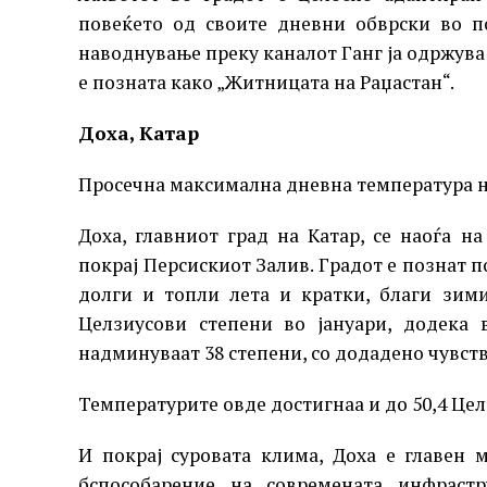
повеќето од своите дневни обврски во п
наводнување преку каналот Ганг ја одржува
е позната како „Житницата на Раџастан“.
Доха, Катар
Просечна максимална дневна температура нал
Доха, главниот град на Катар, се наоѓа н
покрај Персискиот Залив. Градот е познат п
долги и топли лета и кратки, благи зими
Целзиусови степени во јануари, додека 
надминуваат 38 степени, со додадено чувств
Температурите овде достигнаа и до 50,4 Цел
И покрај суровата клима, Доха е главен 
бспособарение на современата инфрастр