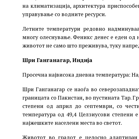
на климатизација, архитектура приспособе
управување со водните ресурси.
Летните температури редовно надминуваа
многу олеснување. Феникс денес е еден од 
животот не само што преживува, туку напре
Шри Ганганагар, Индија
Просечна највисока дневна температура: Над
Шри Ганганагар се наоѓа во северозападна
границата со Пакистан, во пустината Тар. 
степени од април до септември, со чест
температура од 49,4 Целзиусови степени е
најжешките населени места во светот.
Животот во градот е целосно адаптиран