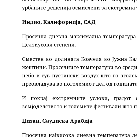
урбаните решенија осмислени за екстремна 
Индио, Калифорнија, САД
Просечна дневна максимална температура н
Целзиусови степени.
Сместен во долината Коачела во Јужна К
жештини. Просечните температури во средин
небо и сув пустински воздух што го зголе
преовладува во поголемиот дел од годината
И покрај екстремните услови, градот 
земјоделството и големите фестивали што 
Џизан, Саудиска Арабија
Просечна највисока дневна температура ле