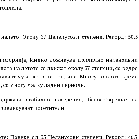
топлина.
алето: Околу 37 Целзиусови степени. Рекорд: 50,5
алифорнија, Индио доживува прилично интензивни
ата на летото се движат околу 37 степени, со ведро
муваат чувството на топлина. Многу топлото време
, со многу малку ладни периоди.
одржува стабилно население, бспособарение на
привлекуваат посетители.
те: Повеќе од 35 Целзиусови степени. Рекорд: 46,7