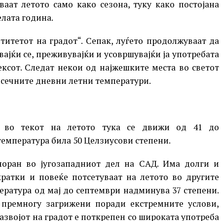
аат летото само како сезона, туку како постојана
елата година.
титетот на градот“. Сепак, луѓето продолжуваат да
ајќи се, преживувајќи и усовршувајќи ја употребата
ексот. Следат некои од најжешките места во светот
осечните дневни летни температури.
а во текот на летото тука се движи од 41 до
температура била 50 Целзиусови степени.
норан во југозападниот дел на САД. Има долги и
кратки и повеќе потсетуваат на летото во другите
ература од мај до септември надминува 37 степени.
 премногу загрижени поради екстремните услови,
азвојот на градот е поткрепен со широката употреба