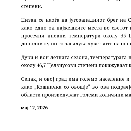
степени.
Џизан се наоѓа на југозападниот брег на 
како едно од најжешките места во светот к
просечни дневни температури околу 35 Ц
дополнително го засилува чувството на не
Дури и вон летната сезона, температурата 
околу 46,7 Целзиусови степени покажуваат 
Сепак, и овој град има големо население 
како „Кошничка со овошје“ во ова подрачј
области произведуваат големи количини ман
мај 12, 2026