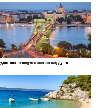
удимпешта и седумте мостови над Дунав