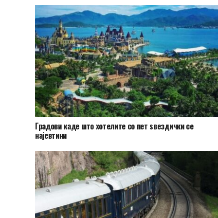
Градови каде што хотелите со пет ѕвездички се
најевтини