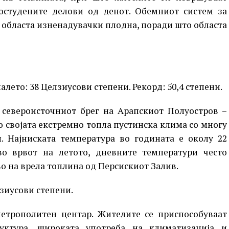
остудените делови од денот. Обемниот систем за
 областа изненадувачки плодна, поради што областа
ето: 38 Целзиусови степени. Рекорд: 50,4 степени.
а североисточниот брег на Арапскиот Полуостров –
о својата екстремно топла пустинска клима со многу
. Најниската температура во годината е околу 22
во врвот на летото, дневните температури често
о на врела топлина од Персискиот Залив.
зиусови степени.
метрополитен центар. Жителите се приспособуваат
уктура, широката употреба на климатизација и