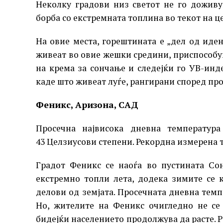
Неколку градови низ светот не го доживув
борба со екстремната топлина во текот на ц
На овие места, горештината е „дел од иден
живеат во овие жешки средини, приспособув
на крема за сончање и следејќи го УВ-инд
каде што живеат луѓе, рангирани според пр
Феникс, Аризона, САД
Просечна највисока дневна температур
43 Целзиусови степени. Рекордна измерена 
Градот Феникс се наоѓа во пустината Со
екстремно топли лета, додека зимите се 
делови од земјата. Просечната дневна темп
Но, жителите на Феникс очигледно не се
бидејќи населението продолжува да расте. Р