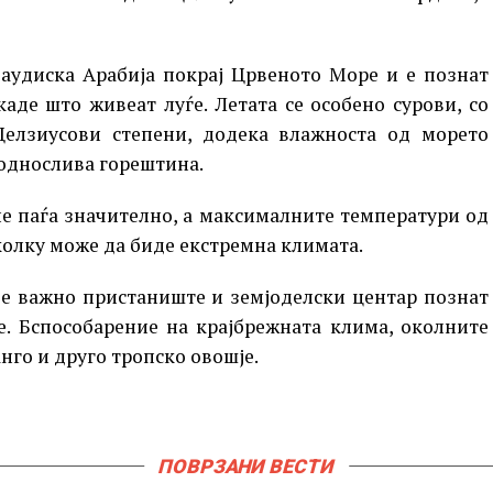
Саудиска Арабија покрај Црвеното Море и е познат
аде што живеат луѓе. Летата се особено сурови, со
елзиусови степени, додека влажноста од морето
поднослива горештина.
не паѓа значително, а максималните температури од
колку може да биде екстремна климата.
и е важно пристаниште и земјоделски центар познат
е. Бспособарение на крајбрежната клима, околните
го и друго тропско овошје.
ПОВРЗАНИ ВЕСТИ