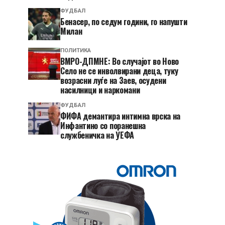
ФУДБАЛ
Бенасер, по седум години, го напушти
Милан
ПОЛИТИКА
ВМРО-ДПМНЕ: Во случајот во Ново
Село не се инволвирани деца, туку
возрасни луѓе на Заев, осудени
насилници и наркомани
ФУДБАЛ
ФИФА демантира интимна врска на
Инфантино со поранешна
службеничка на УЕФА