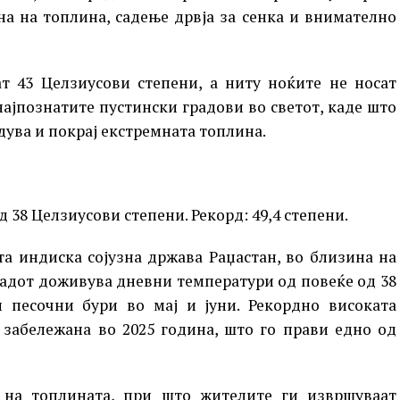
на на топлина, садење дрвја за сенка и внимателно
т 43 Целзиусови степени, а ниту ноќите не носат
најпознатите пустински градови во светот, каде што
дува и покрај екстремната топлина.
 38 Целзиусови степени. Рекорд: 49,4 степени.
та индиска сојузна држава Раџастан, во близина на
Градот доживува дневни температури од повеќе од 38
и песочни бури во мај и јуни. Рекордно високата
 забележана во 2025 година, што го прави едно од
 на топлината, при што жителите ги извршуваат