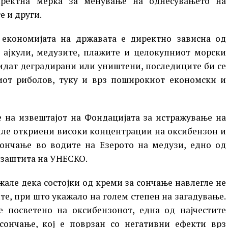
иректна мерка за менување на однесувањето на
е и други.
 економијата на државата е директно зависна од
е ајкули, медузите, плажите и целокупниот морски
идат деградирани или уништени, последиците би се
иот риболов, туку и врз поширокиот економски и
е на извештајот на Фондацијата за истражување на
биле откриени високи концентрации на оксибензон и
сончање во водите на Езерото на медузи, едно од
 заштита на УНЕСКО.
але дека состојки од креми за сончање навлегле не
ите, при што укажало на голем степен на загадување.
 посветено на оксибензонот, една од најчестите
сончање, кој е поврзан со негативни ефекти врз