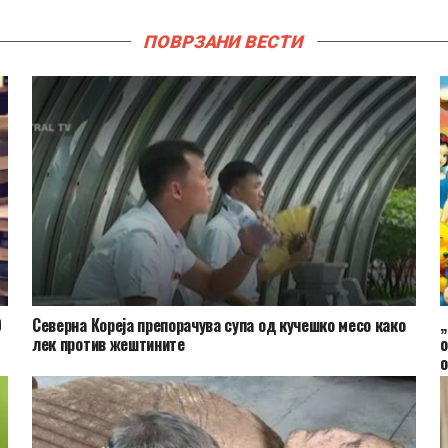
ПОВРЗАНИ ВЕСТИ
0
Северна Кореја препорачува супа од кучешко месо како
„
лек против жештините
о
о