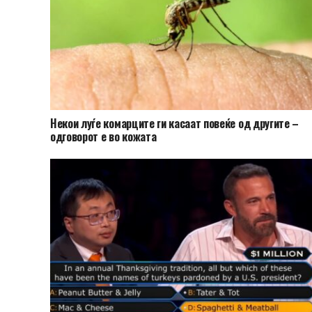
Hекои луѓе комарците ги касаат повеќе од другите –
одговорот е во кожата