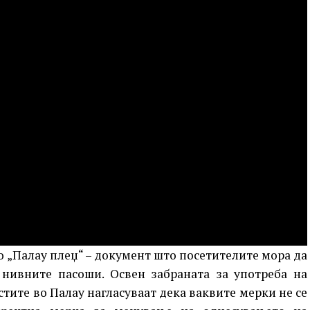
о „Палау плеџ“ – документ што посетителите мора да
 нивните пасоши. Освен забраната за употреба на
стите во Палау нагласуваат дека ваквите мерки не се