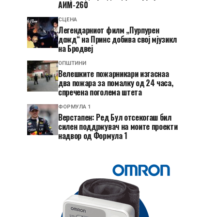
АИМ-260
СЦЕНА
Легендарниот филм „Пурпурен
дожд“ на Принс добива свој мјузикл
на Бродвеј
ОПШТИНИ
Велешките пожарникари изгаснаа
два пожара за помалку од 24 часа,
спречена поголема штета
ФОРМУЛА 1
Верстапен: Ред Бул отсекогаш бил
силен поддржувач на моите проекти
надвор од Формула 1