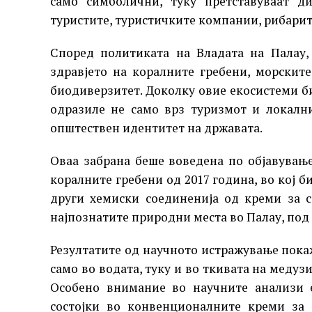
само симболични, туку претставуваат д
туристите, туристичките компании, рибарит
Според политиката на Владата на Палау,
здравјето на коралните гребени, морскит
биодиверзитет. Доколку овие екосистеми б
одразиле не само врз туризмот и локалн
општествен идентитет на државата.
Оваа забрана беше воведена по објавувањ
коралните гребени од 2017 година, во кој 
други хемиски соединенија од креми за 
најпознатите природни места во Палау, под
Резултатите од научното истражување покаж
само во водата, туку и во ткивата на медуз
Особено внимание во научните анализи е
состојки во конвенционалните креми за 