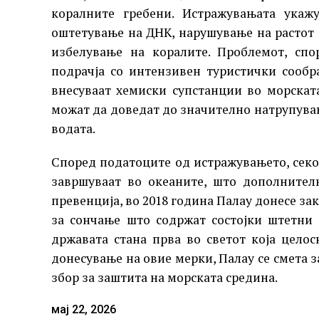
коралните гребени. Истражувањата укаж
оштетување на ДНК, нарушување на растот
избелување на коралите. Проблемот, спо
подрачја со интензивен туристички сообр
внесуваат хемиски супстанции во морскат
можат да доведат до значително натрупувањ
водата.
Според податоците од истражувањето, секој
завршуваат во океаните, што дополнител
превенција, во 2018 година Палау донесе зак
за сончање што содржат состојки штетни 
државата стана прва во светот која цело
донесување на овие мерки, Палау се смета з
збор за заштита на морската средина.
мај 22, 2026