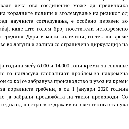
уваат дека ова соединение може да предизвика
 на коралните полипи и зголемување на ризикот од
ред научните согледувања, е особено изразен во
аќај, каде што голем број посетители истовремено
а средина. Дури и мали количини, со тек на време
е во лагуни и заливи со ограничена циркулација на
а година меѓу 6.000 и 14.000 тони креми за сончање
но го нагласува глобалниот проблем.За навремена
он со кој се забранува производство и увоз на креми
за коралните гребени, а од 1 јануари 2020 година
сно ја забрани продажбата на такви производи. Со
а една од најстрогите држави во светот кога станува