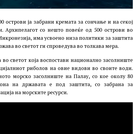
0 острови ја забрани кремата за сончање и на секој
и. Архипелагот со нешто повеќе од 500 острови во
Микронезија, има усвоено низа политики за заштита
ржава во светот ги спроведува во толкава мера.
а во светот која воспостави национално засолниште
рцијалниот риболов на овие видови во своите води.
ото морско засолниште на Палау, со кое околу 80
она на државата е под заштита, со забрана за
ација на морските ресурси.