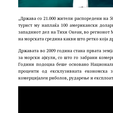
„Држава со 21.000 жители распоредени на 50
турист му наплаќа 100 американски долар
западниот дел на Тихи Океан, во регионот 
на морската средина какви што ретко која д
Државата во 2009 година стана првата земј
за морски ајкули, со што го забрани коме
Години подоцна беше основано Националн
проценти од ексклузивната економска з
комерцијален риболов, рударење и експлоат