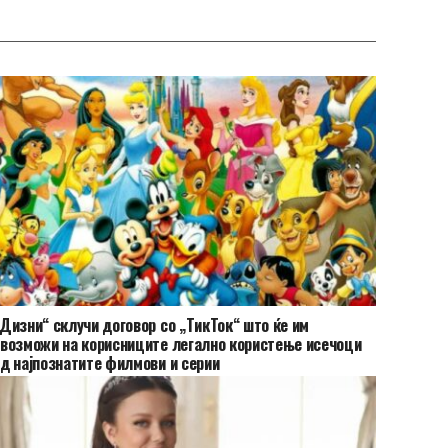
Дизни“ склучи договор со „ТикТок“ што ќе им
возможи на корисниците легално користење исечоци
д најпознатите филмови и серии