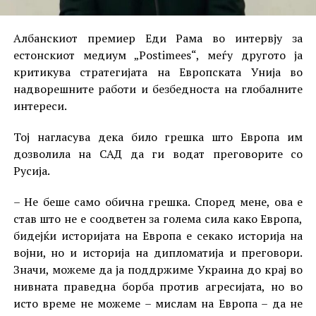
Албанскиот премиер Еди Рама во интервју за
естонскиот медиум „Postimees“, меѓу другото ја
критикува стратегијата на Европската Унија во
надворешните работи и безбедноста на глобалните
интереси.
Тој нагласува дека било грешка што Европа им
дозволила на САД да ги водат преговорите со
Русија.
– Не беше само обична грешка. Според мене, ова е
став што не е соодветен за голема сила како Европа,
бидејќи историјата на Европа е секако историја на
војни, но и историја на дипломатија и преговори.
Значи, можеме да ја поддржиме Украина до крај во
нивната праведна борба против агресијата, но во
исто време не можеме – мислам на Европа – да не