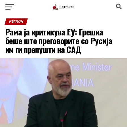
РЕГИОН
Рама ја критикува ЕУ: Грешка
беше што преговорите со Русија
им ги препушти на САД