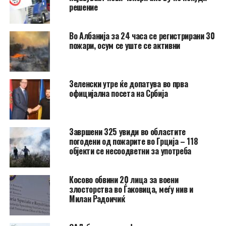
решение
Во Албанија за 24 часа се регистрирани 30
пожари, осум се уште се активни
Зеленски утре ќе допатува во прва
официјална посета на Србија
Завршени 325 увиди во областите
погодени од пожарите во Грција – 118
објекти се несоодветни за употреба
Косово обвини 20 лица за воени
злосторства во Ѓаковица, меѓу нив и
Милан Радоичиќ