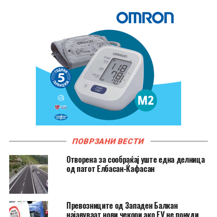
ПОВРЗАНИ ВЕСТИ
Отворена за сообраќај уште една делница
од патот Елбасан-Ќафасан
Превозниците од Западен Балкан
најавуваат нови чекори ако ЕУ не понуди