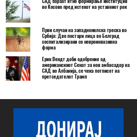
САД бараат итно формирање институции
во Косово пред истекот на уставниот рок
Први случаи на западнонилска треска во
Србија: Две постари лица во Белград
хоспитализирани со невроинвазивна
форма
Ерик Вендт доби одобрение од
американскиот Сенат за нов амбасадор на
САД во Албанија, се чека потписот на
претседателот Трамп