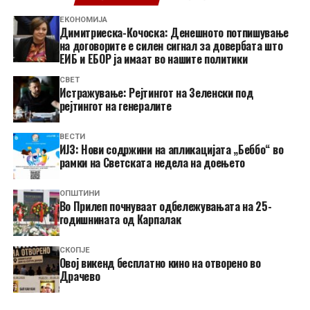
ЕКОНОМИЈА
Димитриеска-Кочоска: Денешното потпишување
на договорите е силен сигнал за довербата што
ЕИБ и ЕБОР ја имаат во нашите политики
СВЕТ
Истражување: Рејтингот на Зеленски под
рејтингот на генералите
ВЕСТИ
ИЈЗ: Нови содржини на апликацијата „Беббо“ во
рамки на Светската недела на доењето
ОПШТИНИ
Во Прилеп почнуваат одбележувањата на 25-
годишнината од Карпалак
СКОПЈЕ
​Овој викенд бесплатно кино на отворено во
Драчево