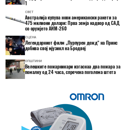
1
СВЕТ
Австралија купува нови американски ракети за
475 милиони долари: Прва земја надвор од САД
со оружјето АИМ-260
СЦЕНА
Легендарниот филм „Пурпурен дожд“ на Принс
добива свој мјузикл на Бродвеј
ОПШТИНИ
Велешките пожарникари изгаснаа два пожара за
помалку од 24 часа, спречена поголема штета