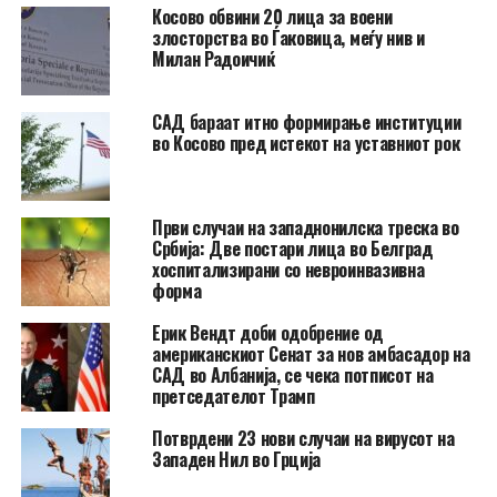
Косово обвини 20 лица за воени
злосторства во Ѓаковица, меѓу нив и
Милан Радоичиќ
САД бараат итно формирање институции
во Косово пред истекот на уставниот рок
Први случаи на западнонилска треска во
Србија: Две постари лица во Белград
хоспитализирани со невроинвазивна
форма
Ерик Вендт доби одобрение од
американскиот Сенат за нов амбасадор на
САД во Албанија, се чека потписот на
претседателот Трамп
Потврдени 23 нови случаи на вирусот на
Западен Нил во Грција