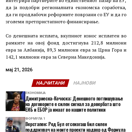
интегрира партнерите во единствениот пазар на ЕУ,
да ја подобри регионалната економска соработка,
да ги продлабочи реформите поврзани со ЕУ и да го
зголеми претпристапното финансирање.
Со денешната исплата, вкупниот износ исплатен во
рамките на овој фонд достигнува 212,8 милиони
евра за Албанија, 89,3 милиони евра за Црна Гора и
142,1 милиони евра за Северна Македонија.
мај 21, 2026
НАЈЧИТАНИ
НАЈНОВИ
ЕКОНОМИЈА
Димитриеска-Кочоска: Денешното потпишување
на договорите е силен сигнал за довербата што
ЕИБ и ЕБОР ја имаат во нашите политики
ФОРМУЛА 1
Верстапен: Ред Бул отсекогаш бил силен
поддржувач на моите проекти надвор од Формула