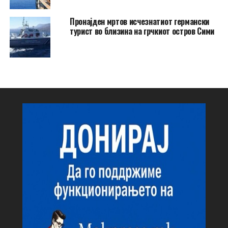
Пронајден мртов исчезнатиот германски
турист во близина на грчкиот остров Сими