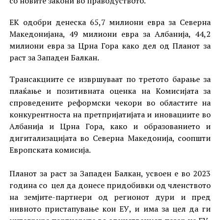
со новите закони во праводуството.
ЕК одобри денеска 65,7 милиони евра за Северна
Македонијана, 49 милиони евра за Албанија, 44,2
милиони евра за Црна Гора како дел од Планот за
раст за Западен Балкан.
Трансакциите се извршуваат по третото барање за
плаќање и позитивната оценка на Комисијата за
спроведените реформски чекори во областите на
конкурентноста на претпријатијата и иновациите во
Албанија и Црна Гора, како и образованието и
дигитализацијата во Северна Македонија, соопшти
Европската комисија.
Планот за раст за Западен Балкан, усвоен е во 2023
година со цел да донесе придобивки од членството
на земјите-партнери од регионот дури и пред
нивното пристапување кон ЕУ, и има за цел да ги