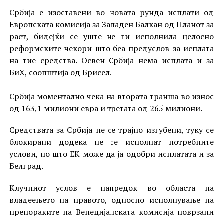
Србија е изоставени во новата рунда исплати од
Европската комисија за Западен Балкан од Планот за
раст, бидејќи се уште не ги исполнила целосно
реформските чекори што беа предуслов за исплата
на тие средства. Освен Србија нема исплата и за
БиХ, соопштија од Брисел.
Србија моментално чека на втората транша во износ
од 163,1 милиони евра и третата од 265 милиони.
Средствата за Србија не се трајно изгубени, туку се
блокирани додека не се исполнат потребните
услови, по што ЕК може да ја одобри исплатата и за
Белград.
Клучниот услов е напредок во областа на
владеењето на правото, односно исполнување на
препораките на Венецијанската комисија поврзани