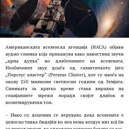
Американската вселенска агенција (НАСА) објави
аудио-снимка која прикажува како навистина звучи
„црна дупка“ во длабочините на вселената.
Необичниот звук доаѓа од галактичкото јато
„Персеус кластер“ (Perseus Cluster), кое се наоѓа на
околу 250 милиони светлосни години од Земјата.
Снимката за кратко време стана вирална на
социјалните мрежи поради својот длабок и
вознемирувачки тон.
– Иако со децении се верувало дека вселената е
целосно тивка бидејќи во неа нема воздух низ кој би
се ширел звукот, во одредени региони богати со гас,