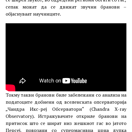
сепак можат да се движат звучни бранови –
објаснуваат научниците.
Токму такви бранови биле забележани со анализа на
податоците добиени од вселенската опсерваторија
„Чандра Икс-реј Обсерватори“ (Chandra X-ray
Observatory). Истражувачите откриле бранови на
притисок што се шират низ жешкиот гас во јатото
Персеј, поврзани со супермасивна црна дупка