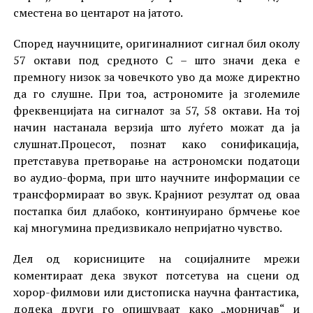
сместена во центарот на јатото.
Според научниците, оригиналниот сигнал бил околу
57 октави под средното C – што значи дека е
премногу низок за човечкото уво да може директно
да го слушне. При тоа, астрономите ја зголемиле
фреквенцијата на сигналот за 57, 58 октави. На тој
начин настанала верзија што луѓето можат да ја
слушнат.Процесот, познат како сонификација,
претставува претворање на астрономски податоци
во аудио-форма, при што научните информации се
трансформираат во звук. Крајниот резултат од оваа
постапка бил длабоко, континуирано брмчење кое
кај многумина предизвикало непријатно чувство.
Дел од корисниците на социјалните мрежи
коментираат дека звукот потсетува на сцени од
хорор-филмови или дистописка научна фантастика,
додека други го опишуваат како „морничав“ и