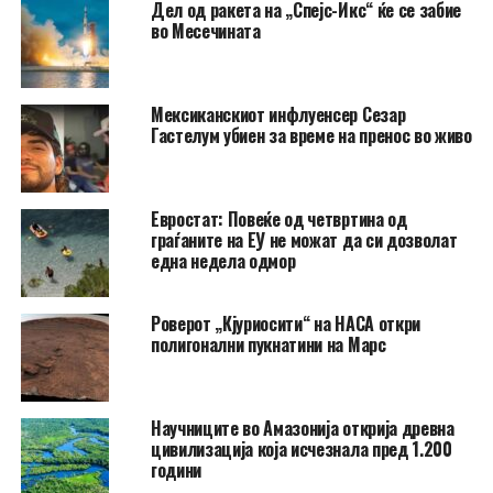
Дел од ракета на „Спејс-Икс“ ќе се забие
во Месечината
Мексиканскиот инфлуенсер Сезар
Гастелум убиен за време на пренос во живо
Евростат: Повеќе од четвртина од
граѓаните на ЕУ не можат да си дозволат
една недела одмор
Роверот „Кјуриосити“ на НАСА откри
полигонални пукнатини на Марс
Научниците во Амазонија открија древна
цивилизација која исчезнала пред 1.200
години