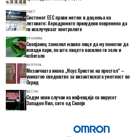
СВЕТ
Системот ЕЕС прави метеж и доцнења на
летовите: Аеродромите принудени повремено да
ги исклучуваат контролите
ХРОНИКА
Скопјанец замолил машко лице да му помогне да
извади пари, по што лицето насилно ги зело и
избегало
КУЛТУРА
Мозаичната икона „Исус Христос на престол“ –
уникатно сведоштво за византиската уметност во
Охрид
ВЕСТИ
Седум нови случаи на инфекција со вирусот
Западен Нил, сите од Скопје