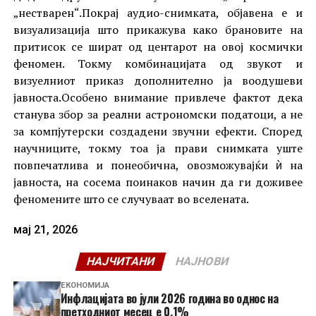
„нестварен“.Покрај аудио-снимката, објавена е и
визуализација што прикажува како брановите на
притисок се шират од центарот на овој космички
феномен. Токму комбинацијата од звукот и
визуелниот приказ дополнително ја воодушеви
јавноста.Особено внимание привлече фактот дека
станува збор за реални астрономски податоци, а не
за компјутерски создадени звучни ефекти. Според
научниците, токму тоа ја прави снимката уште
повпечатлива и понеобична, овозможувајќи ѝ на
јавноста, на сосема поинаков начин да ги доживее
феномените што се случуваат во вселената.
мај 21, 2026
НАЈЧИТАНИ
НАЈНОВИ
ЕКОНОМИЈА
Инфлацијата во јули 2026 година во однос на
претходниот месец е 0,1%