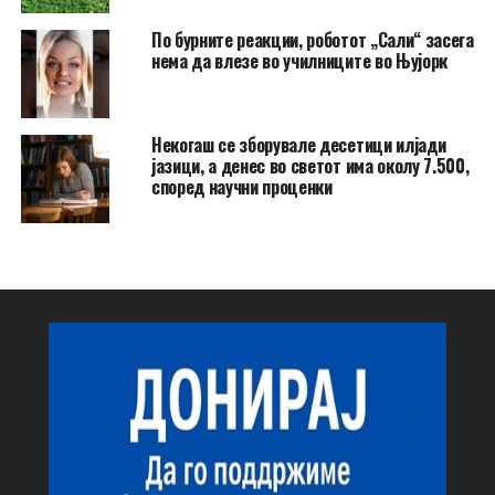
По бурните реакции, роботот „Сали“ засега
нема да влезе во училниците во Њујорк
Некогаш се зборувале десетици илјади
јазици, а денес во светот има околу 7.500,
според научни проценки