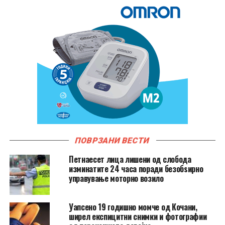
ПОВРЗАНИ ВЕСТИ
Петнаесет лица лишени од слобода
изминатите 24 часа поради безобѕирно
управување моторно возило
Уапсено 19 годишно момче од Кочани,
ширел експицитни снимки и фотографии