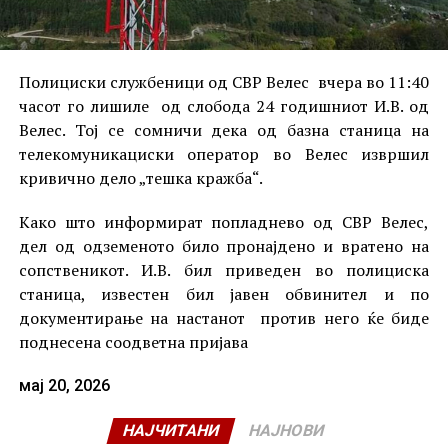
Полициски службеници од СВР Велес вчера во 11:40
часот го лишиле од слобода 24 годишниот И.В. од
Велес. Тој се сомничи дека од базна станица на
телекомуникациски оператор во Велес извршил
кривично дело „тешка кражба“.
Како што информират попладнево од СВР Велес,
дел од одземеното било пронајдено и вратено на
сопственикот. И.В. бил приведен во полициска
станица, известен бил јавен обвинител и по
документирање на настанот против него ќе биде
поднесена соодветна пријава
мај 20, 2026
НАЈЧИТАНИ
НАЈНОВИ