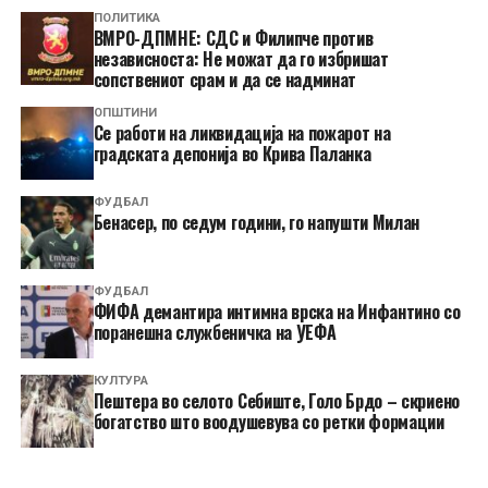
ПОЛИТИКА
ВМРО-ДПМНЕ: СДС и Филипче против
независноста: Не можат да го избришат
сопствениот срам и да се надминат
ОПШТИНИ
Се работи на ликвидација на пожарот на
градската депонија во Крива Паланка
ФУДБАЛ
Бенасер, по седум години, го напушти Милан
ФУДБАЛ
ФИФА демантира интимна врска на Инфантино со
поранешна службеничка на УЕФА
КУЛТУРА
Пештера во селото Себиште, Голо Брдо – скриено
богатство што воодушевува со ретки формации