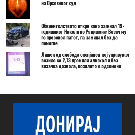
на Врховниот суд
Обвинителството откри како загинал 19-
годишниот Никола во Радишани: Возач му
го пресекол патот, па заминал без да
помогне
Лишен од слобода скопјанец кој управувал
возило со 2,13 промили алкохол и без
возачка дозвола, возилото е одземено