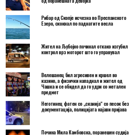
од поранешната девојка
Рибар од Скопје исчезна во Преспанското
Езеро, скокнал по паднатите весла
Жител на Љубојно починал откако изгубил
контрол врз моторот што го управувал
Велешанец бил агресивен и кршел во
казино, а физички нападнал и жител од
Чашка и се обидел да го удри со метален
предмет
Неготинец фатен со „сканија“ со песок без
документација, полицијата најави пријава
Почина Мила Камбовска, поранешен судија