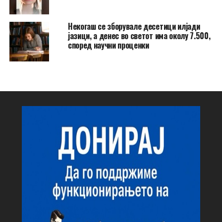
Некогаш се зборувале десетици илјади
јазици, а денес во светот има околу 7.500,
според научни проценки