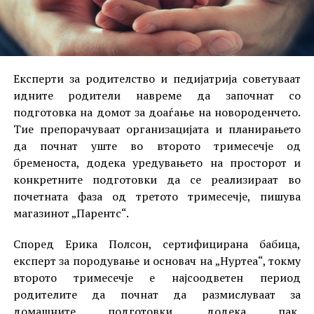
Експерти за родителство и педијатрија советуваат
идните родители навреме да започнат со
подготовка на домот за доаѓање на новороденчето.
Тие препорачуваат организацијата и планирањето
да почнат уште во второто тримесечје од
бременоста, додека уредувањето на просторот и
конкретните подготовки да се реализираат во
почетната фаза од третото тримесечје, пишува
магазинот „Парентс“.
Според Ерика Полсон, сертифицирана бабица,
експерт за породување и основач на „Нуртеа“, токму
второто тримесечје е најсоодветен период
родителите да почнат да размислуваат за
домашните подготовки, додека пак,