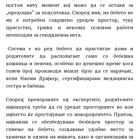
постои ниту момент кој може да се остави за
„предоцна“ за подготовка. Според нив, на бебето не
му е потребен совршено уреден простор, туку
присуство, грижа и неколку основни работи
неопходни за секојдневна нега.
-Сосема е во ред бебето да пристигне дома и
родителите да располагаат само со бебешка
кошница и пелени, особено во денешно време кога
голем број производи можат брзо да се нарачаат,
вели Наоми Драјкер, сертифицирана медицинска
сестра и бабица.
Според препораките од експертите, родителите
најнапред треба да ги уредат просториите во кои
најчесто ќе престојуваат со новороденчето. Притоа,
најважни се обезбедување безбеден простор за
спиење на бебето, создавање удобно место за
хранење и одмор на мајката, како и организација за