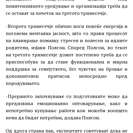
поинтензивното уредување и организација треба да
се остават за почеток на третото тримесечје.
-Второто тримесечје обично носи повеќе енергија и
поголема ментална јасност, што го прави процесот
на планирање помалку стресен и полесен за идните
родители, изјави Полсон. Според Полсон, во текот
на третото тримесечје домот постепено треба да се
приспособува за да стане функционална и мирна
поддршка за семејството, без чувство на брзање и
дополнителен притисок непосредно пред
породувањето.
-Прераното започнување со подготовките може да
предизвика емоционално оптоварување, како и
непотребно купување работи кои можеби воопшто
нема да бидат потребни, додава Полсон.
Од друга страна пак, експертите советуваат дека не