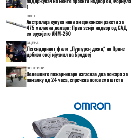
поддржувач на моите проекти надвор од Формула
1
СВЕТ
Австралија купува нови американски ракети за
475 милиони долари: Прва земја надвор од САД
со оружјето АИМ-260
СЦЕНА
Легендарниот филм „Пурпурен дожд“ на Принс
добива свој мјузикл на Бродвеј
ОПШТИНИ
Велешките пожарникари изгаснаа два пожара за
помалку од 24 часа, спречена поголема штета