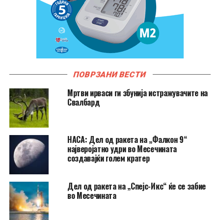
ПОВРЗАНИ ВЕСТИ
Мртви ирваси ги збунија истражувачите на
Свалбард
НАСА: Дел од ракета на „Фалкон 9“
најверојатно удри во Месечината
создавајќи голем кратер
Дел од ракета на „Спејс-Икс“ ќе се забие
во Месечината