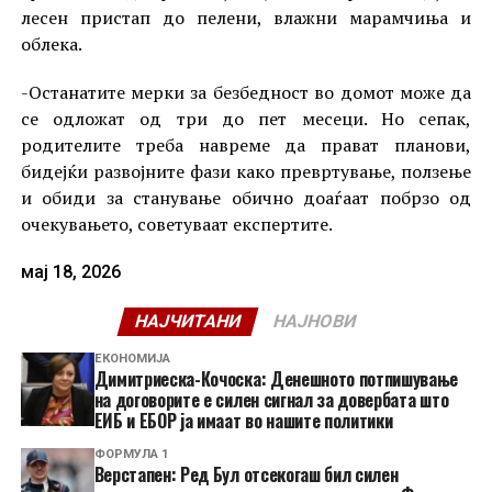
лесен пристап до пелени, влажни марамчиња и
облека.
-Останатите мерки за безбедност во домот може да
се одложат од три до пет месеци. Но сепак,
родителите треба навреме да прават планови,
бидејќи развојните фази како превртување, ползење
и обиди за станување обично доаѓаат побрзо од
очекувањето, советуваат експертите.
мај 18, 2026
НАЈЧИТАНИ
НАЈНОВИ
ЕКОНОМИЈА
Димитриеска-Кочоска: Денешното потпишување
на договорите е силен сигнал за довербата што
ЕИБ и ЕБОР ја имаат во нашите политики
ФОРМУЛА 1
Верстапен: Ред Бул отсекогаш бил силен