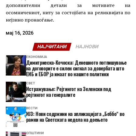
дополнителни детали за мотивите на
осомничениот, ниту за состојбата на реликвијата по
нејзино пронаоѓање.
мај 16, 2026
НАЈЧИТАНИ
НАЈНОВИ
ЕКОНОМИЈА
Димитриеска-Кочоска: Денешното потпишување
на договорите е силен сигнал за довербата што
ЕИБ и ЕБОР ја имаат во нашите политики
СВЕТ
Истражување: Рејтингот на Зеленски под
рејтингот на генералите
ВЕСТИ
ИЈЗ: Нови содржини на апликацијата „Беббо“ во
рамки на Светската недела на доењето
ОПШТИНИ