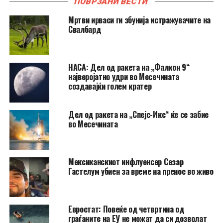
ПОВРЗАНИ ВЕСТИ
Мртви ирваси ги збунија истражувачите на
Свалбард
НАСА: Дел од ракета на „Фалкон 9“
најверојатно удри во Месечината
создавајќи голем кратер
Дел од ракета на „Спејс-Икс“ ќе се забие
во Месечината
Мексиканскиот инфлуенсер Сезар
Гастелум убиен за време на пренос во живо
Евростат: Повеќе од четвртина од
граѓаните на ЕУ не можат да си дозволат