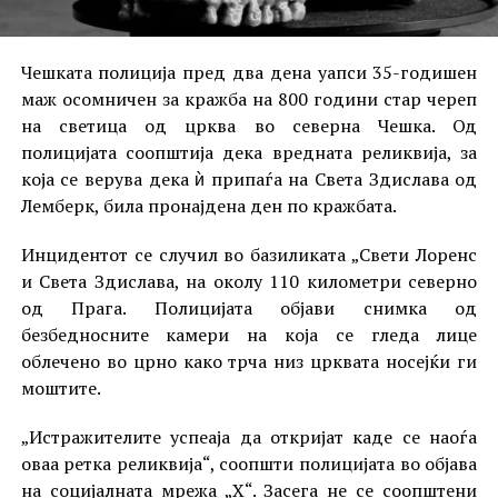
Чешката полиција пред два дена уапси 35-годишен
маж осомничен за кражба на 800 години стар череп
на светица од црква во северна Чешка. Од
полицијата соопштија дека вредната реликвија, за
која се верува дека ѝ припаѓа на Света Здислава од
Лемберк, била пронајдена ден по кражбата.
Инцидентот се случил во базиликата „Свети Лоренс
и Света Здислава, на околу 110 километри северно
од Прага. Полицијата објави снимка од
безбедносните камери на која се гледа лице
облечено во црно како трча низ црквата носејќи ги
моштите.
„Истражителите успеаја да откријат каде се наоѓа
оваа ретка реликвија“, соопшти полицијата во објава
на социјалната мрежа „X“. Засега не се соопштени