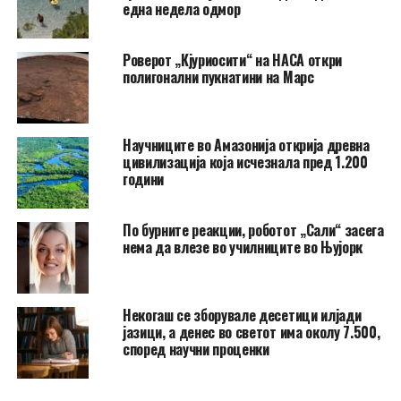
една недела одмор
Роверот „Кјуриосити“ на НАСА откри
полигонални пукнатини на Марс
Научниците во Амазонија открија древна
цивилизација која исчезнала пред 1.200
години
По бурните реакции, роботот „Сали“ засега
нема да влезе во училниците во Њујорк
Некогаш се зборувале десетици илјади
јазици, а денес во светот има околу 7.500,
според научни проценки