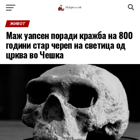
ЖИВОТ
Маж уапсен поради кражба на 800
години стар череп на светица од
црква во Чешка