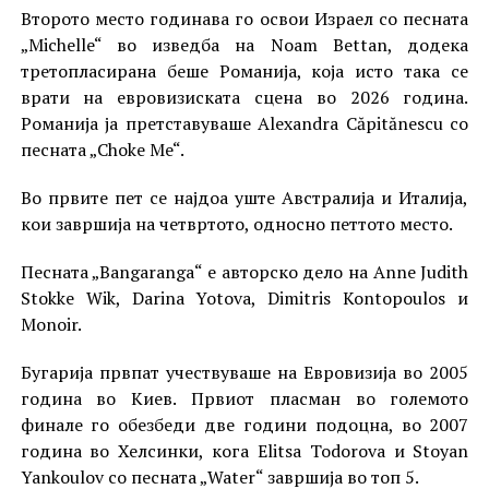
Второто место годинава го освои Израел со песната
„Michelle“ во изведба на Noam Bettan, додека
третопласирана беше Романија, која исто така се
врати на евровизиската сцена во 2026 година.
Романија ја претставуваше Alexandra Căpitănescu со
песната „Choke Me“.
Во првите пет се најдоа уште Австралија и Италија,
кои завршија на четвртото, односно петтото место.
Песната „Bangaranga“ е авторско дело на Anne Judith
Stokke Wik, Darina Yotova, Dimitris Kontopoulos и
Monoir.
Бугарија првпат учествуваше на Евровизија во 2005
година во Киев. Првиот пласман во големото
финале го обезбеди две години подоцна, во 2007
година во Хелсинки, кога Elitsa Todorova и Stoyan
Yankoulov со песната „Water“ завршија во топ 5.