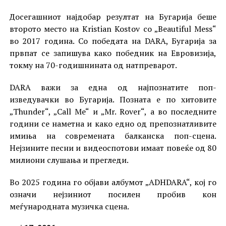
Досегашниот најдобар резултат на Бугарија беше
второто место на Kristian Kostov со „Beautiful Mess“
во 2017 година. Со победата на DARA, Бугарија за
првпат се запишува како победник на Евровизија,
токму на 70-годишнината од натпреварот.
DARA важи за една од најпознатите поп-
изведувачки во Бугарија. Позната е по хитовите
„Thunder“, „Call Me“ и „Mr. Rover“, а во последните
години се наметна и како едно од препознатливите
имиња на современата балканска поп-сцена.
Нејзините песни и видеоспотови имаат повеќе од 80
милиони слушања и прегледи.
Во 2025 година го објави албумот „ADHDARA“, кој го
означи нејзиниот посилен пробив кон
меѓународната музичка сцена.