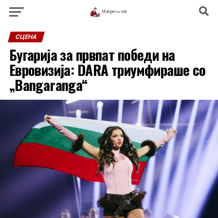
СЦЕНА
Бугарија за првпат победи на
Евровизија: DARA триумфираше со
„Bangaranga“