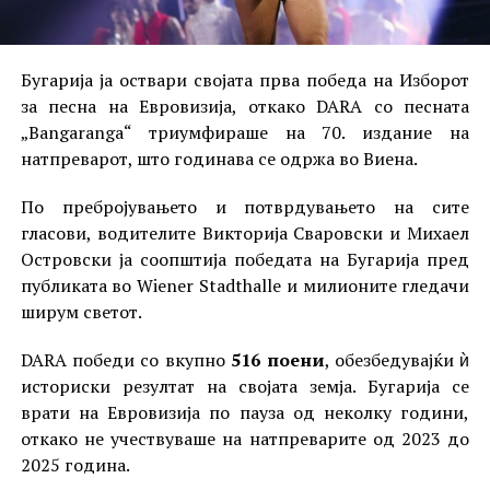
Бугарија ја оствари својата прва победа на Изборот
за песна на Евровизија, откако DARA со песната
„Bangaranga“ триумфираше на 70. издание на
натпреварот, што годинава се одржа во Виена.
По пребројувањето и потврдувањето на сите
гласови, водителите Викторија Сваровски и Михаел
Островски ја соопштија победата на Бугарија пред
публиката во Wiener Stadthalle и милионите гледачи
ширум светот.
DARA победи со вкупно
516 поени
, обезбедувајќи ѝ
историски резултат на својата земја. Бугарија се
врати на Евровизија по пауза од неколку години,
откако не учествуваше на натпреварите од 2023 до
2025 година.