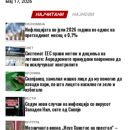
мај 17, 2026
НАЈЧИТАНИ
НАЈНОВИ
ЕКОНОМИЈА
Инфлацијата во јули 2026 година во однос на
претходниот месец е 0,1%
СВЕТ
Системот ЕЕС прави метеж и доцнења на
летовите: Аеродромите принудени повремено да
ги исклучуваат контролите
ХРОНИКА
Скопјанец замолил машко лице да му помогне да
извади пари, по што лицето насилно ги зело и
избегало
ВЕСТИ
Седум нови случаи на инфекција со вирусот
Западен Нил, сите од Скопје
КУЛТУРА
Мозаичната икона „Исус Христос на престол“ –