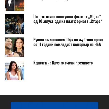
По светскиот кино успех филмот „Мајкл“
од 10 август оди на платформата „Старз“
Руската манекенка Шајк во љубовна врска
со 11 години помладиот кошаркар на НБА
Ќерката на Круз го смени презимето