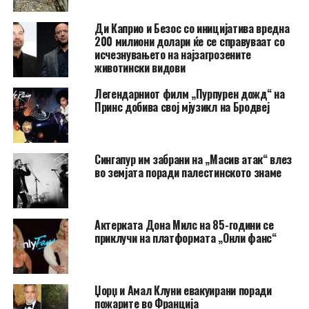
Ди Каприо и Безос со иницијатива вредна
200 милиони долари ќе се справуваат со
исчезнувањето на најзагрозените
животински видови
Легендарниот филм „Пурпурен дожд“ на
Принс добива свој мјузикл на Бродвеј
Сингапур им забрани на „Масив атак“ влез
во земјата поради палестинското знаме
Актерката Дона Милс на 85-години се
приклучи на платформата „Онли фанс“
Џорџ и Амал Клуни евакуирани поради
пожарите во Франција