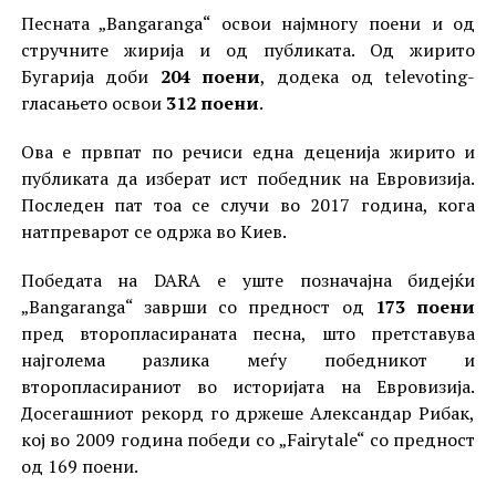
Песната „Bangaranga“ освои најмногу поени и од
стручните жирија и од публиката. Од жирито
Бугарија доби
204 поени
, додека од televoting-
гласањето освои
312 поени
.
Ова е првпат по речиси една деценија жирито и
публиката да изберат ист победник на Евровизија.
Последен пат тоа се случи во 2017 година, кога
натпреварот се одржа во Киев.
Победата на DARA е уште позначајна бидејќи
„Bangaranga“ заврши со предност од
173 поени
пред второпласираната песна, што претставува
најголема разлика меѓу победникот и
второпласираниот во историјата на Евровизија.
Досегашниот рекорд го држеше Александар Рибак,
кој во 2009 година победи со „Fairytale“ со предност
од 169 поени.