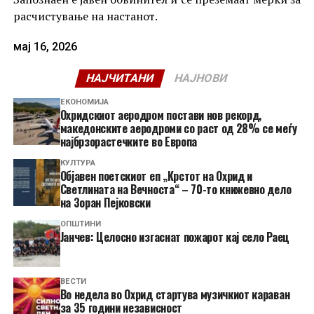
расчистување на настанот.
мај 16, 2026
НАЈЧИТАНИ
НАЈНОВИ
ЕКОНОМИЈА
Охридскиот аеродром постави нов рекорд,
македонските аеродроми со раст од 28% се меѓу
најбрзорастечките во Европа
КУЛТУРА
Објавен поетскиот еп „Крстот на Охрид и
Светлината на Вечноста“ – 70-то книжевно дело
на Зоран Пејковски
ОПШТИНИ
Јанчев: Целосно изгаснат пожарот кај село Раец
ВЕСТИ
Во недела во Охрид стартува музичкиот караван
за 35 години независност