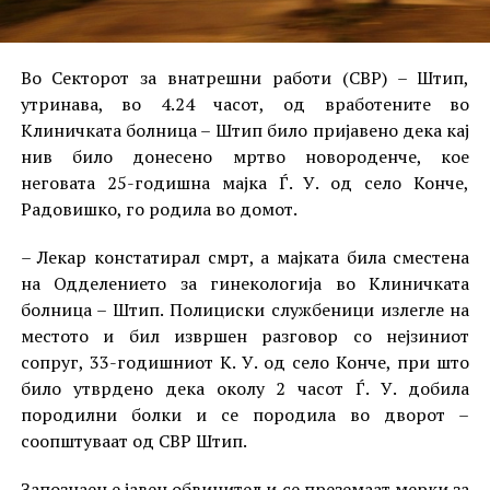
Во Секторот за внатрешни работи (СВР) – Штип,
утринава, во 4.24 часот, од вработените во
Клиничката болница – Штип било пријавено дека кај
нив било донесено мртво новороденче, кое
неговата 25-годишна мајка Ѓ. У. од село Конче,
Радовишко, го родила во домот.
– Лекар констатирал смрт, а мајката била сместена
на Одделението за гинекологија во Клиничката
болница – Штип. Полициски службеници излегле на
местото и бил извршен разговор со нејзиниот
сопруг, 33-годишниот К. У. од село Конче, при што
било утврдено дека околу 2 часот Ѓ. У. добила
породилни болки и се породила во дворот –
соопштуваат од СВР Штип.
Запознаен е јавен обвинител и се преземаат мерки за