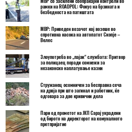
МВР со засилени сообраќајни контроли во
рамки на ROADPOL: Фокус на брзината и
безбедноста на патиштата
МВР: Приведен возачот кој возеше во
спротивна насока на автопатот Скопје –
Велес
Злоупотреба во „пајак“ службата: Притвор
за полицаец поради сомнежи за
незаконско наплатување казни
Стружанец осомничен за бесправна сеча
на дрвја при што загинал и работник, ќе
одговара за две кривични дела
Пари од прометот на ЈКП Сарај украдени
од бирото на директорот на комуналното
претпријатие