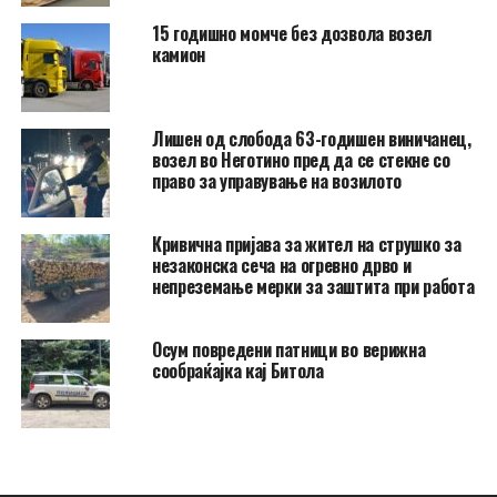
15 годишно момче без дозвола возел
камион
Лишен од слобода 63-годишен виничанец,
возел во Неготино пред да се стекне со
право за управување на возилото
Кривична пријава за жител на струшко за
незаконска сеча на огревно дрво и
непреземање мерки за заштита при работа
Осум повредени патници во верижна
сообраќајка кај Битола