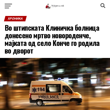
ХРОНИКА
Во штипската Клиничка болница
донесено мртво новороденче,
мајката од село Конче го родила
во дворот