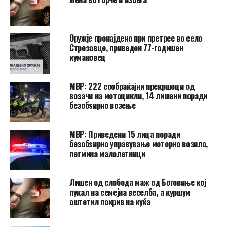
Оружје пронајдено при претрес во село
Стрезовце, приведен 77-годишен
кумановец
МВР: 222 сообраќајни прекршоци од
возачи на мотоцикли, 14 лишени поради
безобѕирно возење
МВР: Приведени 15 лица поради
безобѕирно управување моторно возило,
петмина малолетници
Лишен од слобода маж од Боговиње кој
пукал на семејна веселба, а куршум
оштетил покрив на куќа