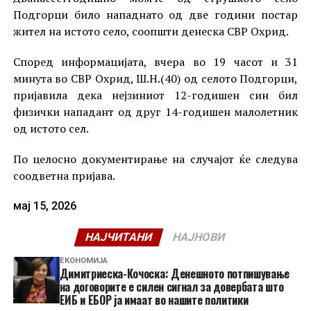
Подгорци било нападнато од две години постар
жител на истото село, соопшти денеска СВР Охрид.
Според информацијата, вчера во 19 часот и 31
минута во СВР Охрид, Ш.Н.(40) од селото Подгорци,
пријавила дека нејзиниот 12-годишен син бил
физички нападант од друг 14-годишен малолетник
од истото сел.
По целосно документирање на случајот ќе следува
соодветна пријава.
мај 15, 2026
НАЈЧИТАНИ
НАЈНОВИ
ЕКОНОМИЈА
Димитриеска-Кочоска: Денешното потпишување
на договорите е силен сигнал за довербата што
ЕИБ и ЕБОР ја имаат во нашите политики