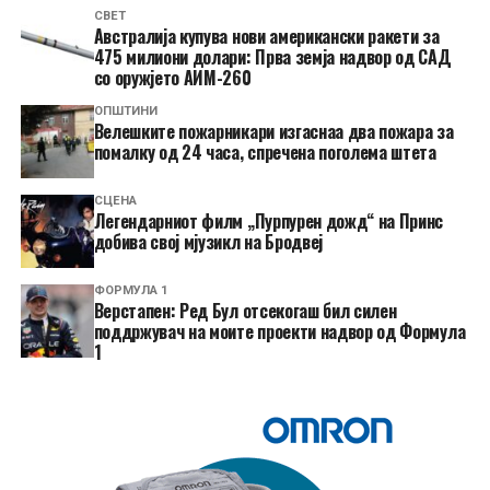
СВЕТ
Австралија купува нови американски ракети за
475 милиони долари: Прва земја надвор од САД
со оружјето АИМ-260
ОПШТИНИ
Велешките пожарникари изгаснаа два пожара за
помалку од 24 часа, спречена поголема штета
СЦЕНА
Легендарниот филм „Пурпурен дожд“ на Принс
добива свој мјузикл на Бродвеј
ФОРМУЛА 1
Верстапен: Ред Бул отсекогаш бил силен
поддржувач на моите проекти надвор од Формула
1