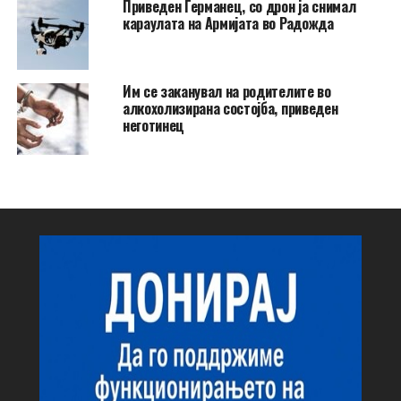
Приведен Германец, со дрон ја снимал
караулата на Армијата во Радожда
Им се заканувал на родителите во
алкохолизирана состојба, приведен
неготинец