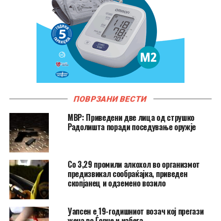
ПОВРЗАНИ ВЕСТИ
МВР: Приведени две лица од струшко
Радолишта поради поседување оружје
Со 3,29 промили алкохол во организмот
предизвикал сообраќајка, приведен
скопјанец и одземено возило
Уапсен е 19-годишниот возач кој прегази
жена во Ѓорче и избега