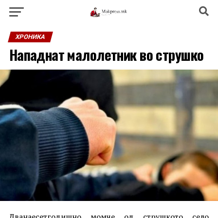
ХРОНИКА
Нападнат малолетник во струшко
Дванаесетгодишно момче од струшкото село