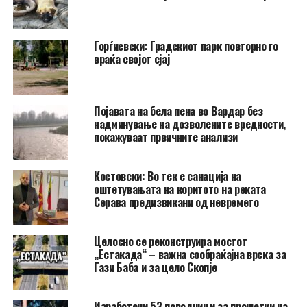
Ѓорѓиевски: Градскиот парк повторно го
враќа својот сјај
Појавата на бела пена во Вардар без
надминување на дозволените вредности,
покажуваат првичните анализи
Костовски: Во тек е санација на
оштетувањата на коритото на реката
Серава предизвикани од невремето
Целосно се реконструира мостот
„Естакада“ – важна сообраќајна врска за
Гази Баба и за цело Скопје
Изработени 53 поводници за прошетки на