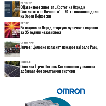
КУЛТУРА
Објавен поетскиот еп „Крстот на Охрид и
Светлината на Вечноста“ – 70-то книжевно дело
на Зоран Пејковски
ВЕСТИ
Во недела во Охрид стартува музичкиот караван
за 35 години независност
ОПШТИНИ
Јанчев: Целосно изгаснат пожарот кај село Раец
СКОПЈЕ
Општина Ѓорче Петров: Сите основни училишта
добиваат фотоволтаични системи