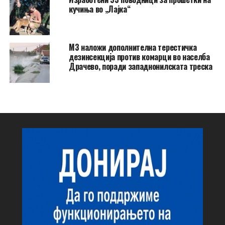
кучиња во „Лајка“
МЗ наложи дополнителна терестичка
дезинсекција против комарци во населба
Драчево, поради западнонилската треска