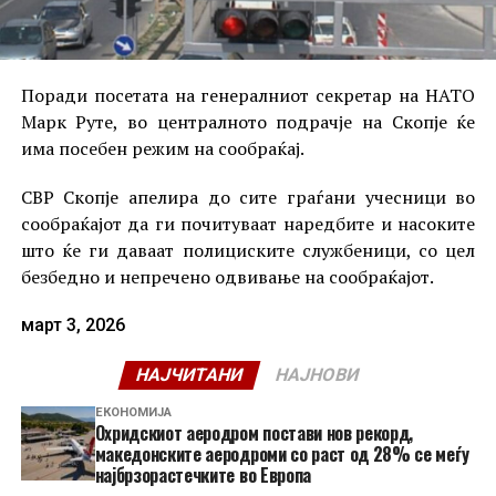
Поради посетата на генералниот секретар на НАТО
Марк Руте, во централното подрачје на Скопје ќе
има посебен режим на сообраќај.
СВР Скопје апелира до сите граѓани учесници во
сообраќајот да ги почитуваат наредбите и насоките
што ќе ги даваат полициските службеници, со цел
безбедно и непречено одвивање на сообраќајот.
март 3, 2026
НАЈЧИТАНИ
НАЈНОВИ
ЕКОНОМИЈА
Охридскиот аеродром постави нов рекорд,
македонските аеродроми со раст од 28% се меѓу
најбрзорастечките во Европа