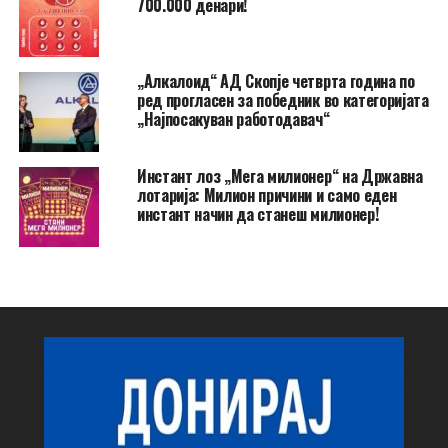
700.000 денари!
„Алкалоид“ АД Скопје четврта година по
ред прогласен за победник во категоријата
„Најпосакуван работодавач“
Инстант лоз „Мега милионер“ на Државна
лотарија: Милион причини и само еден
инстант начин да станеш милионер!