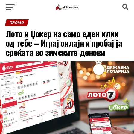
ПРОМО
Лото и Џокер на само еден клик
од тебе – Играј онлајн и пробај ја
среќата во зимските денови