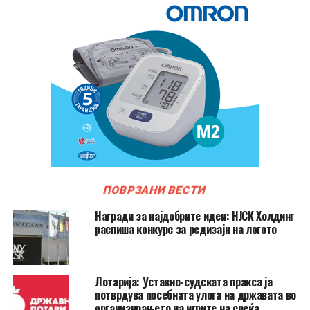
ПОВРЗАНИ ВЕСТИ
Награди за најдобрите идеи: НЈСК Холдинг
распиша конкурс за редизајн на логото
Лотарија: Уставно-судската пракса ја
потврдува посебната улога на државата во
организирањето на игрите на среќа