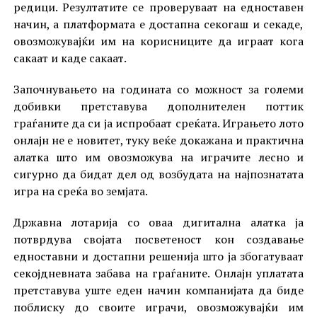
редици. Резултатите се проверуваат на едноставен
начин, а платформата е достапна секогаш и секаде,
овозможувајќи им на корисниците да играат кога
сакаат и каде сакаат.
Започнувањето на годината со можност за големи
добивки претставува дополнителен поттик
граѓаните да си ја испробаат среќата. Играњето лото
онлајн не е новитет, туку веќе докажана и практична
алатка што им овозможува на играчите лесно и
сигурно да бидат дел од возбудата на најпознатата
игра на среќа во земјата.
Државна лотарија со оваа дигитална алатка ја
потврдува својата посветеност кон создавање
едноставни и достапни решенија што ја збогатуваат
секојдневната забава на граѓаните. Онлајн уплатата
претставува уште еден начин компанијата да биде
поблиску до своите играчи, овозможувајќи им