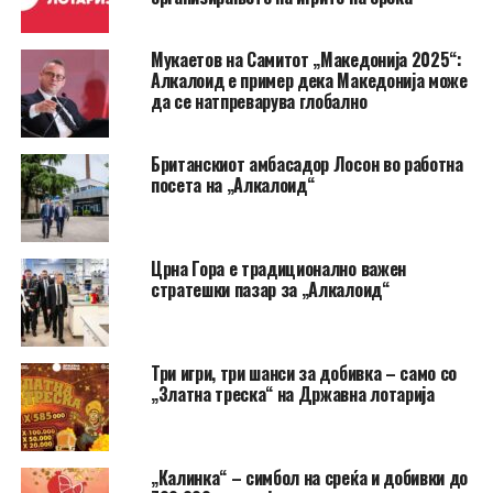
Мукаетов на Самитот „Македонија 2025“:
Алкалоид е пример дека Македонија може
да се натпреварува глобално
Британскиот амбасадор Лосон во работна
посета на „Алкалоид“
Црна Гора e традиционално важен
стратешки пазар за „Алкалоид“
Три игри, три шанси за добивка – само со
„Златна треска“ на Државна лотарија
„Калинка“ – симбол на среќа и добивки до