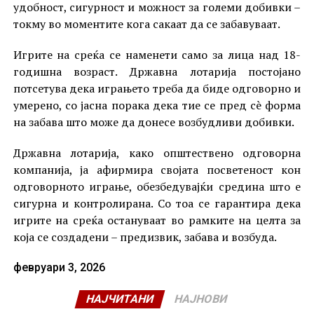
удобност, сигурност и можност за големи добивки –
токму во моментите кога сакаат да се забавуваат.
Игрите на среќа се наменети само за лица над 18-
годишна возраст. Државна лотарија постојано
потсетува дека играњето треба да биде одговорно и
умерено, со јасна порака дека тие се пред сè форма
на забава што може да донесе возбудливи добивки.
Државна лотарија, како општествено одговорна
компанија, ја афирмира својата посветеност кон
одговорното играње, обезбедувајќи средина што е
сигурна и контролирана. Со тоа се гарантира дека
игрите на среќа остануваат во рамките на целта за
која се создадени – предизвик, забава и возбуда.
февруари 3, 2026
НАЈЧИТАНИ
НАЈНОВИ