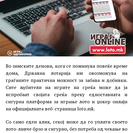
Во зимските денови, кога се поминува повеќе време
дома, Државна лотарија им овозможува на
граѓаните практична можност за забава и добивки.
Сите љубители на игрите на среќа може да ја
испробаат својата среќа преку едноставната и
сигурна платформа за играње лото и џокер онлајн
на официјалната веб-страница loto.mk.
Со само еден клик, секој може да го уплати своето
лото-ливче брзо и сигурно, без потреба од чекање во