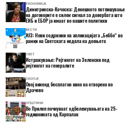
ЕКОНОМИЈА
Димитриеска-Кочоска: Денешното потпишување
на договорите е силен сигнал за довербата што
ЕИБ и ЕБОР ја имаат во нашите политики
ВЕСТИ
ИЈЗ: Нови содржини на апликацијата „Беббо“ во
рамки на Светската недела на доењето
СВЕТ
Истражување: Рејтингот на Зеленски под
рејтингот на генералите
СКОПЈЕ
​Овој викенд бесплатно кино на отворено во
Драчево
ОПШТИНИ
Во Прилеп почнуваат одбележувањата на 25-
годишнината од Карпалак