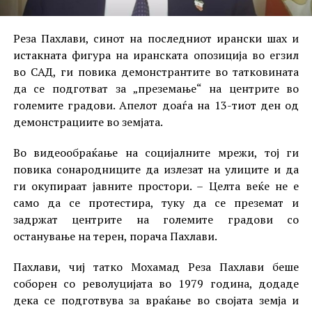
Реза Пахлави, синот на последниот ирански шах и
истакната фигура на иранската опозиција во егзил
во САД, ги повика демонстрантите во татковината
да се подготват за „преземање“ на центрите во
големите градови. Апелот доаѓа на 13-тиот ден од
демонстрациите во земјата.
Во видеообраќање на социјалните мрежи, тој ги
повика сонародниците да излезат на улиците и да
ги окупираат јавните простори. – Целта веќе не е
само да се протестира, туку да се преземат и
задржат центрите на големите градови со
останување на терен, порача Пахлави.
Пахлави, чиј татко Мохамад Реза Пахлави беше
соборен со револуцијата во 1979 година, додаде
дека се подготвува за враќање во својата земја и