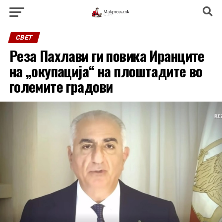
СВЕТ
Реза Пахлави ги повика Иранците
на „окупација“ на плоштадите во
големите градови