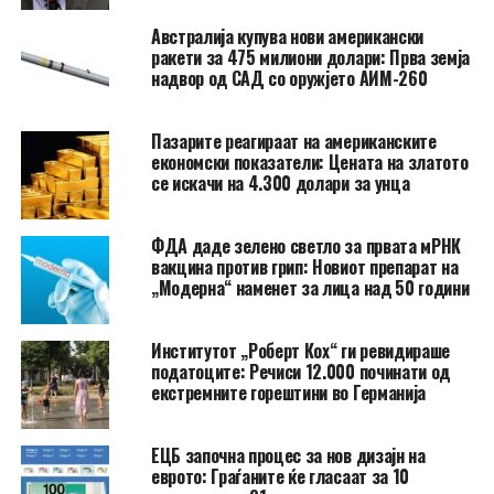
Австралија купува нови американски
ракети за 475 милиони долари: Прва земја
надвор од САД со оружјето АИМ-260
Пазарите реагираат на американските
економски показатели: Цената на златото
се искачи на 4.300 долари за унца
ФДА даде зелено светло за првата мРНК
вакцина против грип: Новиот препарат на
„Модерна“ наменет за лица над 50 години
Институтот „Роберт Кох“ ги ревидираше
податоците: Речиси 12.000 починати од
екстремните горештини во Германија
ЕЦБ започна процес за нов дизајн на
еврото: Граѓаните ќе гласаат за 10