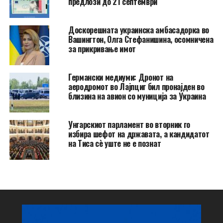
предлози до 21 септември
Доскорешната украинска амбасадорка во
Вашингтон, Олга Стефанишина, осомничена
за прикривање имот
Германски медиуми: Дронот на
аеродромот во Лајпциг бил пронајден во
близина на авион со муниција за Украина
Унгарскиот парламент во вторник го
избира шефот на државата, а кандидатот
на Тиса сè уште не е познат