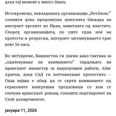
дека тој момент е многу близу.
Истовремено, невладината организација „Нетблокс“
соопшти дека продолжува целосната блокада на
интернет врските во Иран, наметната од властите.
Според организацијата, по уште една ноќ на
протести и репресии, интернет-затемнувањето трае
веќе 36 часа.
Во меѓувреме, Вашингтон ги оцени како тактика за
„одвлекување на вниманието“ тврдењата на
иранскиот министер за надворешни работи, Абас
Арагчи, дека САД ги поттикнуваат протестите. –
Оваа изјава е обид да се сврти вниманието од
сериозните внатрешни предизвици со кои се
соочува иранскиот режим, соопшти портпаролот на
Стејт департментот.
јануари 11, 2026