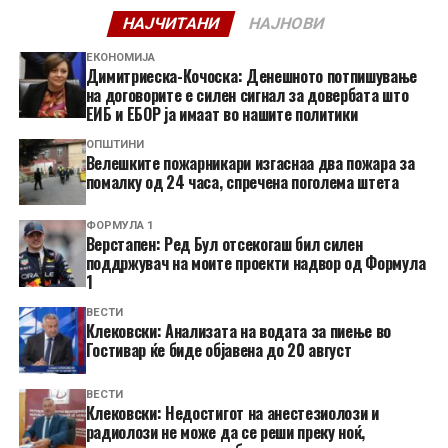
НАЈЧИТАНИ
НАЈНОВИ
ЕКОНОМИЈА
Димитриеска-Кочоска: Денешното потпишување
на договорите е силен сигнал за довербата што
ЕИБ и ЕБОР ја имаат во нашите политики
ОПШТИНИ
Велешките пожарникари изгаснаа два пожара за
помалку од 24 часа, спречена поголема штета
ФОРМУЛА 1
Верстапен: Ред Бул отсекогаш бил силен
поддржувач на моите проекти надвор од Формула
1
ВЕСТИ
Клековски: Анализата на водата за пиење во
Гостивар ќе биде објавена до 20 август
ВЕСТИ
Клековски: Недостигот на анестезиолози и
радиолози не може да се реши преку ноќ,