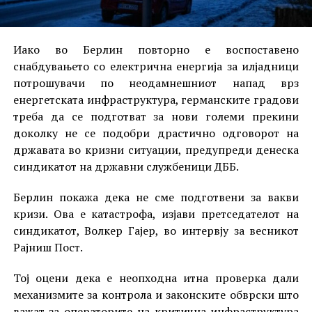
Иако во Берлин повторно е воспоставено
снабдувањето со електрична енергија за илјадници
потрошувачи по неодамнешниот напад врз
енергетската инфраструктура, германските градови
треба да се подготват за нови големи прекини
доколку не се подобри драстично одговорот на
државата во кризни ситуации, предупреди денеска
синдикатот на државни службеници ДББ.
Берлин покажа дека не сме подготвени за вакви
кризи. Ова е катастрофа, изјави претседателот на
синдикатот, Волкер Гајер, во интервју за весникот
Рајниш Пост.
Тој оцени дека е неопходна итна проверка дали
механизмите за контрола и законските обврски што
важат за операторите на критична инфраструктура