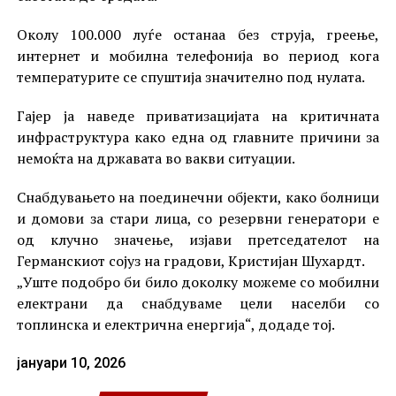
Околу 100.000 луѓе останаа без струја, греење,
интернет и мобилна телефонија во период кога
температурите се спуштија значително под нулата.
Гајер ја наведе приватизацијата на критичната
инфраструктура како една од главните причини за
немоќта на државата во вакви ситуации.
Снабдувањето на поединечни објекти, како болници
и домови за стари лица, со резервни генератори е
од клучно значење, изјави претседателот на
Германскиот сојуз на градови, Кристијан Шухардт.
„Уште подобро би било доколку можеме со мобилни
електрани да снабдуваме цели населби со
топлинска и електрична енергија“, додаде тој.
јануари 10, 2026