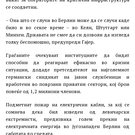
се соодветни.
– Она што се случи во Берлин може да се случи каде
било и во секое време – во Келн, Штутгарт или
Минхен. Државата не смее да си дозволи да изгледа
толку беспомошно, предупреди Гајер.
Граѓаните очекуваат институциите да бидат
способни да реагираат ефикасно во кризни
ситуации, додаде претседателот на најголемиот
германски синдикат на јавни службеници и
вработени во поврзани приватни сектори, кој брои
повеќе од 1,2 милиони членови.
Подметнат пожар на електрични кабли, за кој се
сомнева дека бил изведен од левичарски
екстремисти, предизвика голем прекин на
електричната енергија во југозападен Берлин од
саботата до средата.