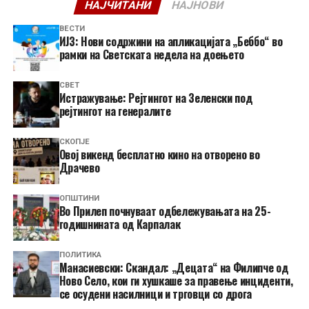
НАЈЧИТАНИ
НАЈНОВИ
ВЕСТИ
ИЈЗ: Нови содржини на апликацијата „Беббо“ во
рамки на Светската недела на доењето
СВЕТ
Истражување: Рејтингот на Зеленски под
рејтингот на генералите
СКОПЈЕ
​Овој викенд бесплатно кино на отворено во
Драчево
ОПШТИНИ
Во Прилеп почнуваат одбележувањата на 25-
годишнината од Карпалак
ПОЛИТИКА
Манасиевски: Скандал: „Децата“ на Филипче од
Ново Село, кои ги хушкаше за правење инциденти,
се осудени насилници и трговци со дрога