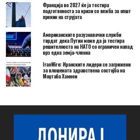
Франција во 2027 ќе ја тестира
подготвеноста за кризи со вежба за општ
прекин на струјата
Американските разузнавачки служби
тврдат дека Путин може да ја тестира
решителноста на НАТО со ограничен напад
врз една земја-членка
IranWire: Иранските лидери се загрижени
за влошената здравствена состојба на
Моџтаба Хамнеи