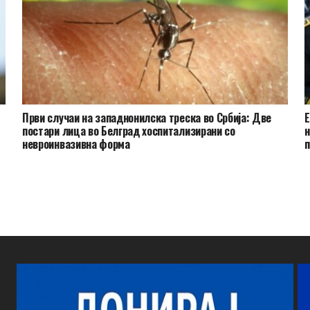
Први случаи на западнонилска треска во Србија: Две
Е
постари лица во Белград хоспитализирани со
н
невроинвазивна форма
п