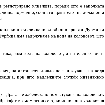
 е регистрирано клизиште, поради што е започната
е одвива нормално, соопшти вршителот на должноста
и.
е поплави предизвикани од обилни врнежи, Дурмиши
Ѓурѓица има задржување на вода на коловозот, што
 така, има вода на коловозот, а на еден сегмент
равец на автопатот, дошло до задржување на вода
изација, при што надлежните служби интензивно
 – Драгаш е забележано поместување на коловозот.
обраќајот во моментов се одвива по една коловозна