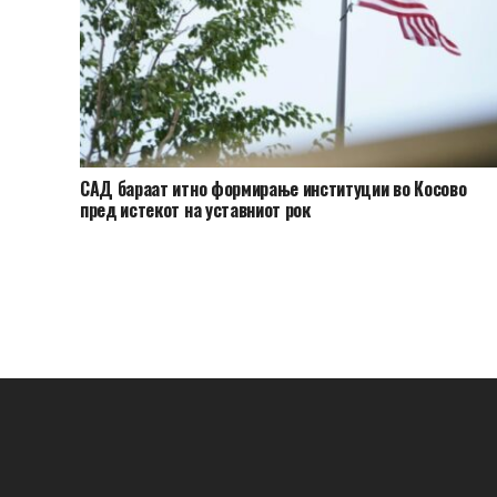
САД бараат итно формирање институции во Косово
пред истекот на уставниот рок