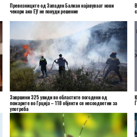
Превозниците од Западен Балкан најавуваат нови
В
чекори ако ЕУ не понуди решение
с
Завршени 325 увиди во областите погодени од
К
пожарите во Грција – 118 објекти се несоодветни за
Ѓ
употреба