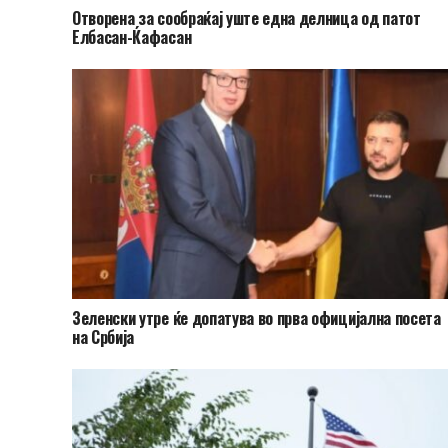
Отворена за сообраќај уште една делница од патот
Елбасан-Ќафасан
Зеленски утре ќе допатува во прва официјална посета
на Србија