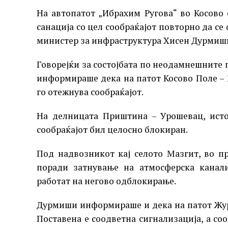
На автопатот „Ибрахим Ругова“ во Косово
санација со цел сообраќајот повторно да с
министер за инфраструктура Хисен Дурмиш
Говорејќи за состојбата по неодамнешнит
информираше дека на патот Косово Поле – 
го отежнува сообраќајот.
На делницата Приштина – Урошевац, исто
сообраќајот бил целосно блокиран.
Под надвозникот кај селото Мазгит, во п
поради затнување на атмосферска канал
работат на негово одблокирање.
Дурмиши информираше и дека на патот Жур
Поставена е соодветна сигнализација, а со