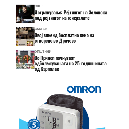
СВЕТ
Истражување: Рејтингот на Зеленски
под рејтингот на генералите
СКОПЈЕ
​Овој викенд бесплатно кино на
отворено во Драчево
ОПШТИНИ
Во Прилеп почнуваат
одбележувањата на 25-годишнината
од Карпалак