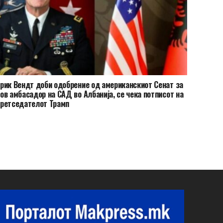
рик Вендт доби одобрение од американскиот Сенат за
ов амбасадор на САД во Албанија, се чека потписот на
ретседателот Трамп