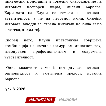
привлечни, пристапни и човечни, благодарение на
неговиот неспорен шарм, изјавил Барбера.
Харизмата на Клуни се темели на неговата
автентичност, а не на неговиот имиџ, бидејќи
неговата заводлива страна никогаш не била само
естетска, додал тој.
Според него, Клуни претставува совршена
комбинација на ѕвезден гламур од минатиот век,
извонреден професионализам и современа
чувствителност.
-Овие квалитети само ја потврдуваат неговата
разновидност и уметничка зрелост, истакна
Барбера.
јули 8, 2026
НАЈЧИТАНИ
НАЈНОВИ