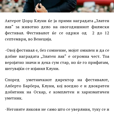
Актерот Џорџ Клуни ќе ја прими наградата „Златен
лав“ за животно дело на овогодишниот филмски
фестивал. Фестивалот ќе се одржи од 2 до 12
септември, во Венеција.
-Овој фестивал е, без сомнение, мојот омилен и да се
добие наградата „Златен лав“ е огромна чест. Тоа
веројатно значи и дека сум стар, но ќе го прифатам,
шегувајќи се изјавил Клуни.
Според уметничкиот директор на фестивалот,
Алберто Барбера, Клуни, кој воедно е и двократен
добитник на Оскар, е комплетен и харизматичен
уметник.
-Неговите ликови не само што се уверливи, туку се и