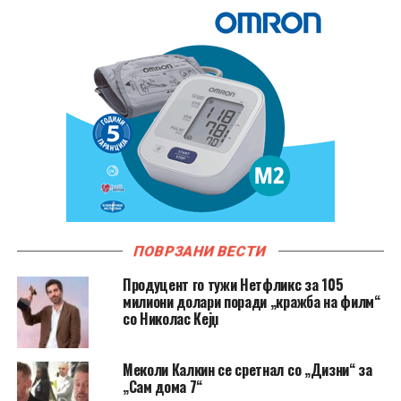
ПОВРЗАНИ ВЕСТИ
Продуцент го тужи Нетфликс за 105
милиони долари поради „кражба на филм“
со Николас Кејџ
Меколи Калкин се сретнал со „Дизни“ за
„Сам дома 7“