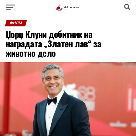
ФИЛМ
Џорџ Клуни добитник на
наградата „Златен лав“ за
животно дело