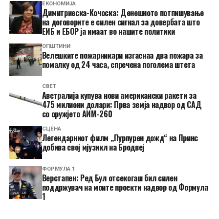
ЕКОНОМИЈА
Димитриеска-Кочоска: Денешното потпишување
на договорите е силен сигнал за довербата што
ЕИБ и ЕБОР ја имаат во нашите политики
ОПШТИНИ
Велешките пожарникари изгаснаа два пожара за
помалку од 24 часа, спречена поголема штета
СВЕТ
Австралија купува нови американски ракети за
475 милиони долари: Прва земја надвор од САД
со оружјето АИМ-260
СЦЕНА
Легендарниот филм „Пурпурен дожд“ на Принс
добива свој мјузикл на Бродвеј
ФОРМУЛА 1
Верстапен: Ред Бул отсекогаш бил силен
поддржувач на моите проекти надвор од Формула
1