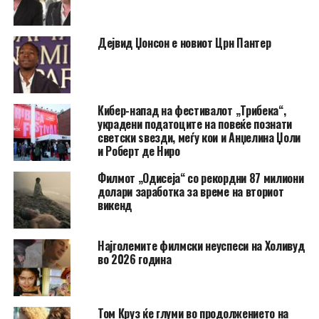
Дејвид Џонсон е новиот Црн Пантер
Кибер-напад на фестивалот „Трибека“,
украдени податоците на повеќе познати
светски ѕвезди, меѓу кои и Анџелина Џоли
и Роберт де Ниро
Филмот „Одисеја“ со рекордни 87 милиони
долари заработка за време на вториот
викенд
Најголемите филмски неуспеси на Холивуд
во 2026 година
Том Круз ќе глуми во продолжението на