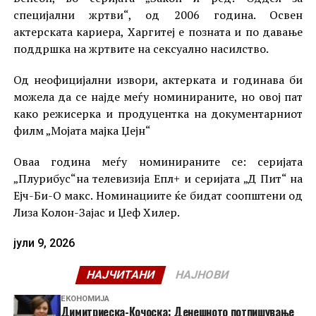
специјални жртви“, од 2006 година. Освен
актерската кариера, Харгитеј е позната и по давање
поддршка на жртвите на сексуално насилство.
Од неофицијални извори, актерката и годинава би
можела да се најде меѓу номинираните, но овој пат
како режисерка и продуцентка на документарниот
филм „Мојата мајка Џејн“
Оваа година меѓу номинираните се: серијата
„Плурибус“на телевизија Епл+ и серијата „Д Пит“ на
Ејч-Би-О макс. Номинациите ќе бидат соопштени од
Лиза Колон-Зајас и Џеф Хилер.
јули 9, 2026
НАЈЧИТАНИ
НАЈНОВИ
ЕКОНОМИЈА
Димитриеска-Кочоска: Денешното потпишување