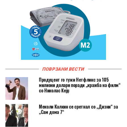
ПОВРЗАНИ ВЕСТИ
Продуцент го тужи Нетфликс за 105
милиони долари поради „кражба на филм“
со Николас Кејџ
Меколи Калкин се сретнал со „Дизни“ за
„Сам дома 7“