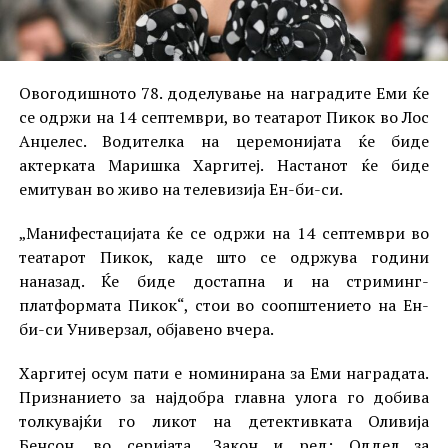
Овогодишното 78. доделување на наградите Еми ќе
се одржи на 14 септември, во театарот Пикок во Лос
Анџелес. Водителка на церемонијата ќе биде
актерката Маришка Харгитеј. Настанот ќе биде
емитуван во живо на телевизија Ен-би-си.
„Манифестацијата ќе се одржи на 14 септември во
театарот Пикок, каде што се одржува години
наназад. Ќе биде достапна и на стриминг-
платформата Пикок“, стои во соопштението на Ен-
би-си Универзал, објавено вчера.
Харгитеј осум пати е номинирана за Еми наградата.
Признанието за најдобра главна улога го добива
толкувајќи го ликот на детективката Оливија
Бенсон, во серијата „Закон и ред: Оддел за