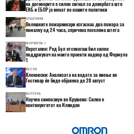
на договорите е силен сигнал за довербата што
ЕИБ и ЕБОР ја имаат во нашите политики
ОПШТИНИ
Велешките пожарникари изгаснаа два пожара за
помалку од 24 часа, спречена поголема штета
ФОРМУЛА 1
Верстапен: Ред Бул отсекогаш бил силен
поддржувач на моите проекти надвор од Формула
1
ВЕСТИ
Клековски: Анализата на водата за пиење во
Гостивар ќе биде објавена до 20 август
КУЛТУРА
Научен симпозиум во Крушево: Силен е
континуитетот на Илинден