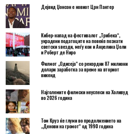
Дејвид Џонсон е новиот Црн Пантер
Кибер-напад на фестивалот „Трибека“,
украдени податоците на повеќе познати
светски ѕвезди, меѓу кои и Анџелина Џоли
и Роберт де Ниро
Филмот „Одисеја“ со рекордни 87 милиони
долари заработка за време на вториот
викенд
Најголемите филмски неуспеси на Холивуд
во 2026 година
Том Круз ќе глуми во продолжението на
„Денови на громот“ од 1990 година