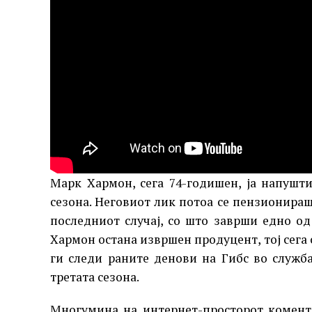
Марк Хармон, сега 74-годишен, ја напушти
сезона. Неговиот лик потоа се пензионира
последниот случај, со што заврши едно од 
Хармон остана извршен продуцент, тој сега
ги следи раните денови на Гибс во служба
третата сезона.
Многумина на интернет-просторот коменти