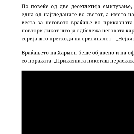
По повеќе од две десетлетија емитување, 
една од најгледаните во светот, а името н
веста за неговото враќање во приказната
повтори ликот што ја одбележа неговата кар
серија што претходи на оригиналот – „Нејви:
Враќањето на Хармон беше објавено и на о
со пораката: „Приказната никогаш нераскажа