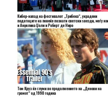
Кибер-напад на фестивалот „Трибека“, украдени
податоците на повеќе познати светски ѕвезди, меѓу ко
и Анџелина Џоли и Роберт де Ниро
Том Круз ќе глуми во продолжението на „Денови на
громот“ од 1990 година