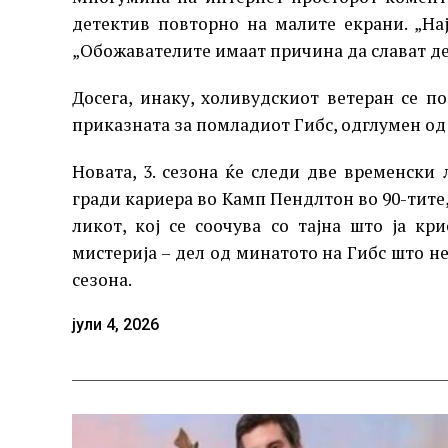
детектив повторно на малите екрани. „На
„Обожавателите имаат причина да слават ден
Досега, инаку, холивудскиот ветеран се п
приказната за помладиот Гибс, одглумен од
Новата, 3. сезона ќе следи две временски
гради кариера во Камп Пендлтон во 90-тите, 
ликот, кој се соочува со тајна што ја кр
мистерија – дел од минатото на Гибс што не
сезона.
јули 4, 2026