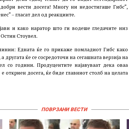
јдобри вести досега! Многу ни недостигаше Гибс“,
ес“ – гласат дел од реакциите.
ојави и како наратор што ги водеше гледачите низ
 Остин Стоувел.
 линии: Едната ќе го прикаже помладиот Гибс како
а другата ќе се сосредоточи на сегашната верзија на
иел со години. Продуцентите најавуваат дека оваа
 е откриен досега, ќе биде главниот столб на целата
ПОВРЗАНИ ВЕСТИ