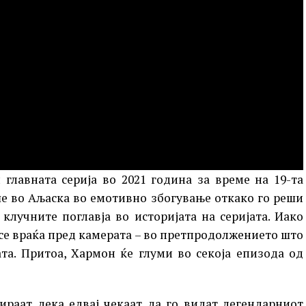
 главната серија во 2021 година за време на 19-та
ше во Аљаска во емотивно збогување откако го реши
клучните поглавја во историјата на серијата. Иако
 се враќа пред камерата – во претпродолжението што
та. Притоа, Хармон ќе глуми во секоја епизода од
раат дека едвај чекаат да го видат легендарниот