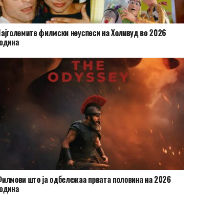
ајголемите филмски неуспеси на Холивуд во 2026
одина
илмови што ја одбележаа првата половина на 2026
одина