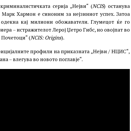
криминалистичката серија „Нејви“ (
NCIS
) останува
а Марк Хармон е синоним за нејзиниот успех. Затоа
 одекна кај милиони обожаватели. Глумецот ќе го
иера – истражителот Лерој Џетро Гибс, но овојпат во
 Почетоци“ (
NCIS: Origins
).
фицијалните профили на приказната „Нејви / НЦИС“,
на – влегува во новото поглавје“.