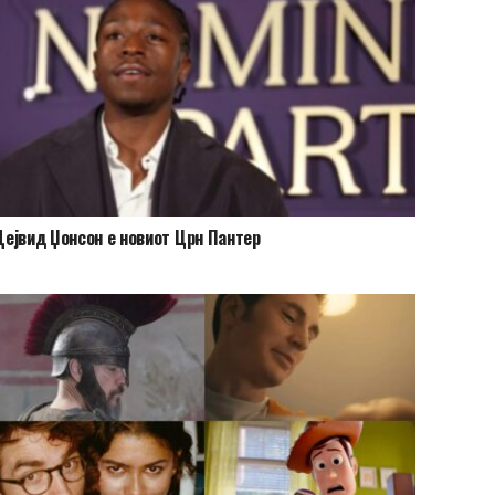
ејвид Џонсон е новиот Црн Пантер