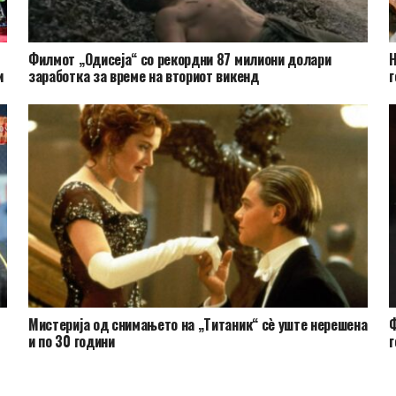
Филмот „Одисеја“ со рекордни 87 милиони долари
Н
и
заработка за време на вториот викенд
г
Мистерија од снимањето на „Титаник“ сè уште нерешена
Ф
и по 30 години
г