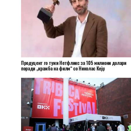
Продуцент го тужи Нетфликс за 105 милиони долари
поради „кражба на филм“ со Николас Кејџ