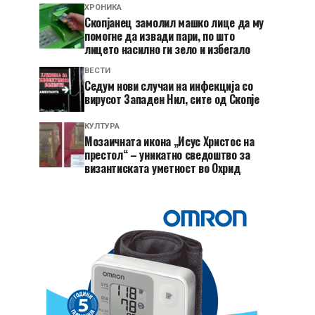
ХРОНИКА
Скопјанец замолил машко лице да му
помогне да извади пари, по што
лицето насилно ги зело и избегало
ВЕСТИ
Седум нови случаи на инфекција со
вирусот Западен Нил, сите од Скопје
КУЛТУРА
Мозаичната икона „Исус Христос на
престол“ – уникатно сведоштво за
византиската уметност во Охрид