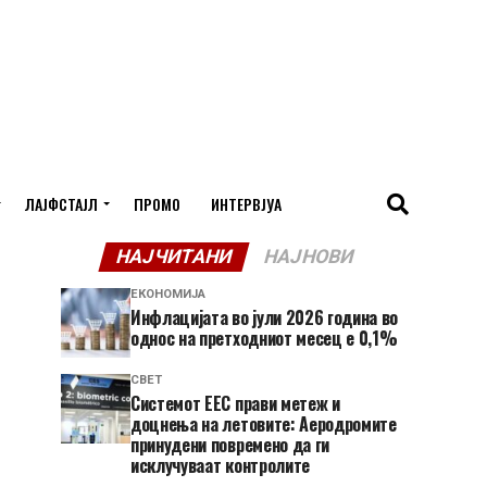
ЛАЈФСТАЈЛ
ПРОМО
ИНТЕРВЈУА
НАЈЧИТАНИ
НАЈНОВИ
ЕКОНОМИЈА
Инфлацијата во јули 2026 година во
однос на претходниот месец е 0,1%
СВЕТ
Системот ЕЕС прави метеж и
доцнења на летовите: Аеродромите
принудени повремено да ги
исклучуваат контролите