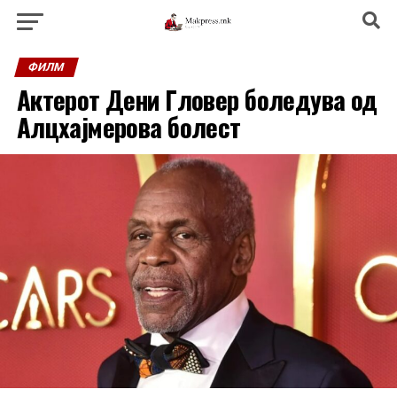
ФИЛМ
Актерот Дени Гловер боледува од
Алцхајмерова болест