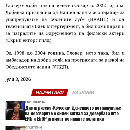
Гловер е добитник на почесен Оскар во 2022 година.
Добивал признанија од Националната асоцијација за
унапредување на обоените луѓе (НААЦП) и од
телевизијата Блек Ентертејнмент, а бил номиниран и
за наградите на Здружението на филмски актери
(Скрин екторс гилд).
Од 1998 до 2004 година, Гловер, исто така, бил и
амбасадор на добра волја на програмата за развој на
Обединетите нации (УНДП).
јули 3, 2026
НАЈЧИТАНИ
НАЈНОВИ
ЕКОНОМИЈА
Димитриеска-Кочоска: Денешното потпишување
на договорите е силен сигнал за довербата што
ЕИБ и ЕБОР ја имаат во нашите политики
ОПШТИНИ