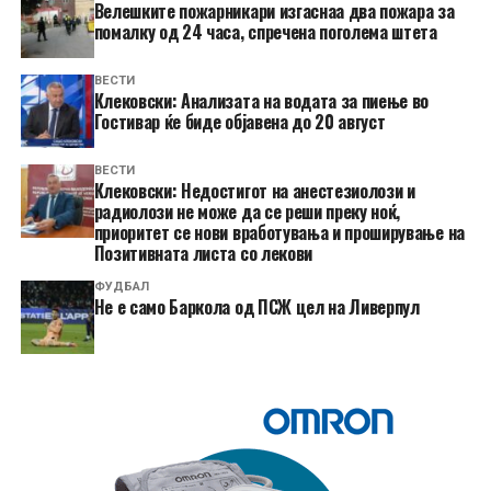
Велешките пожарникари изгаснаа два пожара за
помалку од 24 часа, спречена поголема штета
ВЕСТИ
Клековски: Анализата на водата за пиење во
Гостивар ќе биде објавена до 20 август
ВЕСТИ
Клековски: Недостигот на анестезиолози и
радиолози не може да се реши преку ноќ,
приоритет се нови вработувања и проширување на
Позитивната листа со лекови
ФУДБАЛ
Не e само Баркола од ПСЖ цел на Ливерпул