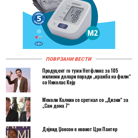
ПОВРЗАНИ ВЕСТИ
Продуцент го тужи Нетфликс за 105
милиони долари поради „кражба на филм“
со Николас Кејџ
Меколи Калкин се сретнал со „Дизни“ за
„Сам дома 7“
Дејвид Џонсон е новиот Црн Пантер