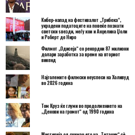
Кибер-напад на фестивалот „Трибека“,
украдени податоците на повеќе познати
светски ѕвезди, меѓу кои и Анџелина Џоли
и Роберт де Ниро
Филмот „Одисеја“ со рекордни 87 милиони
долари заработка за време на вториот
викенд
Најголемите филмски неуспеси на Холивуд
во 2026 година
Том Круз ќе глуми во продолжението на
„Денови на громот“ од 1990 година
Мистерија од снимањето на „Титаник“ сè