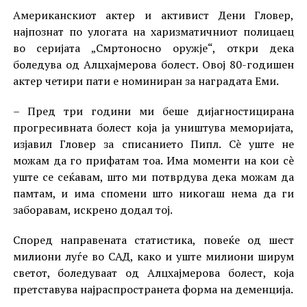
Американскиот актер и активист Дени Гловер,
најпознат по улогата на харизматичниот полицаец
во серијата „Смртоносно оружје“, откри дека
боледува од Алцхајмерова болест. Овој 80-годишен
актер четири пати е номиниран за наградата Еми.
– Пред три години ми беше дијагностицирана
прогресивната болест која ја уништува меморијата,
изјавил Гловер за списанието Пипл. Сè уште не
можам да го прифатам тоа. Има моменти на кои сè
уште се сеќавам, што ми потврдува дека можам да
памтам, и има спомени што никогаш нема да ги
заборавам, искрено додал тој.
Според направената статистика, повеќе од шест
милиони луѓе во САД, како и уште милиони ширум
светот, боледуваат од Алцхајмерова болест, која
претставува најраспространета форма на деменција.