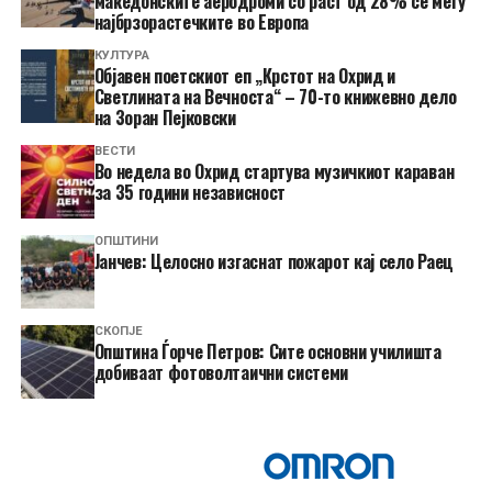
македонските аеродроми со раст од 28% се меѓу
најбрзорастечките во Европа
КУЛТУРА
Објавен поетскиот еп „Крстот на Охрид и
Светлината на Вечноста“ – 70-то книжевно дело
на Зоран Пејковски
ВЕСТИ
Во недела во Охрид стартува музичкиот караван
за 35 години независност
ОПШТИНИ
Јанчев: Целосно изгаснат пожарот кај село Раец
СКОПЈЕ
Општина Ѓорче Петров: Сите основни училишта
добиваат фотоволтаични системи