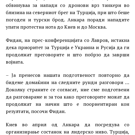
обвинуваа за напади со дронови врз танкери во
близина на северниот брег на Турција, при што беше
погоден и турски брод. Анкара поради нападите
упати протестна нота до Киев и до Москва.
Фидан, на прес-конференцијата со Лавров, истакна
дека приоритет за Турција е Украина и Русија да ги
продолжат преговорите и што побрзо да заврши
војната.
– Ја пренесов нашата подготвеност повторно да
бидеме домаќини на следните рунди разговори …
Доколку страните се согласат, ние сме подготвени
да разговараме и за тоа како преговорите можат да
продолжат на начин што е поориентиран кон
резултати, посочи Фидан.
Киев во април од Анкара да посредува со
организирање состанок на лидерско ниво. Турција,