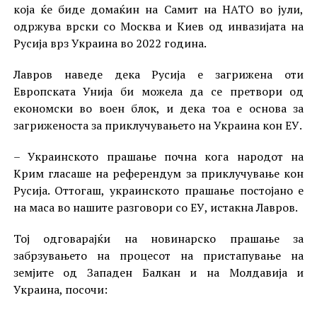
која ќе биде домаќин на Самит на НАТО во јули,
одржува врски со Москва и Киев од инвазијата на
Русија врз Украина во 2022 година.
Лавров наведе дека Русија е загрижена оти
Европската Унија би можела да се претвори од
економски во воен блок, и дека тоа е основа за
загриженоста за приклучувањето на Украина кон ЕУ.
– Украинското прашање почна кога народот на
Крим гласаше на референдум за приклучување кон
Русија. Оттогаш, украинското прашање постојано е
на маса во нашите разговори со ЕУ, истакна Лавров.
Тој одговарајќи на новинарско прашање за
забрзувањето на процесот на пристапување на
земјите од Западен Балкан и на Молдавија и
Украина, посочи: