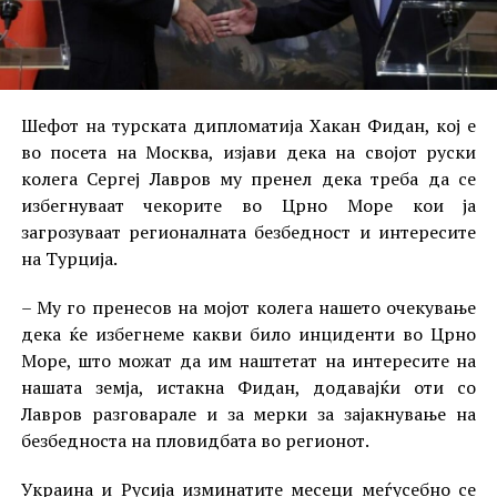
Шефот на турската дипломатија Хакан Фидан, кој е
во посета на Москва, изјави дека на својот руски
колега Сергеј Лавров му пренел дека треба да се
избегнуваат чекорите во Црно Море кои ја
загрозуваат регионалната безбедност и интересите
на Турција.
– Му го пренесов на мојот колега нашето очекување
дека ќе избегнеме какви било инциденти во Црно
Море, што можат да им наштетат на интересите на
нашата земја, истакна Фидан, додавајќи оти со
Лавров разговарале и за мерки за зајакнување на
безбедноста на пловидбата во регионот.
Украина и Русија изминатите месеци меѓусебно се