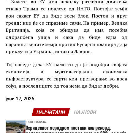
– Знаете, во ЕУ има неколку различни движења
откако Трамп се повлече од НАТО. Постојат земји
кои сакаат ЕУ да биде воен блок. Постои и друг
тренд: ние ќе се справиме сами. На пример, Велика
Британија, која се обидува да има посебна
одбранбена унија и сака да биде една од
највоинствените земји против Русија и планира да ја
приклучи и Украина, истакна Лавров.
Тој наведе дека ЕУ наместо да ја подобри својата
економија и мултилатерална економска
инфраструктура, се сврти кон претворање во воен
сојуз, а последиците од тоа нема да бидат добри.
јуни 17, 2026
НАЈЧИТАНИ
НАЈНОВИ
ЕКОНОМИЈА
Охридскиот аеродром постави нов рекорд,