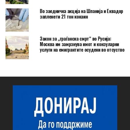
Во заедничка акција на Шпанија и Еквадор
запленети 21 тон кокаин
Закон за „граѓанска смрт“ во Русија:
Москва им замрзнува имот и конзуларни
услуги на емигрантите осудени во отсуство