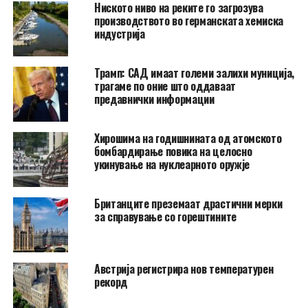
Ниското ниво на реките го загрозува
производството во германската хемиска
индустрија
Трамп: САД имаат големи залихи муниција,
трагаме по оние што оддаваат
предавнички информации
Хирошима на годишнината од атомското
бомбардирање повика на целосно
укинување на нуклеарното оружје
Британците преземаат драстични мерки
за справување со горештините
Австрија регистрира нов температурен
рекорд