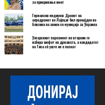
за прикривање имот
Германски медиуми: Дронот на
аеродромот во Лајпциг бил пронајден во
близина на авион со муниција за Украина
Унгарскиот парламент во вторник го
избира шефот на државата, а кандидатот
на Тиса сè уште не е познат