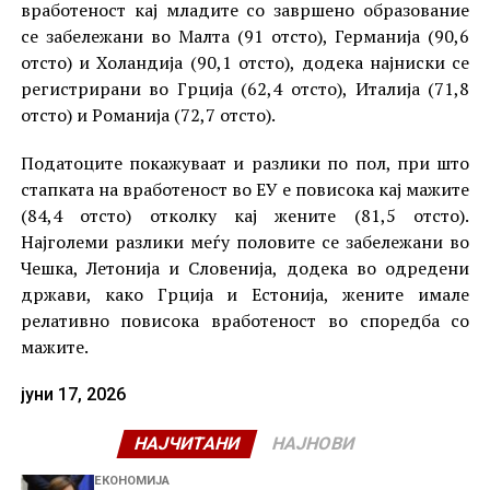
вработеност кај младите со завршено образование
се забележани во Малта (91 отсто), Германија (90,6
отсто) и Холандија (90,1 отсто), додека најниски се
регистрирани во Грција (62,4 отсто), Италија (71,8
отсто) и Романија (72,7 отсто).
Податоците покажуваат и разлики по пол, при што
стапката на вработеност во ЕУ е повисока кај мажите
(84,4 отсто) отколку кај жените (81,5 отсто).
Најголеми разлики меѓу половите се забележани во
Чешка, Летонија и Словенија, додека во одредени
држави, како Грција и Естонија, жените имале
релативно повисока вработеност во споредба со
мажите.
јуни 17, 2026
НАЈЧИТАНИ
НАЈНОВИ
ЕКОНОМИЈА