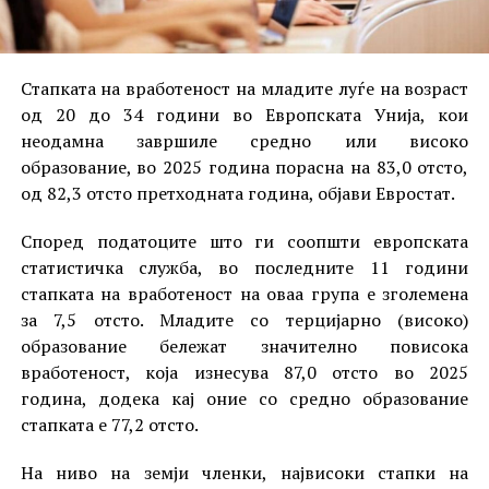
Стапката на вработеност на младите луѓе на возраст
од 20 до 34 години во Европската Унија, кои
неодамна завршиле средно или високо
образование, во 2025 година порасна на 83,0 отсто,
од 82,3 отсто претходната година, објави Евростат.
Според податоците што ги соопшти европската
статистичка служба, во последните 11 години
стапката на вработеност на оваа група е зголемена
за 7,5 отсто. Младите со терцијарно (високо)
образование бележат значително повисока
вработеност, која изнесува 87,0 отсто во 2025
година, додека кај оние со средно образование
стапката е 77,2 отсто.
На ниво на земји членки, највисоки стапки на