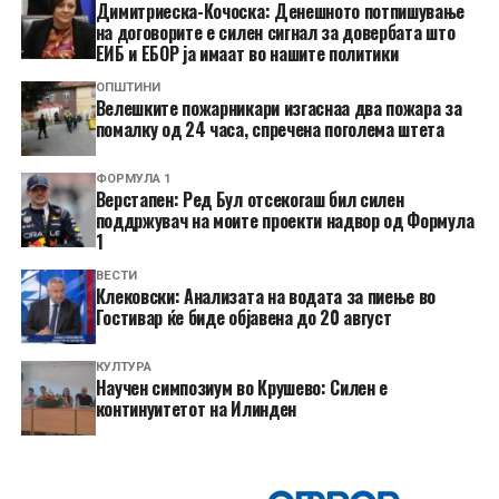
Димитриеска-Кочоска: Денешното потпишување
на договорите е силен сигнал за довербата што
ЕИБ и ЕБОР ја имаат во нашите политики
ОПШТИНИ
Велешките пожарникари изгаснаа два пожара за
помалку од 24 часа, спречена поголема штета
ФОРМУЛА 1
Верстапен: Ред Бул отсекогаш бил силен
поддржувач на моите проекти надвор од Формула
1
ВЕСТИ
Клековски: Анализата на водата за пиење во
Гостивар ќе биде објавена до 20 август
КУЛТУРА
Научен симпозиум во Крушево: Силен е
континуитетот на Илинден