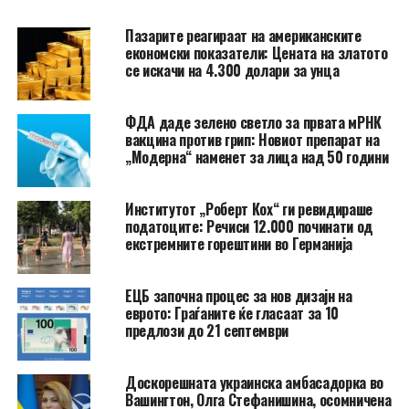
Пазарите реагираат на американските
економски показатели: Цената на златото
се искачи на 4.300 долари за унца
ФДА даде зелено светло за првата мРНК
вакцина против грип: Новиот препарат на
„Модерна“ наменет за лица над 50 години
Институтот „Роберт Кох“ ги ревидираше
податоците: Речиси 12.000 починати од
екстремните горештини во Германија
ЕЦБ започна процес за нов дизајн на
еврото: Граѓаните ќе гласаат за 10
предлози до 21 септември
Доскорешната украинска амбасадорка во
Вашингтон, Олга Стефанишина, осомничена