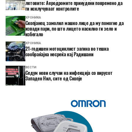
летовите: Аеродромите принудени повремено да
ги исклучуваат контролите
ХРОНИКА
Скопјанец замолил машко лице да му помогне да
извади пари, по што лицето насилно ги зело и
избегало
ХРОНИКА
21-годишен мотоциклист загина во тешка
сообраќајна несреќа кај Радишани
ВЕСТИ
Седум нови случаи на инфекција со вирусот
Западен Нил, сите од Скопје