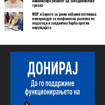
минимизира ризикот од западнонилска
треска
МВР и Бирото за јавни набавки потпишаа
меморандум за поефикасна размена на
податоци и заедничка борба против
корупцијата