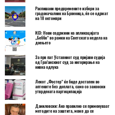
Распишани предвремените избори за
градоначалник на Брвеница, ќе се одржат
на 18 октомври
ИЈЗ: Нови содржини на апликацијата
„Беббо“ во рамки на Светската недела на
доењето
За прв пат Уставниот суд пријави судија
од Граѓанскиот суд за ингорирање на
нивна одлука
Лекот „Фостер“ ќе биде достапен во
аптеките без доплата, само со законски
утврдената партиципација
Даниловски: Ако правилно се применуваат
методите на заштита, може да се