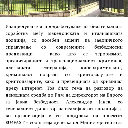
Унапредување и продлабочување на билатералната
соработка меѓу македонската и италијанската
полиција, со посебен акцент на заедничкото
справување со современите безбедносни
предизвици – како што се тероризмот,
организираниот и транснационалниот криминал,
илегалната миграција, киберкриминалот,
криминалот поврзан со криптовалутите и
криптопазарите, како и превенцијата од криминал
преку интернет. Тоа било тема на разговор на
денешната средба во Рим на директорот на Бирото
за јавна безбедност, Александар Јанев, со
генералниот директор на италијанската полиција, а
во организација и со поддршка на проектот
EU4FAST – соопштија денеска од Министерството за