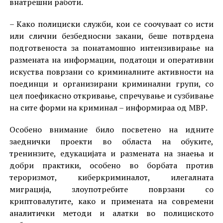
внатрешни работи.
– Како полициски служби, кои се соочуваат со исти
или слични безбедносни закани, беше потврдена
подготвеноста за понатамошно интензивирање на
размената на информации, податоци и оперативни
искуства поврзани со криминалните активности на
поединци и организирани криминални групи, со
цел поефикасно откривање, спречување и сузбивање
на сите форми на криминал – информираа од МВР.
Особено внимание било посветено на идните
заеднички проекти во областа на обуките,
тренинзите, едукацијата и размената на знаења и
добри практики, особено во борбата против
тероризмот, киберкриминалот, илегалната
миграција, злоупотребите поврзани со
криптовалутите, како и примената на современи
аналитички методи и алатки во полициското