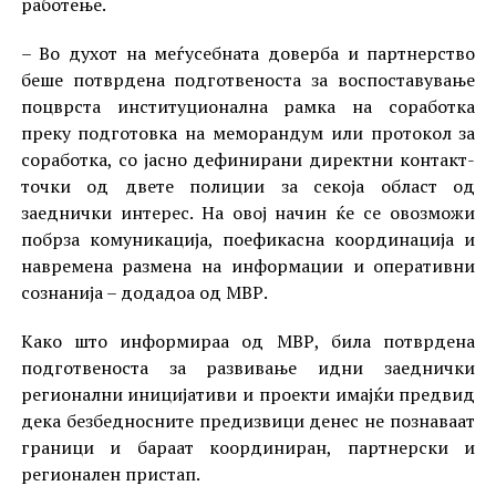
работење.
– Во духот на меѓусебната доверба и партнерство
беше потврдена подготвеноста за воспоставување
поцврста институционална рамка на соработка
преку подготовка на меморандум или протокол за
соработка, со јасно дефинирани директни контакт-
точки од двете полиции за секоја област од
заеднички интерес. На овој начин ќе се овозможи
побрза комуникација, поефикасна координација и
навремена размена на информации и оперативни
сознанија – додадоа од МВР.
Како што информираа од МВР, била потврдена
подготвеноста за развивање идни заеднички
регионални иницијативи и проекти имајќи предвид
дека безбедносните предизвици денес не познаваат
граници и бараат координиран, партнерски и
регионален пристап.