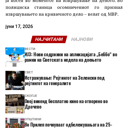
ја носел во моментот на извршување на делото. Во
полициска станица осомничениот го признал
извршувањето на кривичното дело – велат од МВР.
јуни 17, 2026
НАЈЧИТАНИ
НАЈНОВИ
ВЕСТИ
ИЈЗ: Нови содржини на апликацијата „Беббо“ во
рамки на Светската недела на доењето
СВЕТ
Истражување: Рејтингот на Зеленски под
рејтингот на генералите
СКОПЈЕ
​Овој викенд бесплатно кино на отворено во
Драчево
ОПШТИНИ
Во Прилеп почнуваат одбележувањата на 25-