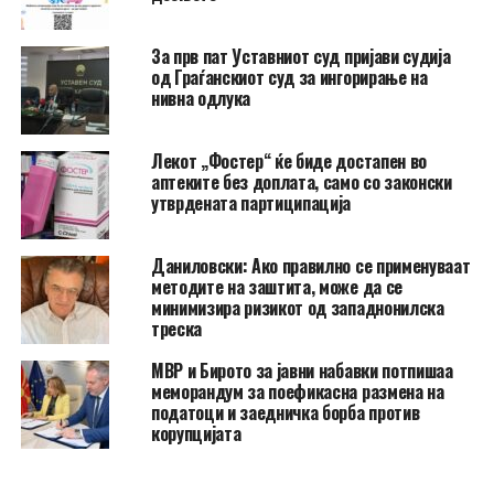
За прв пат Уставниот суд пријави судија
од Граѓанскиот суд за ингорирање на
нивна одлука
Лекот „Фостер“ ќе биде достапен во
аптеките без доплата, само со законски
утврдената партиципација
Даниловски: Ако правилно се применуваат
методите на заштита, може да се
минимизира ризикот од западнонилска
треска
МВР и Бирото за јавни набавки потпишаа
меморандум за поефикасна размена на
податоци и заедничка борба против
корупцијата