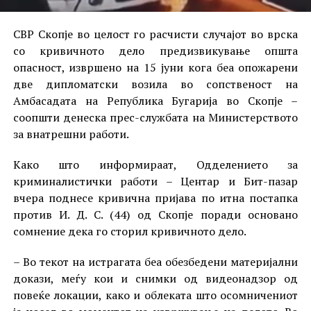
СВР Скопје во целост го расчисти случајот во врска
со кривичното дело предизвикување општа
опасност, извршено на 15 јуни кога беа опожарени
две дипломатски возила во сопственост на
Амбасадата на Република Бугарија во Скопје –
соопшти денеска прес-службата на Министерството
за внатрешни работи.
Како што информираат, Одделението за
криминалистички работи – Центар и Бит-пазар
вчера поднесе кривична пријава по итна постапка
против И. Д. С. (44) од Скопје поради основано
сомнение дека го сторил кривичното дело.
– Во текот на истрагата беа обезбедени материјални
докази, меѓу кои и снимки од видеонадзор од
повеќе локации, како и облеката што осомничениот