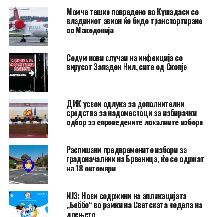
Момче тешко повредено во Кушадаси со
владиниот авион ќе биде транспортирано
во Македонија
Седум нови случаи на инфекција со
вирусот Западен Нил, сите од Скопје
ДИК усвои одлука за дополнителни
средства за надоместоци за избирачки
одбор за спроведените локалните избори
Распишани предвремените избори за
градоначалник на Брвеница, ќе се одржат
на 18 октомври
ИЈЗ: Нови содржини на апликацијата
„Беббо“ во рамки на Светската недела на
доењето