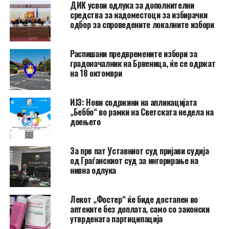
ДИК усвои одлука за дополнителни
средства за надоместоци за избирачки
одбор за спроведените локалните избори
Распишани предвремените избори за
градоначалник на Брвеница, ќе се одржат
на 18 октомври
ИЈЗ: Нови содржини на апликацијата
„Беббо“ во рамки на Светската недела на
доењето
За прв пат Уставниот суд пријави судија
од Граѓанскиот суд за ингорирање на
нивна одлука
Лекот „Фостер“ ќе биде достапен во
аптеките без доплата, само со законски
утврдената партиципација