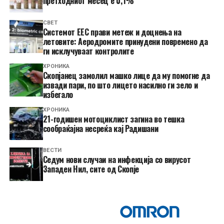
претходниот месец е 0,1%
СВЕТ
Системот ЕЕС прави метеж и доцнења на
летовите: Аеродромите принудени повремено да
ги исклучуваат контролите
ХРОНИКА
Скопјанец замолил машко лице да му помогне да
извади пари, по што лицето насилно ги зело и
избегало
ХРОНИКА
21-годишен мотоциклист загина во тешка
сообраќајна несреќа кај Радишани
ВЕСТИ
Седум нови случаи на инфекција со вирусот
Западен Нил, сите од Скопје