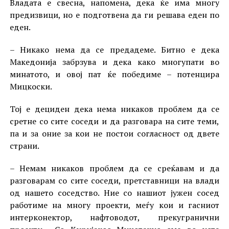
Владата е свесна, напомена, дека ќе има многу
предизвици, но е подготвена да ги решава еден по
еден.
– Никако нема да се предадеме. Битно е дека
Македонија забрзува и дека како многупати во
минатото, и овој пат ќе победиме – потенцира
Мицкоски.
Тој е дециден дека нема никаков проблем да се
сретне со сите соседи и да разговара на сите теми,
па и за оние за кои не постои согласност од двете
страни.
– Немам никаков проблем да се среќавам и да
разговарам со сите соседи, претставници на влади
од нашето соседство. Ние со нашиот јужен сосед
работиме на многу проекти, меѓу кои и гасниот
интерконектор, нафтоводот, прекугранични