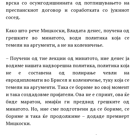
врска со осумгодишнината од потпишувањето на
преспанскиот договор и соработката со јужниот
сосед.
Како што рече Мицкоски, Владата денес, поучена од
грешките во минатото, води политика која се
темели на аргументи, а не на коленичење.
– Поучени од тие лекции од минатото, ние денес ја
водиме нашата надворешна политика, политика која
не е составена од полирање чевли на
евродипломати во Брисел и коленичење, туку која се
темели на аргументи. Така се бориме во овој момент
и така создадовме пријатели. Ова не е спринт, ова ќе
биде маратон, имајќи ги предвид грешките од
минатото. Но, ние сме подготвени да се бориме, се
бориме и така ќе продолжиме – додаде премиерт
Мицкоски.