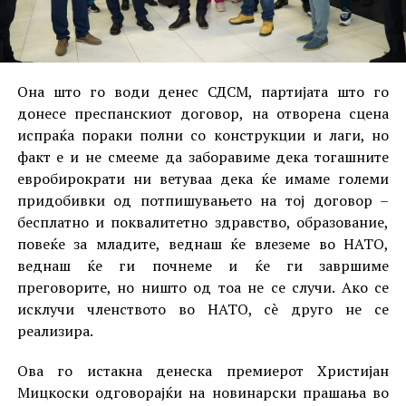
Она што го води денес СДСМ, партијата што го
донесе преспанскиот договор, на отворена сцена
испраќа пораки полни со конструкции и лаги, но
факт е и не смееме да заборавиме дека тогашните
евробирократи ни ветуваа дека ќе имаме големи
придобивки од потпишувањето на тој договор –
бесплатно и поквалитетно здравство, образование,
повеќе за младите, веднаш ќе влеземе во НАТО,
веднаш ќе ги почнеме и ќе ги завршиме
преговорите, но ништо од тоа не се случи. Ако се
исклучи членството во НАТО, сè друго не се
реализира.
Ова го истакна денеска премиерот Христијан
Мицкоски одговорајќи на новинарски прашања во