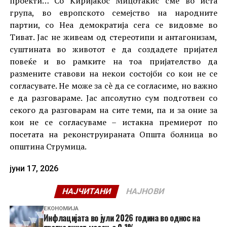
проекти… Со Киријакос Мицотакис сме во иста
група, во европското семејство на народните
партии, со Неа демократија сега се видовме во
Тиват. Јас не живеам од стереотипи и антагонизам,
суштината во животот е да создадете пријател
повеќе и во рамките на тоа пријателство да
размените ставови на некои состојби со кои не се
согласувате. Не може за сè да се согласиме, но важно
е да разговараме. Јас апсолутно сум подготвен со
секого да разговарам на сите теми, па и за оние за
кои не се согласуваме – истакна премиерот по
посетата на реконструираната Општа болница во
општина Струмица.
јуни 17, 2026
НАЈЧИТАНИ
НАЈНОВИ
ЕКОНОМИЈА
Инфлацијата во јули 2026 година во однос на