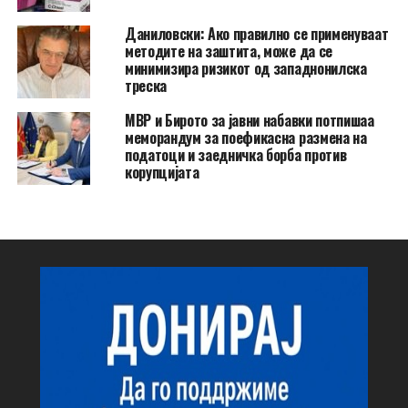
Даниловски: Ако правилно се применуваат
методите на заштита, може да се
минимизира ризикот од западнонилска
треска
МВР и Бирото за јавни набавки потпишаа
меморандум за поефикасна размена на
податоци и заедничка борба против
корупцијата