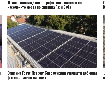
Десет години од катастрофалната поплава во
​
населените места во општина Гази Баба
К
и
Општина Ѓорче Петров: Сите основни училишта добиваат
„
фотоволтаични системи
в