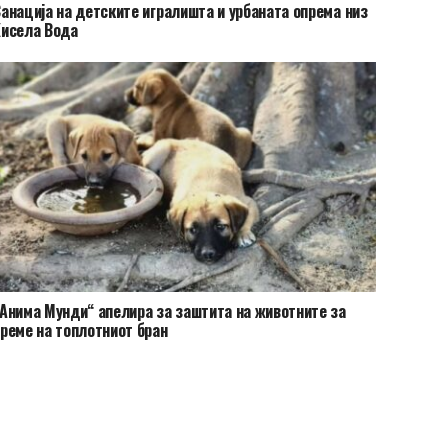
Санација на детските игралишта и урбаната опрема низ
исела Вода
Анима Мунди“ апелира за заштита на животните за
реме на топлотниот бран