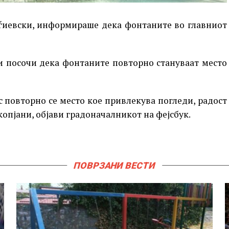
рѓиевски, информираше дека фонтаните во главниот
ки посочи дека фонтаните повторно стануваат место
с повторно се место кое привлекува погледи, радост
копјани, објави градоначалникот на фејсбук.
ПОВРЗАНИ ВЕСТИ