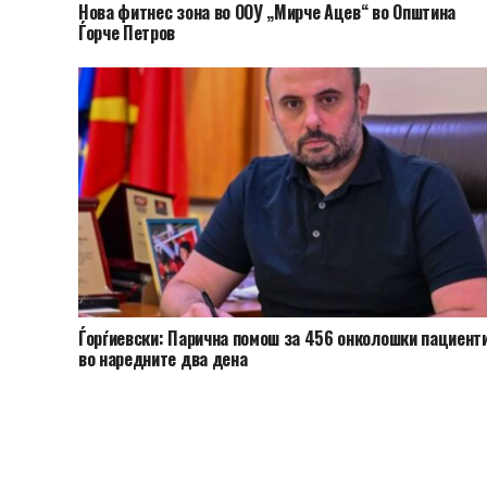
Нова фитнес зона во ООУ „Мирче Ацев“ во Општина
Ѓорче Петров
Ѓорѓиевски: Парична помош за 456 онколошки пациент
во наредните два дена