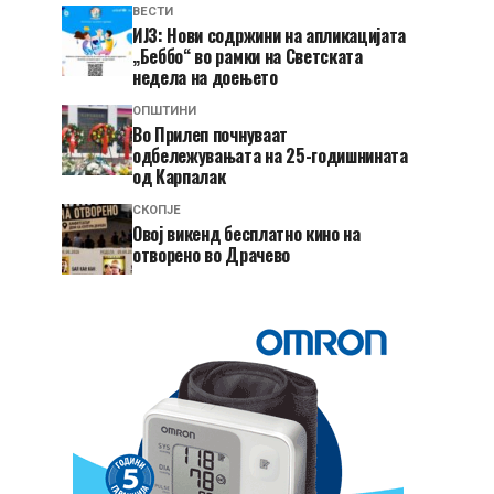
ВЕСТИ
ИЈЗ: Нови содржини на апликацијата
„Беббо“ во рамки на Светската
недела на доењето
ОПШТИНИ
Во Прилеп почнуваат
одбележувањата на 25-годишнината
од Карпалак
СКОПЈЕ
​Овој викенд бесплатно кино на
отворено во Драчево