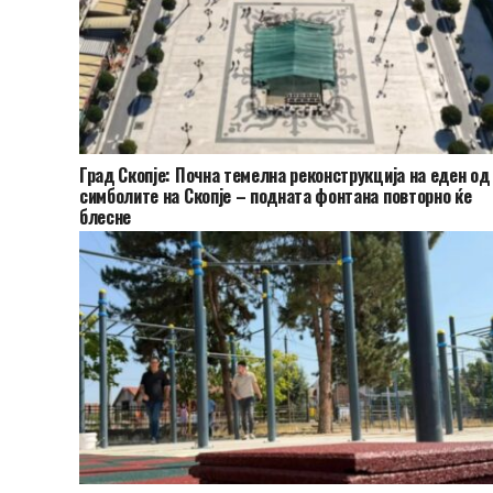
Град Скопје: Почна темелна реконструкција на еден од
симболите на Скопје – подната фонтана повторно ќе
блесне