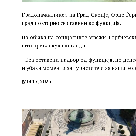
Градоначалникот на Град Скопје, Орце Ѓо
град повторно се ставени во функција.
Во објава на социјалните мрежи, Ѓорѓиевс
што привлекува погледи.
-Беа оставени надвор од функција, но дене
и убави моменти за туристите и за нашите с
јуни 17, 2026