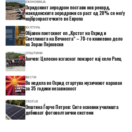
ЕКОНОМИЈА
Охридскиот аеродром постави нов рекорд,
македонските аеродроми со раст од 28% се меѓу
најбрзорастечките во Европа
КУЛТУРА
Објавен поетскиот еп „Крстот на Охрид и
Светлината на Вечноста“ – 70-то книжевно дело
на Зоран Пејковски
ОПШТИНИ
Јанчев: Целосно изгаснат пожарот кај село Раец
ВЕСТИ
Во недела во Охрид стартува музичкиот караван
за 35 години независност
СКОПЈЕ
Општина Ѓорче Петров: Сите основни училишта
добиваат фотоволтаични системи