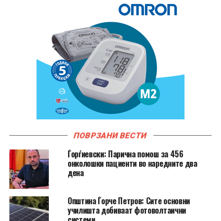
ПОВРЗАНИ ВЕСТИ
Ѓорѓиевски: Парична помош за 456
онколошки пациенти во наредните два
дена
Општина Ѓорче Петров: Сите основни
училишта добиваат фотоволтаични
системи