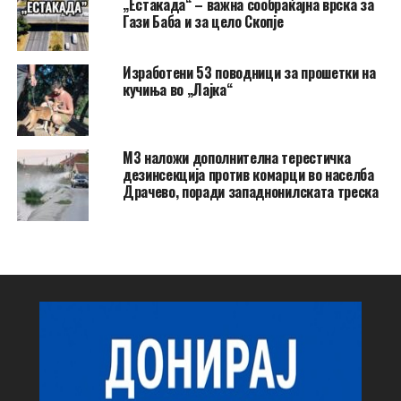
„Естакада“ – важна сообраќајна врска за
Гази Баба и за цело Скопје
Изработени 53 поводници за прошетки на
кучиња во „Лајка“
МЗ наложи дополнителна терестичка
дезинсекција против комарци во населба
Драчево, поради западнонилската треска