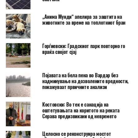
„Анима Мунди“ апелира за заштита на
животните за време на топлотниот бран
Ѓорѓиевски: Градскиот парк повторно го
враќа својот сјај
Појавата на бела пена во Вардар без
надминување на дозволените вредности,
покажуваат првичните анализи
Костовски: Во тек е санација на
оштетувањата на коритото на реката
Серава предизвикани од невремето
Целосно се реконструира мостот