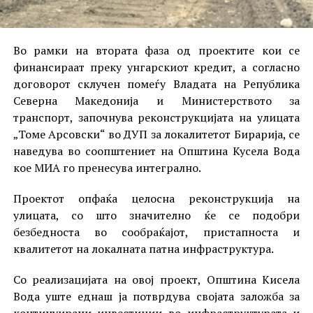
Во рамки на вторaта фаза од проектите кои се
финансираат преку унгарскиот кредит, а согласно
договорот склучен помеѓу Владата на Република
Северна Македонија и Министерството за
транспорт, започнува реконструкцијата на улицата
„Томе Арсовски“ во ДУП за локалитетот Бирарија, се
наведува во соопштениет на Општина Кусела Вода
кое МИА го пренесува интегрално.
Проектот опфаќа целосна реконструкција на
улицата, со што значително ќе се подобри
безбедноста во сообраќајот, пристапноста и
квалитетот на локалната патна инфраструктура.
Со реализацијата на овој проект, Општина Кисела
Вода уште еднаш ја потврдува својата заложба за
континуирани инвестиции во инфраструктурата и