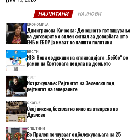
НАЈЧИТАНИ
НАЈНОВИ
ЕКОНОМИЈА
Димитриеска-Кочоска: Денешното потпишување
на договорите е силен сигнал за довербата што
ЕИБ и ЕБОР ја имаат во нашите политики
ВЕСТИ
ИЈЗ: Нови содржини на апликацијата „Беббо“ во
рамки на Светската недела на доењето
СВЕТ
Истражување: Рејтингот на Зеленски под
рејтингот на генералите
СКОПЈЕ
​Овој викенд бесплатно кино на отворено во
Драчево
ОПШТИНИ
Во Прилеп почнуваат одбележувањата на 25-