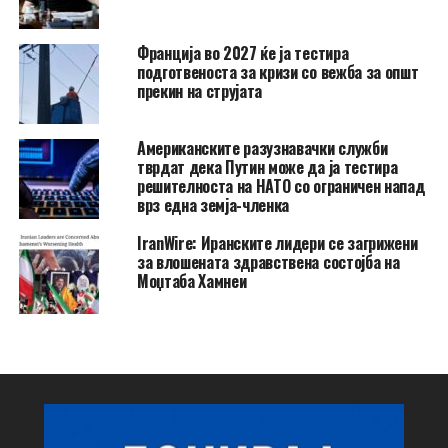
Франција во 2027 ќе ја тестира
подготвеноста за кризи со вежба за општ
прекин на струјата
Американските разузнавачки служби
тврдат дека Путин може да ја тестира
решителноста на НАТО со ограничен напад
врз една земја-членка
IranWire: Иранските лидери се загрижени
за влошената здравствена состојба на
Моџтаба Хамнеи