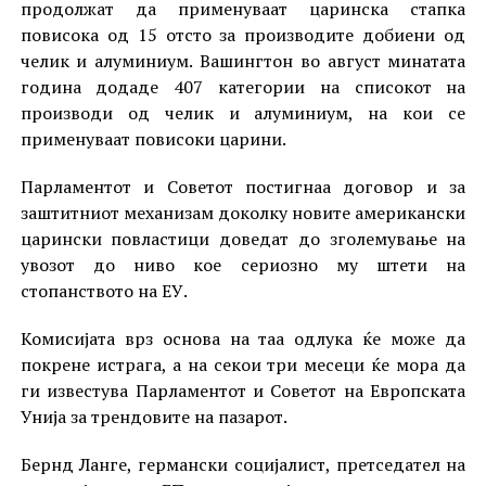
продолжат да применуваат царинска стапка
повисока од 15 отсто за производите добиени од
челик и алуминиум. Вашингтон во август минатата
година додаде 407 категории на списокот на
производи од челик и алуминиум, на кои се
применуваат повисоки царини.
Парламентот и Советот постигнаа договор и за
заштитниот механизам доколку новите американски
царински повластици доведат до зголемување на
увозот до ниво кое сериозно му штети на
стопанството на ЕУ.
Комисијата врз основа на таа одлука ќе може да
покрене истрага, а на секои три месеци ќе мора да
ги известува Парламентот и Советот на Европската
Унија за трендовите на пазарот.
Бернд Ланге, германски социјалист, претседател на