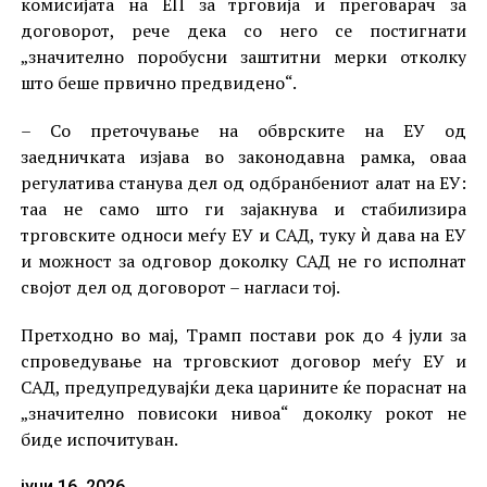
комисијата на ЕП за трговија и преговарач за
договорот, рече дека со него се постигнати
„значително поробусни заштитни мерки отколку
што беше првично предвидено“.
– Со преточување на обврските на ЕУ од
заедничката изјава во законодавна рамка, оваа
регулатива станува дел од одбранбениот алат на ЕУ:
таа не само што ги зајакнува и стабилизира
трговските односи меѓу ЕУ и САД, туку ѝ дава на ЕУ
и можност за одговор доколку САД не го исполнат
својот дел од договорот – нагласи тој.
Претходно во мај, Трамп постави рок до 4 јули за
спроведување на трговскиот договор меѓу ЕУ и
САД, предупредувајќи дека царините ќе пораснат на
„значително повисоки нивоа“ доколку рокот не
биде испочитуван.
јуни 16, 2026