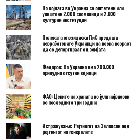
Во војната во Украина се оштетени или
уништени 2.000 споменици и 2.600
културни институции
Полската опозициска ПиС предлага
невработените Украинци на воена возраст
да се депортираат од земјата
Федоров: Во Украина има 200.000
принудно отсутни војници
ФАО: Цените на храната во јули највисоки
во последните три години
Истражување: Рејтингот на Зеленски под
рејтингот на генералите