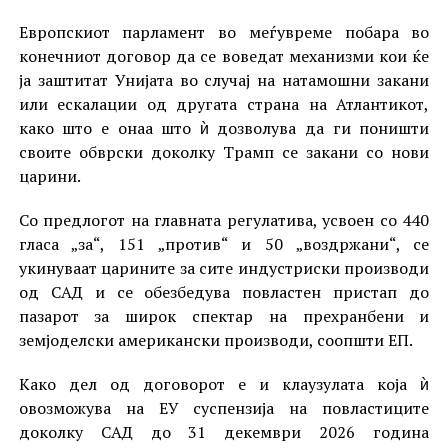
Европскиот парламент во меѓувреме побара во
конечниот договор да се воведат механизми кои ќе
ја заштитат Унијата во случај на натамошни закани
или ескалации од другата страна на Атлантикот,
како што е онаа што ѝ дозволува да ги поништи
своите обврски доколку Трамп се закани со нови
царини.
Со предлогот на главната регулатива, усвоен со 440
гласа „за“, 151 „против“ и 50 „воздржани“, се
укинуваат царините за сите индустриски производи
од САД и се обезбедува повластен пристап до
пазарот за широк спектар на прехранбени и
земјоделски американски производи, соопшти ЕП.
Како дел од договорот е и клаузулата која ѝ
овозможува на ЕУ суспензија на повластиците
доколку САД до 31 декември 2026 година