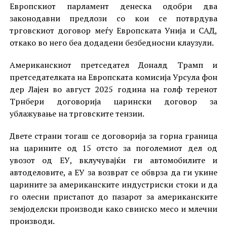
Европскиот парламент денеска одобри два
законодавни предлози со кои се потврдува
трговскиот договор меѓу Европската Унија и САД,
откако во него беа додадени безбедносни клаузули.
Американскиот претседател Доналд Трамп и
претседателката на Европската комисија Урсула фон
дер Лајен во август 2025 година на голф теренот
Трнбери договорија царински договор за
ублажување на трговските тензии.
Двете страни тогаш се договорија за горна граница
на царините од 15 отсто за поголемиот дел од
увозот од ЕУ, вклучувајќи ги автомобилите и
автоделовите, а ЕУ за возврат се обврза да ги укине
царините за американските индустриски стоки и да
го олесни пристапот до пазарот за американските
земјоделски производи како свинско месо и млечни
производи.