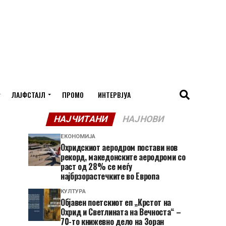
ЛАЈФСТАЈЛ
ПРОМО
ИНТЕРВЈУА
НАЈЧИТАНИ
НАЈНОВИ
ЕКОНОМИЈА
Охридскиот аеродром постави нов
рекорд, македонските аеродроми со
раст од 28% се меѓу
најбрзорастечките во Европа
КУЛТУРА
Објавен поетскиот еп „Крстот на
Охрид и Светлината на Вечноста“ –
70-то книжевно дело на Зоран