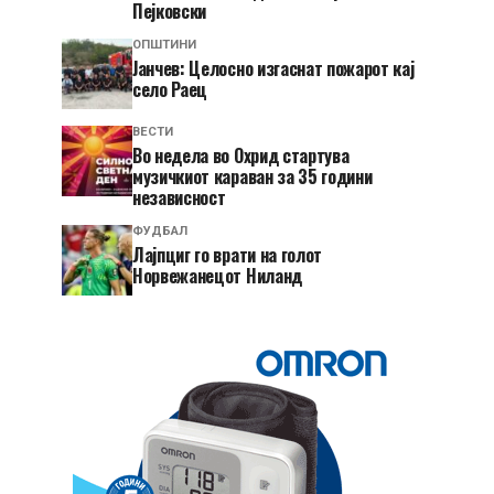
Пејковски
ОПШТИНИ
Јанчев: Целосно изгаснат пожарот кај
село Раец
ВЕСТИ
Во недела во Охрид стартува
музичкиот караван за 35 години
независност
ФУДБАЛ
Лајпциг го врати на голот
Норвежанецот Ниланд