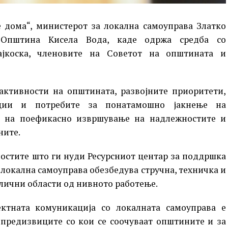
е дома“, министерот за локална самоуправа Златко
 Општина Кисела Вода, каде одржа средба со
ајкоска, членовите на Советот на општината и
 активности на општината, развојните приоритети,
иции и потребите за понатамошно јакнење на
а на поефикасно извршување на надлежностите и
ните.
остите што ги нуди Ресурсниот центар за поддршка
 локална самоуправа обезбедува стручна, техничка и
лични области од нивното работење.
ктната комуникација со локалната самоуправа е
предизвиците со кои се соочуваат општините и за