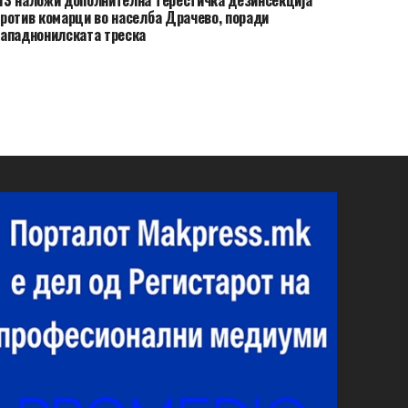
ротив комарци во населба Драчево, поради
ападнонилската треска