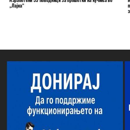
„Лајка“
п
з