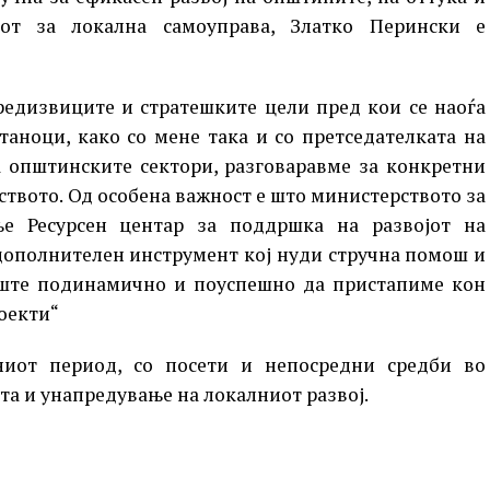
от за локална самоуправа, Златко Перински е
редизвиците и стратешките цели пред кои се наоѓа
таноци, како со мене така и со претседателката на
а општинските сектори, разговаравме за конкретни
твото. Од особена важност е што министерството за
ње Ресурсен центар за поддршка на развојот на
 дополнителен инструмент кој нуди стручна помош и
уште подинамично и поуспешно да пристапиме кон
оекти“
иот период, со посети и непосредни средби во
та и унапредување на локалниот развој.