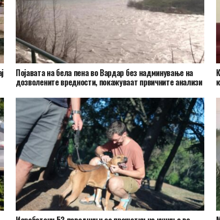
ај
Појавата на бела пена во Вардар без надминување на
К
дозволените вредности, покажуваат првичните анализи
к
Изработени 53 поводници за прошетки на кучиња во
М