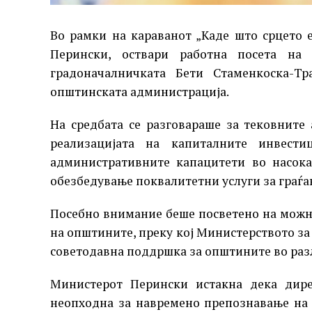
Во рамки на караванот „Каде што срцето 
Перински, оствари работна посета на
градоначалничката Бети Стаменкоска-Тр
општинската администрација.
На средбата се разговараше за тековните
реализацијата на капиталните инвест
административните капацитети во насок
обезбедување поквалитетни услуги за граѓа
Посебно внимание беше посветено на можн
на општините, преку кој Министерството за
советодавна поддршка за општините во раз
Министерот Перински истакна дека дире
неопходна за навремено препознавање на 