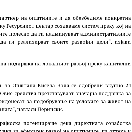
 партнер на општините и да обезбедиме конкретна
ку Ресурсниот центар создаваме систем преку кој на
ите полесно да ги надминуваат административните
а ги реализираат своите развојни цели“, изјави
лна поддршка на локалниот развој преку капитални
и, за Општина Кисела Вода се одобрени вкупно 24
. Овие средства претставуваат значајна поддршка за
ридонесат за подобрување на условите за живот на
ната“, нагласи Перински.
рајкоска потенцираше дека директната соработка
учна за ефикасен развој на општините, па оттука и