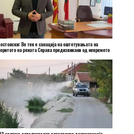
остовски: Во тек е санација на оштетувањата на
оритото на реката Серава предизвикани од невремето
З наложи дополнителна терестичка дезинсекција