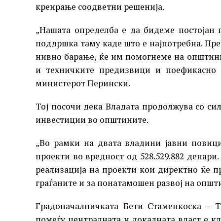
креирање соодветни решенија.
„Нашата определба е да бидеме постојан
поддршка таму каде што е најпотребна. Пре
нивно барање, ќе им помогнеме на општин
и техничките предизвици и поефикасно д
министерот Перински.
Тој посочи дека Владата продолжува со си
инвестиции во општините.
„Во рамки на двата владини јавни повиц
проекти во вредност од 528.529.882 денари
реализација на проекти кои директно ќе п
граѓаните и за понатамошен развој на општи
Градоначалничката Бети Стаменкоска – Т
помеѓу централната и локалната власт е кл