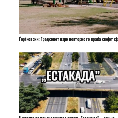
Ѓорѓиевски: Градскиот парк повторно го враќа својот сј
Целосно се реконструира мостот „Естакада“ – важна