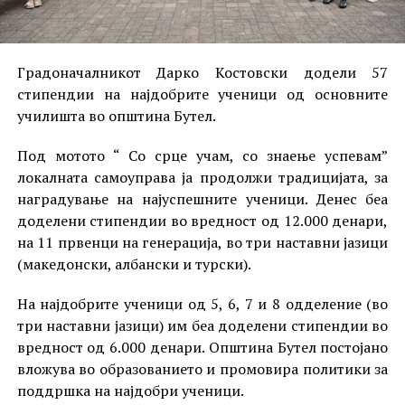
Градоначалникот Дарко Костовски додели 57
стипендии на најдобрите ученици од основните
училишта во општина Бутел.
Под мотото “ Со срце учам, со знаење успевам”
локалната самоуправа ја продолжи традицијата, за
наградување на најуспешните ученици. Денес беа
доделени стипендии во вредност од 12.000 денари,
на 11 првенци на генерација, во три наставни јазици
(македонски, албански и турски).
На најдобрите ученици од 5, 6, 7 и 8 одделение (во
три наставни јазици) им беа доделени стипендии во
вредност од 6.000 денари. Општина Бутел постојано
вложува во образованието и промовира политики за
поддршка на најдобри ученици.