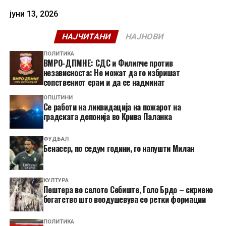
јуни 13, 2026
НАЈЧИТАНИ
НАЈНОВИ
ПОЛИТИКА
ВМРО-ДПМНЕ: СДС и Филипче против
независноста: Не можат да го избришат
сопствениот срам и да се надминат
ОПШТИНИ
Се работи на ликвидација на пожарот на
градската депонија во Крива Паланка
ФУДБАЛ
Бенасер, по седум години, го напушти Милан
КУЛТУРА
Пештера во селото Себиште, Голо Брдо – скриено
богатство што воодушевува со ретки формации
ПОЛИТИКА