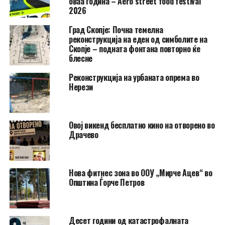
оваа година – Aero street food festival
2026
Град Скопје: Почна темелна
реконструкција на еден од симболите на
Скопје – подната фонтана повторно ќе
блесне
Реконструкција на урбаната опрема во
Нерези
​Овој викенд бесплатно кино на отворено во
Драчево
Нова фитнес зона во ООУ „Мирче Ацев“ во
Општина Ѓорче Петров
Десет години од катастрофалната