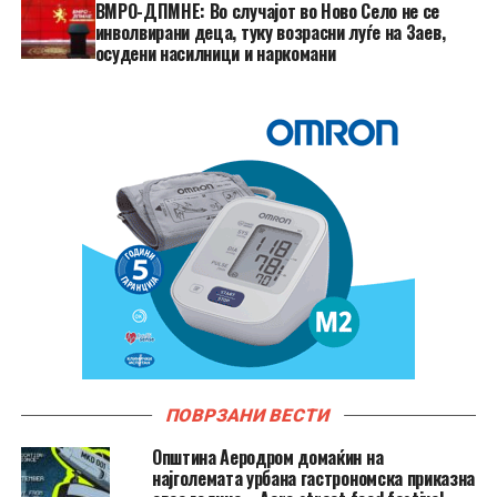
ВМРО-ДПМНЕ: Во случајот во Ново Село не се
инволвирани деца, туку возрасни луѓе на Заев,
осудени насилници и наркомани
ПОВРЗАНИ ВЕСТИ
Општина Аеродром домаќин на
најголемата урбана гастрономска приказна