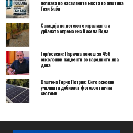
поплава во населените места во општина
Гази Баба
​Санација на детските игралишта и
урбаната опрема низ Кисела Вода
Ѓорѓиевски: Парична помош за 456
онколошки пациенти во наредните два
дена
Општина Ѓорче Петров: Сите основни
училишта добиваат фотоволтаични
системи