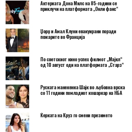
Актерката Дона Милс на 85-години се
приклучи на платформата „Онли фанс“
Џорџ и Амал Клуни евакуирани поради
пожарите во Франција
По светскиот кино успех филмот „Мајкл“
од 10 август оди на платформата „Старз“
Руската манекенка Шајк во љубовна врска
со 11 години помладиот кошаркар на НБА
Ќерката на Круз го смени презимето