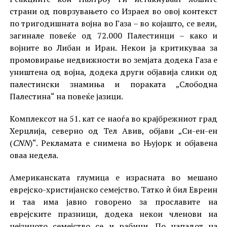
страни од поврзувањето со Израел во овој контекст
по тригодишната војна во Газа – во којашто, се вели,
загинале повеќе од 72.000 Палестинци – како и
војните во Либан и Иран. Некои ја критикуваа за
промовирање недвижности во земјата додека Газа е
уништена од војна, додека други објавија слики од
палестински знамиња и пораката „Слободна
Палестина“ на повеќе јазици.
Комплексот на 51. кат се наоѓа во крајбрежниот град
Херцлија, северно од Тел Авив, објави „Си-ен-ен
(
CNN
)“. Рекламата е снимена во Њујорк и објавена
оваа недела.
Американската глумица е израсната во мешано
еврејско-христијанско семејство. Татко ѝ бил Евреин
и таа има јавно говорено за прославите на
еврејските празници, додека некои членови на
нејзиното семејство се и рабини. По нападот на