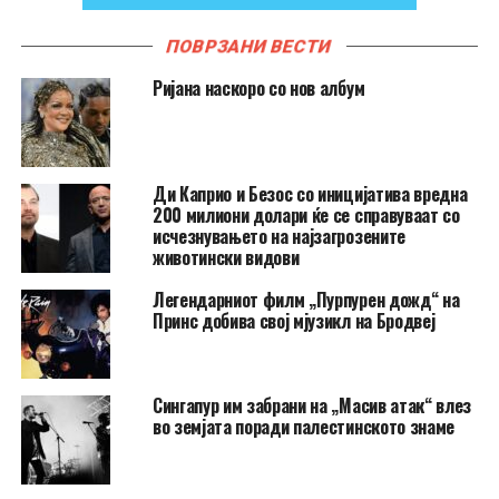
ПОВРЗАНИ ВЕСТИ
Ријана наскоро со нов албум
Ди Каприо и Безос со иницијатива вредна
200 милиони долари ќе се справуваат со
исчезнувањето на најзагрозените
животински видови
Легендарниот филм „Пурпурен дожд“ на
Принс добива свој мјузикл на Бродвеј
Сингапур им забрани на „Масив атак“ влез
во земјата поради палестинското знаме