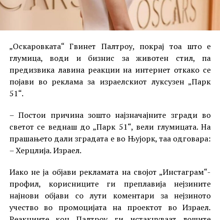
„Оскаровката“ Гвинет Палтроу, покрај тоа што е
глумица, води и бизнис за животен стил, па
предизвика лавина реакции на интернет откако се
појави во реклама за израелскиот луксузен „Парк
51“.
– Постои причина зошто најзначајните згради во
светот се веднаш до „Парк 51“, вели глумицата. На
прашањето дали зградата е во Њујорк, таа одговара:
– Херцлија. Израел.
Иако не ја објави рекламата на својот „Инстаграм“-
профил, корисниците ги преплавија нејзините
најнови објави со лути коментари за нејзиното
учество во промоцијата на проектот во Израел.
Реакциите кон Палтроу ги истакнуваат лошите