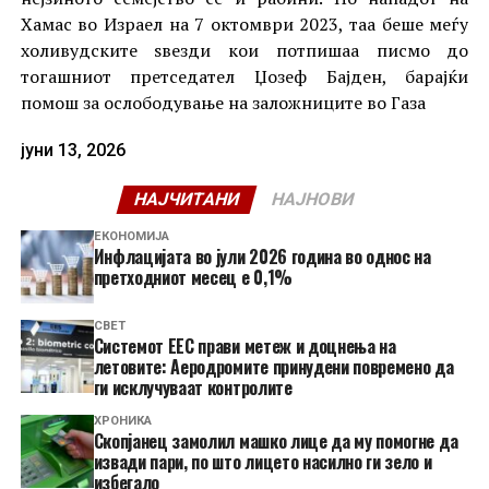
Хамас во Израел на 7 октомври 2023, таа беше меѓу
холивудските ѕвезди кои потпишаа писмо до
тогашниот претседател Џозеф Бајден, барајќи
помош за ослободување на заложниците во Газа
јуни 13, 2026
НАЈЧИТАНИ
НАЈНОВИ
ЕКОНОМИЈА
Инфлацијата во јули 2026 година во однос на
претходниот месец е 0,1%
СВЕТ
Системот ЕЕС прави метеж и доцнења на
летовите: Аеродромите принудени повремено да
ги исклучуваат контролите
ХРОНИКА
Скопјанец замолил машко лице да му помогне да
извади пари, по што лицето насилно ги зело и
избегало