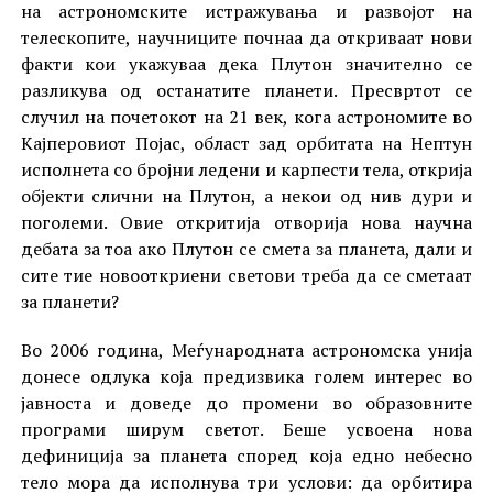
на астрономските истражувања и развојот на
телескопите, научниците почнаа да откриваат нови
факти кои укажуваа дека Плутон значително се
разликува од останатите планети. Пресвртот се
случил на почетокот на 21 век, кога астрономите во
Кајперовиот Појас, област зад орбитата на Нептун
исполнета со бројни ледени и карпести тела, открија
објекти слични на Плутон, а некои од нив дури и
поголеми. Овие откритија отворија нова научна
дебата за тоа ако Плутон се смета за планета, дали и
сите тие новооткриени светови треба да се сметаат
за планети?
Во 2006 година, Меѓународната астрономска унија
донесе одлука која предизвика голем интерес во
јавноста и доведе до промени во образовните
програми ширум светот. Беше усвоена нова
дефиниција за планета според која едно небесно
тело мора да исполнува три услови: да орбитира