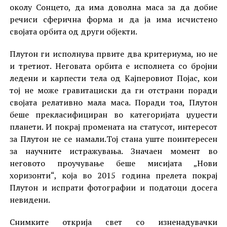
околу Сонцето, да има доволна маса за да добие
речиси сферична форма и да ја има исчистено
својата орбита од други објекти.
Плутон ги исполнува првите два критериума, но не
и третиот. Неговата орбита е исполнета со бројни
ледени и карпести тела од Кајперовиот Појас, кои
тој не може гравитациски да ги отстрани поради
својата релативно мала маса. Поради тоа, Плутон
беше прекласифициран во категоријата џуџести
планети. И покрај промената на статусот, интересот
за Плутон не се намали.Тој стана уште поинтересен
за научните истражувања. Значаен момент во
неговото проучување беше мисијата „Нови
хоризонти“, која во 2015 година прелета покрај
Плутон и испрати фотографии и податоци досега
невидени.
Снимките открија свет со изненадувачки