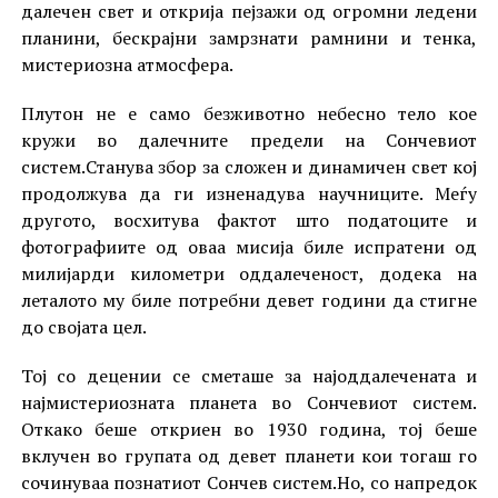
далечен свет и открија пејзажи од огромни ледени
планини, бескрајни замрзнати рамнини и тенка,
мистериозна атмосфера.
Плутон не е само безживотно небесно тело кое
кружи во далечните предели на Сончевиот
систем.Станува збор за сложен и динамичен свет кој
продолжува да ги изненадува научниците. Меѓу
другото, восхитува фактот што податоците и
фотографиите од оваа мисија биле испратени од
милијарди километри оддалеченост, додека на
леталото му биле потребни девет години да стигне
до својата цел.
Тој со децении се сметаше за најоддалечената и
најмистериозната планета во Сончевиот систем.
Откако беше откриен во 1930 година, тој беше
вклучен во групата од девет планети кои тогаш го
сочинуваа познатиот Сончев систем.Но, со напредок