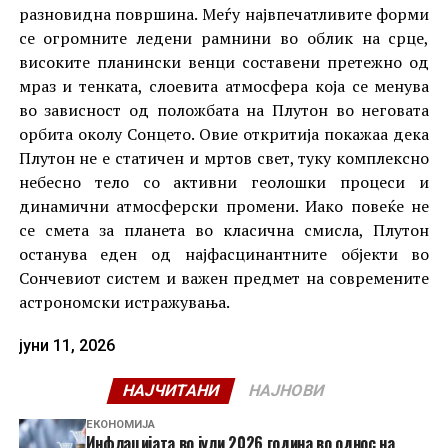
разновидна површина. Меѓу највпечатливите форми
се огромните ледени рамнини во облик на срце,
високите планински венци составени претежно од
мраз и тенката, слоевита атмосфера која се менува
во зависност од положбата на Плутон во неговата
орбита околу Сонцето. Овие откритија покажаа дека
Плутон не е статичен и мртов свет, туку комплексно
небесно тело со активни геолошки процеси и
динамични атмосферски промени. Иако повеќе не
се смета за планета во класична смисла, Плутон
останува еден од најфасцинантните објекти во
Сончевиот систем и важен предмет на современите
астрономски истражувања.
јуни 11, 2026
НАЈЧИТАНИ
НАЈНОВИ
ЕКОНОМИЈА
Инфлацијата во јули 2026 година во однос на