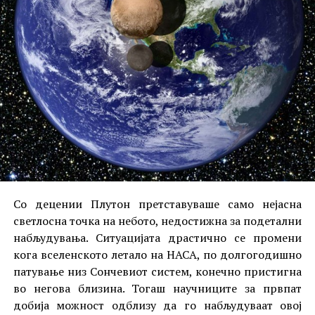
Со децении Плутон претставуваше само нејасна
светлосна точка на небото, недостижна за подетални
набљудувања. Ситуацијата драстично се промени
кога вселенското летало на НАСА, по долгогодишно
патување низ Сончевиот систем, конечно пристигна
во негова близина. Тогаш научниците за првпат
добија можност одблизу да го набљудуваат овој