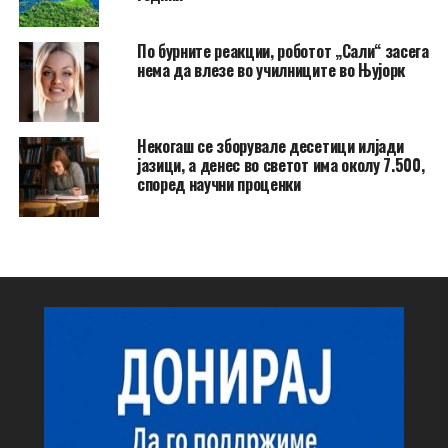
По бурните реакции, роботот „Сали“ засега
нема да влезе во училниците во Њујорк
Некогаш се зборувале десетици илјади
јазици, а денес во светот има околу 7.500,
според научни проценки