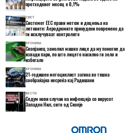
претходниот месец е 0,1%
СВЕТ
Системот ЕЕС прави метеж и доцнења на
летовите: Аеродромите принудени повремено да
ги исклучуваат контролите
ХРОНИКА
Скопјанец замолил машко лице да му помогне да
извади пари, по што лицето насилно ги зело и
избегало
ХРОНИКА
21-годишен мотоциклист загина во тешка
сообраќајна несреќа кај Радишани
ВЕСТИ
Седум нови случаи на инфекција со вирусот
Западен Нил, сите од Скопје