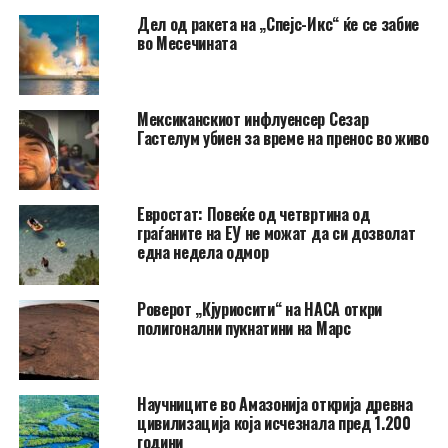
Дел од ракета на „Спејс-Икс“ ќе се забие
во Месечината
Мексиканскиот инфлуенсер Сезар
Гастелум убиен за време на пренос во живо
Евростат: Повеќе од четвртина од
граѓаните на ЕУ не можат да си дозволат
една недела одмор
Роверот „Кјуриосити“ на НАСА откри
полигонални пукнатини на Марс
Научниците во Амазонија открија древна
цивилизација која исчезнала пред 1.200
години