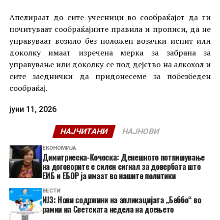
Апелираат до сите учесници во сообраќајот да ги
почитуваат сообраќајните правила и прописи, да не
управуваат возило без положен возачки испит или
доколку имаат изречена мерка за забрана за
управување или доколку се под дејство на алкохол и
сите заеднички да придонесеме за побезбеден
сообраќај.
јуни 11, 2026
НАЈЧИТАНИ
НАЈНОВИ
ЕКОНОМИЈА
Димитриеска-Кочоска: Денешното потпишување
на договорите е силен сигнал за довербата што
ЕИБ и ЕБОР ја имаат во нашите политики
ВЕСТИ
ИЈЗ: Нови содржини на апликацијата „Беббо“ во
рамки на Светската недела на доењето