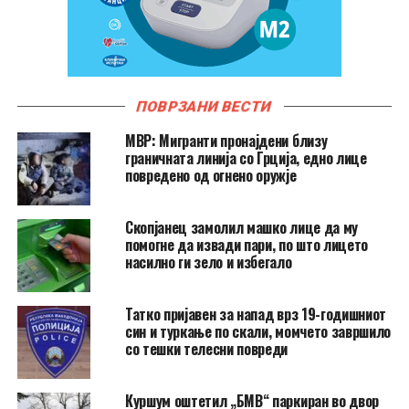
ПОВРЗАНИ ВЕСТИ
МВР: Мигранти пронајдени близу
граничната линија со Грција, едно лице
повредено од огнено оружје
Скопјанец замолил машко лице да му
помогне да извади пари, по што лицето
насилно ги зело и избегало
Татко пријавен за напад врз 19-годишниот
син и туркање по скали, момчето завршило
со тешки телесни повреди
Куршум оштетил „БМВ“ паркиран во двор