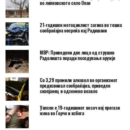
во липковското село Опае
21-годишен мотоциклист загина во тешка
сообраќајна несреќа кај Радишани
МВР: Приведени две лица од струшко
Радолишта поради поседување оружје
Со 3,29 промили алкохол во организмот
предизвикал сообраќајка, приведен
скопјанец и одземено возило
Уапсен е 19-годишниот возач кој прегази
жена во Ѓорче и избега