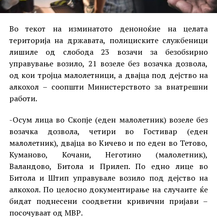
Во текот на изминатото деноноќие на целата
територија на државата, полициските службеници
лишиле од слобода 23 возачи за безобѕирно
управување возило, 21 возеле без возачка дозвола,
од кои тројца малолетници, а двајца под дејство на
алкохол – соопшти Министерството за внатрешни
работи.
-Осум лица во Скопје (еден малолетник) возеле без
возачка дозвола, четири во Гостивар (еден
малолетник), двајца во Кичево и по еден во Тетово,
Куманово, Кочани, Неготино (малолетник),
Валандово, Битола и Прилеп. По едно лице во
Битола и Штип управувале возило под дејство на
алкохол. По целосно документирање на случаите ќе
бидат поднесени соодветни кривични пријави –
посочуваат од МВР.