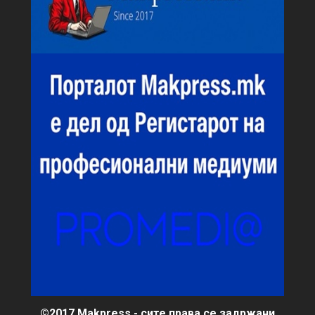
©2017 Makpress - сите права се задржани